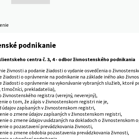
denie
enské podnikanie
lientskeho centra č. 3, 4 - odbor živnostenského podnikania
ie živnosti a podanie žiadosti o vydanie osvedčenia o živnostens
e žiadosti o oprávnenie na podnikanie na základe iného ako živn
 žiadosti o oprávnenie na vykonávanie vybraných služieb, ktoré 
, tlmočníci, prekladatelia),
o živnostenského registra (verejný, neverejný),
nie o tom, že zápis v živnostenskom registri nie je,
 údajov zapísaných v živnostenskom registri,
nie o zmene údajov zapísaných v živnostenskom registri,
nie o zmene údajov uvádzaných na dokladoch o živnostenskom o
nie o pozastavení prevádzkovania živnosti,
nie o zmene obdobia pozastavenia prevádzkovania živnosti,
nie o ukončení podnikania,