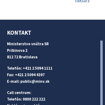
Faktúry
KONTAKT
Ministerstvo vnútra SR
Pribinova 2
812 72 Bratislava
Telefón: +421 2 5094 1111
Fax: +421 2 5094 4397
E-mail:
public@minv
.sk
Call centrum:
Telefón: 0800 222 222