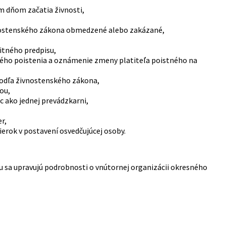
 dňom začatia živnosti,
ivnostenského zákona obmedzené alebo zakázané,
itného predpisu,
ného poistenia a oznámenie zmeny platiteľa poistného na
 podľa živnostenského zákona,
ou,
 ako jednej prevádzkarni,
r,
erok v postavení osvedčujúcej osoby.
ou sa upravujú podrobnosti o vnútornej organizácii okresného