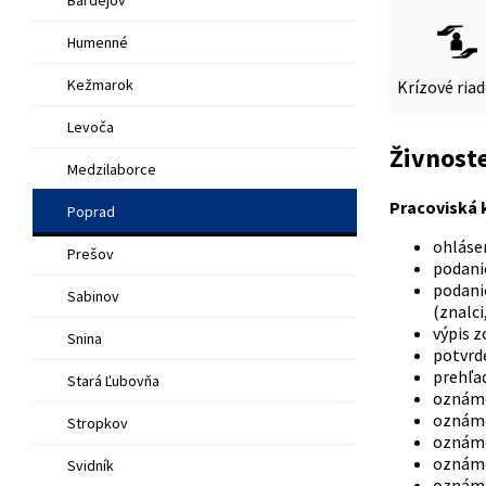
Humenné
Kežmarok
Krízové ria
Levoča
Živnost
Medzilaborce
Pracoviská k
Poprad
ohlásen
Prešov
podani
podanie
Sabinov
(znalci
výpis z
Snina
potvrde
prehľad
Stará Ľubovňa
oznáme
oznáme
Stropkov
oznáme
oznáme
Svidník
oznáme