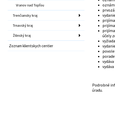
oznáme
Vranov nad Topľou
prvozá
vydani
Trenčiansky kraj
prijím
prijíma
Trnavský kraj
prijím
Žilinský kraj
účely z
vyžiada
Zoznam klientskych centier
vydanie
povole
porade
vydáva 
vydáva 
Podrobné inf
úradu.