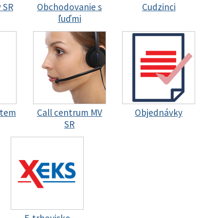
y SR
Obchodovanie s
Cudzinci
ľuďmi
stem
Call centrum MV
Objednávky
SR