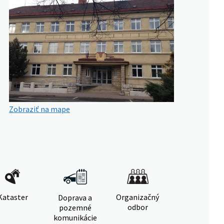
Zobraziť na mape
Kataster
Organizačný
Doprava a
odbor
pozemné
komunikácie