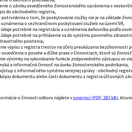
nie o zániku osvedčeného živnostenského oprávnenia s neskorším
pis do obchodného registra,
e potrvrdenia o tom, že poskytovanie služby nie je na základe ž
a oznámenia o cezhraničnom poskytovaní služieb na území SR,
 údaje potrebné na registráciu a oznámenia daňovníka podľa osob
a údaje potrebné na prihlásenie sa do systému povinného zdravot
dravotného poistenia,
nie výpisu z registra trestov na účely preukázania bezúhonnosti
 osvedčenia o povahe a dĺžke praxe v činnostiach, ktoré sú živnosť
nie výnimky na vykonávanie funkcie zodpovedného zástupcu vo viac
nská a informačná činnosť na úseku živnostenského podnikania,
výstup z informačného systému verejnej správy - obchodný registe
kópiu dokumentu alebo časti dokumentu z registra účtovných závi
ormácie o činnosti odboru nájdete v
smernici (PDF, 283 kB)
, ktor