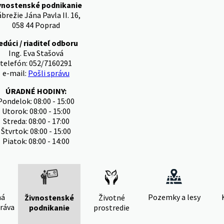
vnostenské podnikanie
brežie Jána Pavla II. 16,
058 44 Poprad
edúci / riaditeľ odboru
Ing. Eva Stašová
telefón: 052/7160291
e-mail:
Pošli správu
ÚRADNÉ HODINY:
Pondelok: 08:00 - 15:00
Utorok: 08:00 - 15:00
Streda: 08:00 - 17:00
Štvrtok: 08:00 - 15:00
Piatok: 08:00 - 14:00
ná
Pozemky a lesy
Živnostenské
Životné
ráva
podnikanie
prostredie