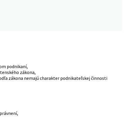
kom podnikaní,
ostenského zákona,
podľa zákona nemajú charakter podnikateľskej činnosti
právnení,