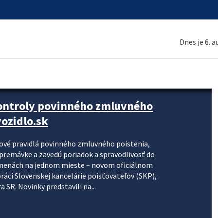
Dnes je 6. 
kontroly povinného zmluvného
ozidlo.sk
nové pravidlá povinného zmluvného poistenia,
j premávke a zavedú poriadok a spravodlivosť do
zmenách na jednom mieste – novom oficiálnom
práci Slovenskej kancelárie poisťovateľov (SKP),
 SR. Novinky predstavili na...