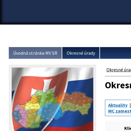
Úvodná stránka MV SR
Okresné úrady
Okresné úra
Okresn
Aktuality
MC zamest
Kl