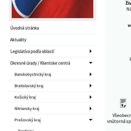
Ži
Ná
v
Úvodná stránka
Aktuality
Legislatíva podľa oblastí
Okresné úrady / Klientske centrá
Banskobystrický kraj
Bratislavský kraj
Košický kraj
Nitriansky kraj
Všeobec
Prešovský kraj
vnútorná sp
Bardejov