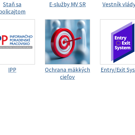
Staň sa
E-služby MV SR
Vestník vlád
policajtom
IPP
Ochrana mäkkých
Entry/Exit Sy
cieľov