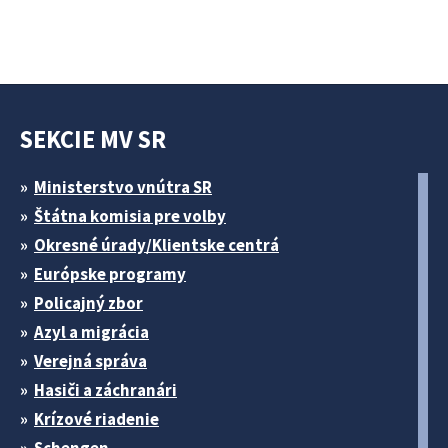
SEKCIE MV SR
Ministerstvo vnútra SR
Štátna komisia pre volby
Okresné úrady/Klientske centrá
Európske programy
Policajný zbor
Azyl a migrácia
Verejná správa
Hasiči a záchranári
Krízové riadenie