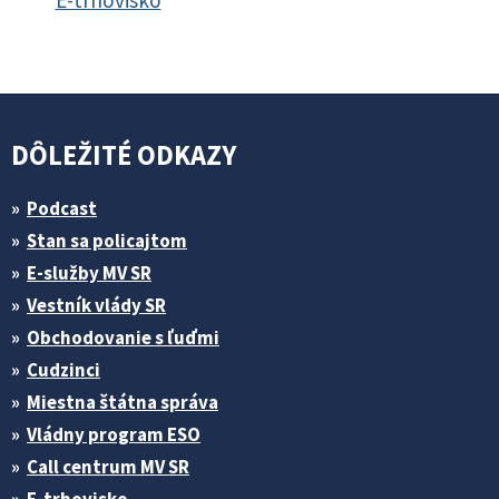
E-trhovisko
DÔLEŽITÉ ODKAZY
Podcast
Stan sa policajtom
E-služby MV SR
Vestník vlády SR
Obchodovanie s ľuďmi
Cudzinci
Miestna štátna správa
Vládny program ESO
Call centrum MV SR