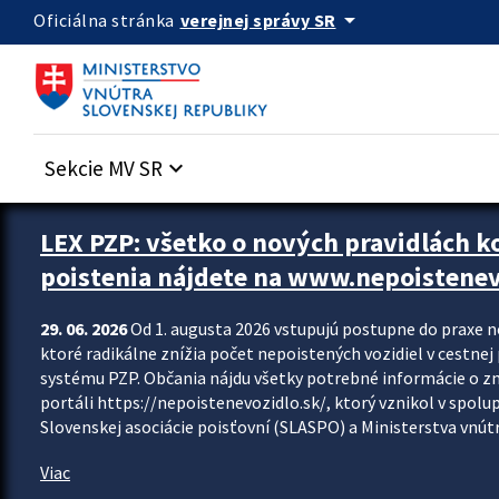
Preskocit na hlavný obsah
arrow_drop_down
verejnej správy SR
Oficiálna stránka
Sekcie MV SR
keyboard_arrow_down
Zastavit automatický posun upútavok
LEX PZP: všetko o nových pravidlách 
poistenia nájdete na www.nepoistenev
29. 06. 2026
Od 1. augusta 2026 vstupujú postupne do praxe 
ktoré radikálne znížia počet nepoistených vozidiel v cestne
systému PZP. Občania nájdu všetky potrebné informácie o 
portáli https://nepoistenevozidlo.sk/, ktorý vznikol v spolu
Slovenskej asociácie poisťovní (SLASPO) a Ministerstva vnútra
Viac