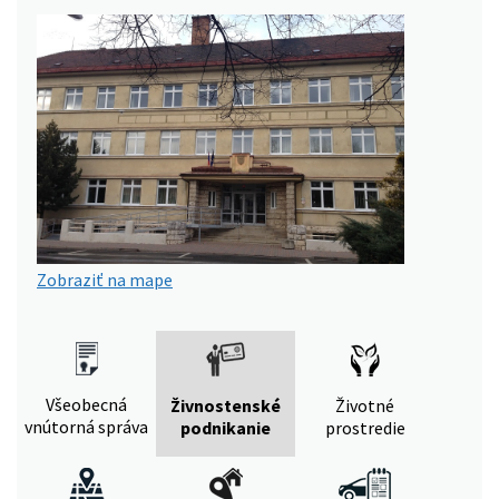
Zobraziť na mape
Všeobecná
Živnostenské
Životné
vnútorná správa
podnikanie
prostredie