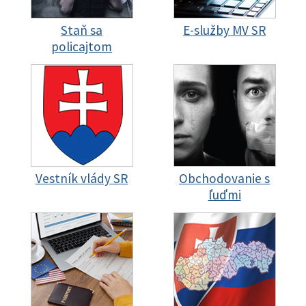
Staň sa
E-služby MV SR
policajtom
Vestník vlády SR
Obchodovanie s
ľuďmi