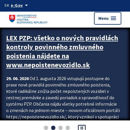
Preskocit na hlavný obsah
arrow_drop_down
SK
e-Gov
menu
Menu
Zastavit automatický posun upútavok
LEX PZP: všetko o nových pravidlách
kontroly povinného zmluvného
poistenia nájdete na
www.nepoistenevozidlo.sk
29. 06. 2026
Od 1. augusta 2026 vstupujú postupne do
praxe nové pravidlá povinného zmluvného poistenia,
ktoré radikálne znížia počet nepoistených vozidiel v
cestnej premávke a zavedú poriadok a spravodlivosť do
systému PZP. Občania nájdu všetky potrebné informácie
o zmenách na jednom mieste – novom oficiálnom portáli
https://nepoistenevozidlo.sk/, ktorý vznikol v spolupráci
Slovenskej kancelárie poisťovateľov (SKP), Slovenskej
pause_presentation
asociácie poisťovní (SLASPO) a Ministerstva vnútra SR.