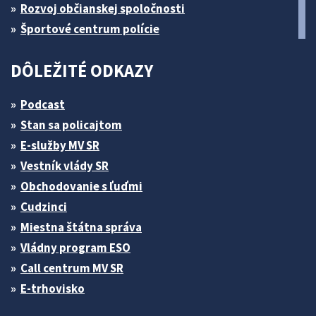
Rozvoj občianskej spoločnosti
Športové centrum polície
DÔLEŽITÉ ODKAZY
Podcast
Stan sa policajtom
E-služby MV SR
Vestník vlády SR
Obchodovanie s ľuďmi
Cudzinci
Miestna štátna správa
Vládny program ESO
Call centrum MV SR
E-trhovisko