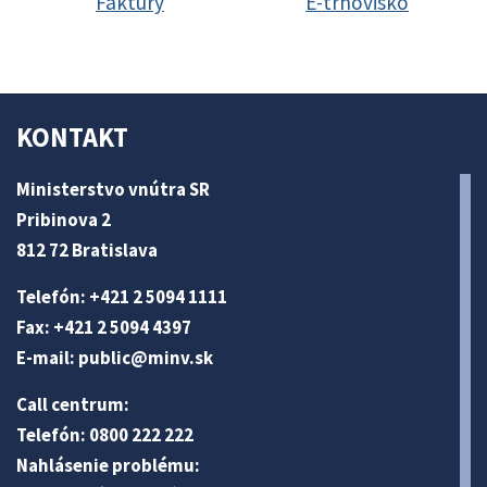
Faktúry
E-trhovisko
KONTAKT
Ministerstvo vnútra SR
Pribinova 2
812 72 Bratislava
Telefón: +421 2 5094 1111
Fax: +421 2 5094 4397
E-mail:
public@minv
.sk
Call centrum:
Telefón: 0800 222 222
Nahlásenie problému: