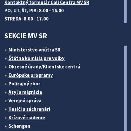
Kontaktný formulár Call Centra MV SR
PO, UT, ŠT, PIA: 8.00 - 16.00
STREDA: 8.00 - 17.00
SEKCIE MV SR
Ministerstvo vnútra SR
Štátna komisia pre volby
Okresné úrady/Klientske centrá
Európske programy
Policajný zbor
Azyl a migrácia
Verejná správa
Hasiči a záchranári
Krízové riadenie
Schengen