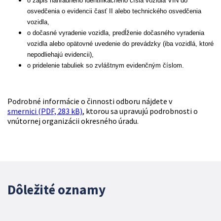
o zápis náhradného identifikačného čísla vozidla VIN do
osvedčenia o evidencii časť II alebo technického osvedčenia
vozidla,
o dočasné vyradenie vozidla, predĺženie dočasného vyradenia
vozidla alebo opätovné uvedenie do prevádzky (iba vozidlá, ktoré
nepodliehajú evidencii),
o pridelenie tabuliek so zvláštnym evidenčným číslom.
Podrobné informácie o činnosti odboru nájdete v
smernici (PDF, 283 kB)
, ktorou sa upravujú podrobnosti o
vnútornej organizácii okresného úradu.
Dôležité oznamy