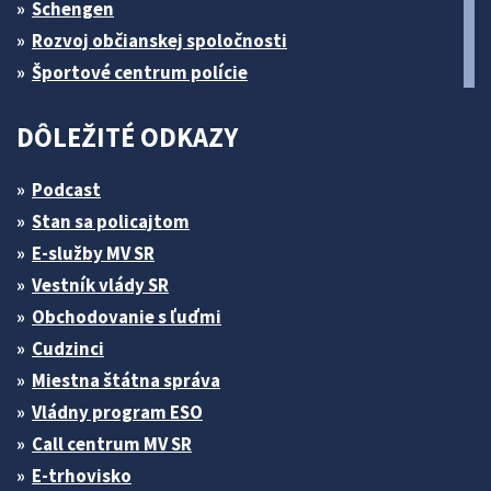
Schengen
Rozvoj občianskej spoločnosti
Športové centrum polície
DÔLEŽITÉ ODKAZY
Podcast
Stan sa policajtom
E-služby MV SR
Vestník vlády SR
Obchodovanie s ľuďmi
Cudzinci
Miestna štátna správa
Vládny program ESO
Call centrum MV SR
E-trhovisko