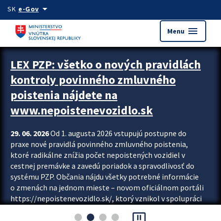
Preskocit na hlavný obsah
arrow_drop_down
SK
e-Gov
menu
Menu
Zastavit automatický posun upútavok
LEX PZP: všetko o nových pravidlách
kontroly povinného zmluvného
poistenia nájdete na
www.nepoistenevozidlo.sk
29. 06. 2026
Od 1. augusta 2026 vstupujú postupne do
praxe nové pravidlá povinného zmluvného poistenia,
ktoré radikálne znížia počet nepoistených vozidiel v
cestnej premávke a zavedú poriadok a spravodlivosť do
systému PZP. Občania nájdu všetky potrebné informácie
o zmenách na jednom mieste – novom oficiálnom portáli
https://nepoistenevozidlo.sk/, ktorý vznikol v spolupráci
Slovenskej kancelárie poisťovateľov (SKP), Slovenskej
pause_presentation
asociácie poisťovní (SLASPO) a Ministerstva vnútra SR.