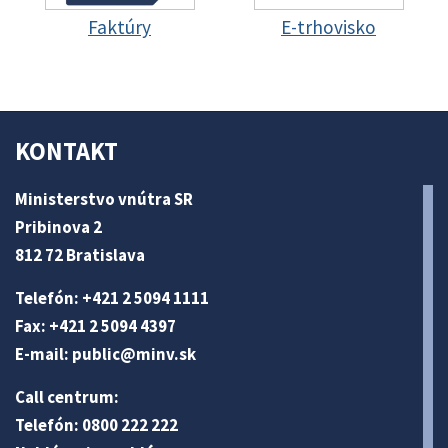
Faktúry
E-trhovisko
KONTAKT
Ministerstvo vnútra SR
Pribinova 2
812 72 Bratislava
Telefón: +421 2 5094 1111
Fax: +421 2 5094 4397
E-mail:
public@minv
.sk
Call centrum:
Telefón: 0800 222 222