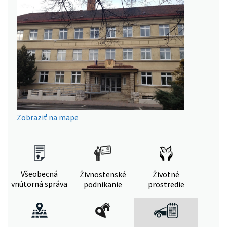
Zobraziť na mape
Všeobecná
Živnostenské
Životné
vnútorná správa
podnikanie
prostredie