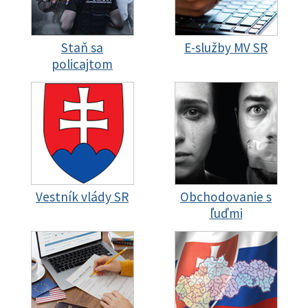
Staň sa
E-služby MV SR
policajtom
Vestník vlády SR
Obchodovanie s
ľuďmi