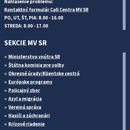
Nahlásenie problému:
Kontaktný formulár Call Centra MV SR
PO, UT, ŠT, PIA: 8.00 - 16.00
STREDA: 8.00 - 17.00
SEKCIE MV SR
Ministerstvo vnútra SR
Štátna komisia pre volby
Okresné úrady/Klientske centrá
Európske programy
Policajný zbor
Azyl a migrácia
Verejná správa
Hasiči a záchranári
Krízové riadenie