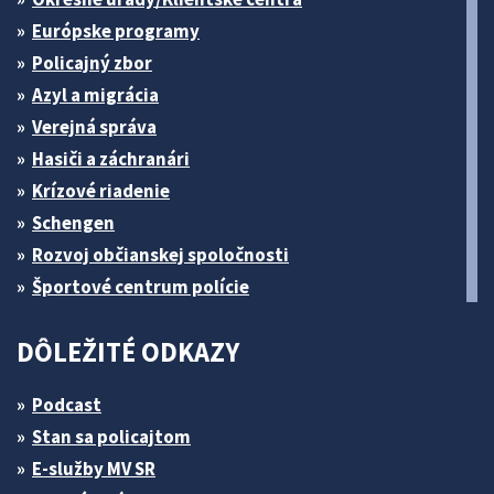
Európske programy
Policajný zbor
Azyl a migrácia
Verejná správa
Hasiči a záchranári
Krízové riadenie
Schengen
Rozvoj občianskej spoločnosti
Športové centrum polície
DÔLEŽITÉ ODKAZY
Podcast
Stan sa policajtom
E-služby MV SR