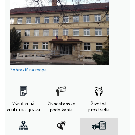
Zobraziť na mape
Všeobecná
Živnostenské
Životné
vnútorná správa
podnikanie
prostredie