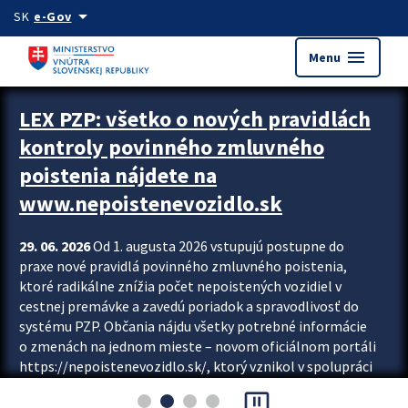
Preskocit na hlavný obsah
arrow_drop_down
SK
e-Gov
menu
Menu
Zastavit automatický posun upútavok
LEX PZP: všetko o nových pravidlách
kontroly povinného zmluvného
poistenia nájdete na
www.nepoistenevozidlo.sk
29. 06. 2026
Od 1. augusta 2026 vstupujú postupne do
praxe nové pravidlá povinného zmluvného poistenia,
ktoré radikálne znížia počet nepoistených vozidiel v
cestnej premávke a zavedú poriadok a spravodlivosť do
systému PZP. Občania nájdu všetky potrebné informácie
o zmenách na jednom mieste – novom oficiálnom portáli
https://nepoistenevozidlo.sk/, ktorý vznikol v spolupráci
Slovenskej kancelárie poisťovateľov (SKP), Slovenskej
pause_presentation
asociácie poisťovní (SLASPO) a Ministerstva vnútra SR.