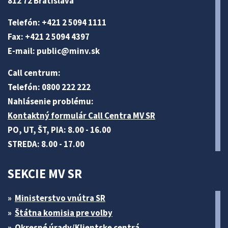
812 72 Bratislava
Telefón: +421 2 5094 1111
Fax: +421 2 5094 4397
E-mail:
public@minv
.sk
Call centrum:
Telefón: 0800 222 222
Nahlásenie problému:
Kontaktný formulár Call Centra MV SR
PO, UT, ŠT, PIA: 8.00 - 16.00
STREDA: 8.00 - 17.00
SEKCIE MV SR
Ministerstvo vnútra SR
Štátna komisia pre volby
Okresné úrady/Klientske centrá