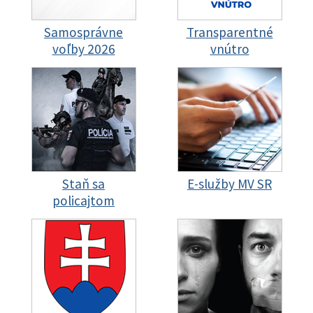
Samosprávne
Transparentné
voľby 2026
vnútro
Staň sa
E-služby MV SR
policajtom