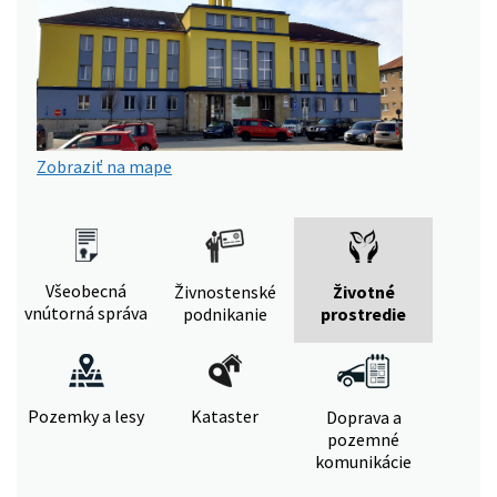
Zobraziť na mape
Všeobecná
Živnostenské
Životné
vnútorná správa
podnikanie
prostredie
Pozemky a lesy
Kataster
Doprava a
pozemné
komunikácie