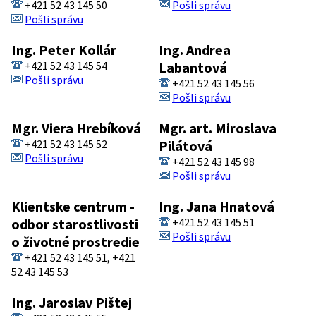
+421 52 43 145 50
Pošli správu
Pošli správu
Ing. Peter Kollár
Ing. Andrea
+421 52 43 145 54
Labantová
Pošli správu
+421 52 43 145 56
Pošli správu
Mgr. Viera Hrebíková
Mgr. art. Miroslava
+421 52 43 145 52
Pilátová
Pošli správu
+421 52 43 145 98
Pošli správu
Klientske centrum -
Ing. Jana Hnatová
odbor starostlivosti
+421 52 43 145 51
Pošli správu
o životné prostredie
+421 52 43 145 51, +421
52 43 145 53
Ing. Jaroslav Pištej