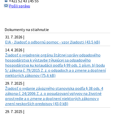
+421 52 43 145 55
Pošli správu
Dokumenty na stiahnutie
31. 7. 2026 |
EIA - žiadosť o odbornú pomoc - vzor žiadosti (43,5 kB)
14. 4. 2026 |
Žiadosť o vyjadrenie orgánu štátnej správy odpadového
hospodárstva k výstavbe týkajúcej sa odpadového
hospodárstva ku kolaudácii podľa § 99 ods. 1 písm. b) bodu
5/ zákona č. 79/2015 Z. z. o odpadoch a o zmene a doplnení
niektorých zákonov (75,6 kB)
29. 7. 2025 |
Žiadosť o vydanie záväzného stanoviska podľa § 38 ods. 4
zákona č. 24/2006 Z. z. o posudzovaní vplyvov na životné
prostredie a o zmene a doplnení niektorých zákonov v
znení neskorších predpisov (43,0 kB)
29. 7. 2025 |