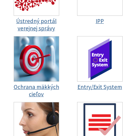
Ústredný portál
IPP
verejnej správy
Ochrana mäkkých
Entry/Exit System
cieľov