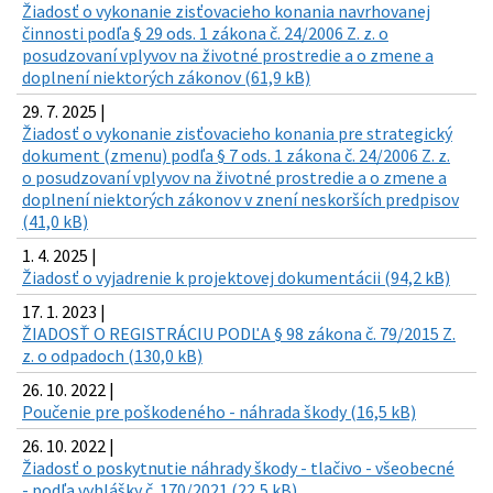
Žiadosť o vykonanie zisťovacieho konania navrhovanej
činnosti podľa § 29 ods. 1 zákona č. 24/2006 Z. z. o
posudzovaní vplyvov na životné prostredie a o zmene a
doplnení niektorých zákonov (61,9 kB)
29. 7. 2025 |
Žiadosť o vykonanie zisťovacieho konania pre strategický
dokument (zmenu) podľa § 7 ods. 1 zákona č. 24/2006 Z. z.
o posudzovaní vplyvov na životné prostredie a o zmene a
doplnení niektorých zákonov v znení neskorších predpisov
(41,0 kB)
1. 4. 2025 |
Žiadosť o vyjadrenie k projektovej dokumentácii (94,2 kB)
17. 1. 2023 |
ŽIADOSŤ O REGISTRÁCIU PODĽA § 98 zákona č. 79/2015 Z.
z. o odpadoch (130,0 kB)
26. 10. 2022 |
Poučenie pre poškodeného - náhrada škody (16,5 kB)
26. 10. 2022 |
Žiadosť o poskytnutie náhrady škody - tlačivo - všeobecné
- podľa vyhlášky č. 170/2021 (22,5 kB)