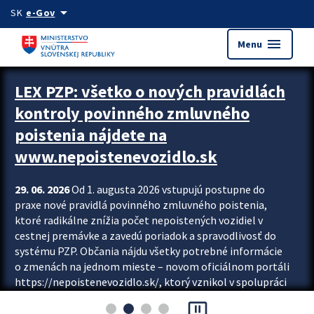
Preskocit na hlavný obsah
arrow_drop_down
SK
e-Gov
menu
Menu
Zastavit automatický posun upútavok
LEX PZP: všetko o nových pravidlách
kontroly povinného zmluvného
poistenia nájdete na
www.nepoistenevozidlo.sk
29. 06. 2026
Od 1. augusta 2026 vstupujú postupne do
praxe nové pravidlá povinného zmluvného poistenia,
ktoré radikálne znížia počet nepoistených vozidiel v
cestnej premávke a zavedú poriadok a spravodlivosť do
systému PZP. Občania nájdu všetky potrebné informácie
o zmenách na jednom mieste – novom oficiálnom portáli
https://nepoistenevozidlo.sk/, ktorý vznikol v spolupráci
Slovenskej kancelárie poisťovateľov (SKP), Slovenskej
pause_presentation
asociácie poisťovní (SLASPO) a Ministerstva vnútra SR.