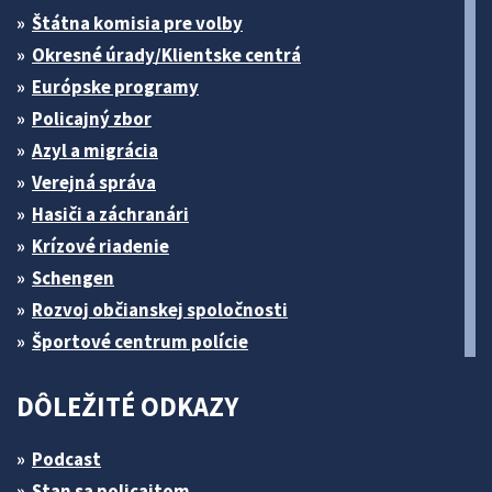
Štátna komisia pre volby
Okresné úrady/Klientske centrá
Európske programy
Policajný zbor
Azyl a migrácia
Verejná správa
Hasiči a záchranári
Krízové riadenie
Schengen
Rozvoj občianskej spoločnosti
Športové centrum polície
DÔLEŽITÉ ODKAZY
Podcast
Stan sa policajtom