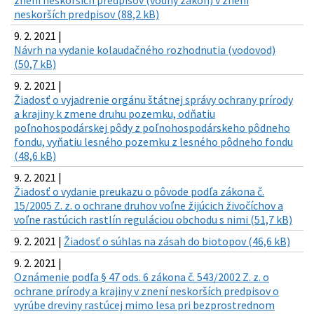
neskorších predpisov (88,2 kB)
9. 2. 2021 |
Návrh na vydanie kolaudačného rozhodnutia (vodovod)
(50,7 kB)
9. 2. 2021 |
Žiadosť o vyjadrenie orgánu štátnej správy ochrany prírody
a krajiny k zmene druhu pozemku, odňatiu
poľnohospodárskej pôdy z poľnohospodárskeho pôdneho
fondu, vyňatiu lesného pozemku z lesného pôdneho fondu
(48,6 kB)
9. 2. 2021 |
Žiadosť o vydanie preukazu o pôvode podľa zákona č.
15/2005 Z. z. o ochrane druhov voľne žijúcich živočíchov a
voľne rastúcich rastlín reguláciou obchodu s nimi (51,7 kB)
9. 2. 2021 |
Žiadosť o súhlas na zásah do biotopov (46,6 kB)
9. 2. 2021 |
Oznámenie podľa § 47 ods. 6 zákona č. 543/2002 Z. z. o
ochrane prírody a krajiny v znení neskorších predpisov o
vyrúbe dreviny rastúcej mimo lesa pri bezprostrednom