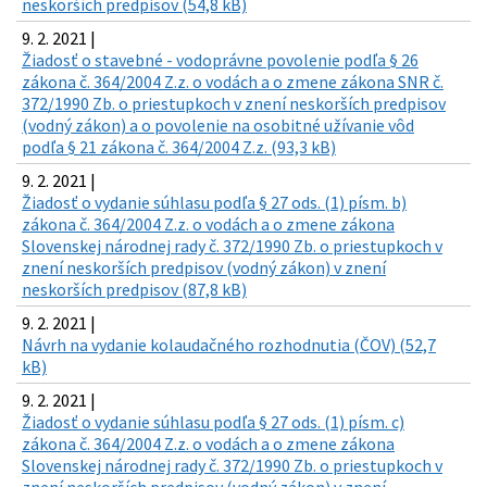
neskorších predpisov (54,8 kB)
9. 2. 2021 |
Žiadosť o stavebné - vodoprávne povolenie podľa § 26
zákona č. 364/2004 Z.z. o vodách a o zmene zákona SNR č.
372/1990 Zb. o priestupkoch v znení neskorších predpisov
(vodný zákon) a o povolenie na osobitné užívanie vôd
podľa § 21 zákona č. 364/2004 Z.z. (93,3 kB)
9. 2. 2021 |
Žiadosť o vydanie súhlasu podľa § 27 ods. (1) písm. b)
zákona č. 364/2004 Z.z. o vodách a o zmene zákona
Slovenskej národnej rady č. 372/1990 Zb. o priestupkoch v
znení neskorších predpisov (vodný zákon) v znení
neskorších predpisov (87,8 kB)
9. 2. 2021 |
Návrh na vydanie kolaudačného rozhodnutia (ČOV) (52,7
kB)
9. 2. 2021 |
Žiadosť o vydanie súhlasu podľa § 27 ods. (1) písm. c)
zákona č. 364/2004 Z.z. o vodách a o zmene zákona
Slovenskej národnej rady č. 372/1990 Zb. o priestupkoch v
znení neskorších predpisov (vodný zákon) v znení