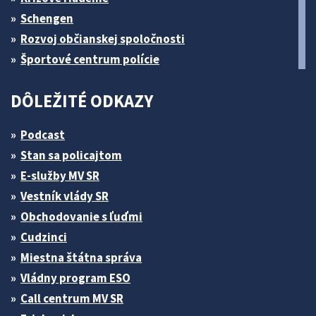
Schengen
Rozvoj občianskej spoločnosti
Športové centrum polície
DÔLEŽITÉ ODKAZY
Podcast
Stan sa policajtom
E-služby MV SR
Vestník vlády SR
Obchodovanie s ľuďmi
Cudzinci
Miestna štátna správa
Vládny program ESO
Call centrum MV SR