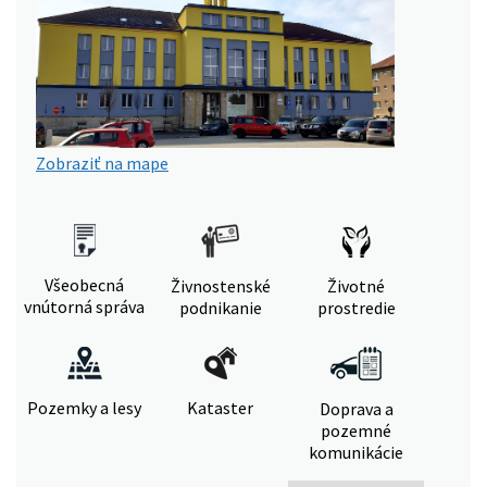
Zobraziť na mape
Všeobecná
Živnostenské
Životné
vnútorná správa
podnikanie
prostredie
Pozemky a lesy
Kataster
Doprava a
pozemné
komunikácie