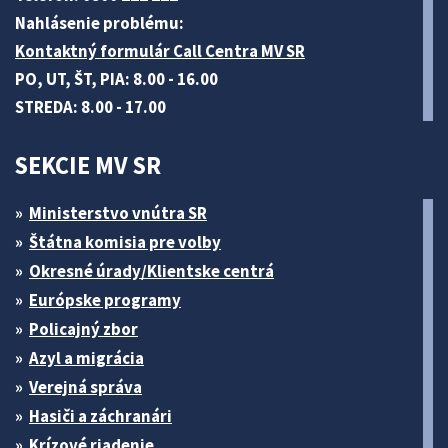
Nahlásenie problému:
Kontaktný formulár Call Centra MV SR
PO, UT, ŠT, PIA: 8.00 - 16.00
STREDA: 8.00 - 17.00
SEKCIE MV SR
Ministerstvo vnútra SR
Štátna komisia pre volby
Okresné úrady/Klientske centrá
Európske programy
Policajný zbor
Azyl a migrácia
Verejná správa
Hasiči a záchranári
Krízové riadenie