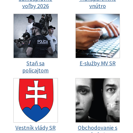
voľby 2026
vnútro
Staň sa
E-služby MV SR
policajtom
Vestník vlády SR
Obchodovanie s