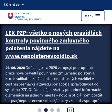
Preskocit na hlavný obsah
arrow_drop_down
SK
e-Gov
menu
Menu
Zastavit automatický posun upútavok
LEX PZP: všetko o nových pravidlách
kontroly povinného zmluvného
poistenia nájdete na
www.nepoistenevozidlo.sk
29. 06. 2026
Od 1. augusta 2026 vstupujú postupne do
praxe nové pravidlá povinného zmluvného poistenia,
ktoré radikálne znížia počet nepoistených vozidiel v
cestnej premávke a zavedú poriadok a spravodlivosť do
systému PZP. Občania nájdu všetky potrebné informácie
o zmenách na jednom mieste – novom oficiálnom portáli
https://nepoistenevozidlo.sk/, ktorý vznikol v spolupráci
Slovenskej kancelárie poisťovateľov (SKP), Slovenskej
pause_presentation
asociácie poisťovní (SLASPO) a Ministerstva vnútra SR.