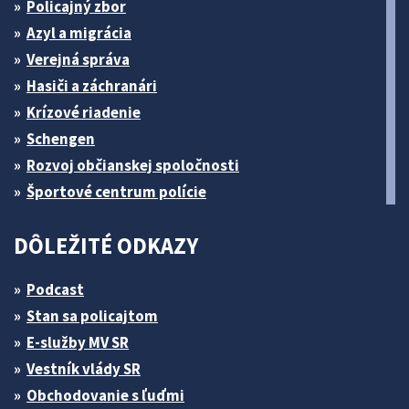
Policajný zbor
Azyl a migrácia
Verejná správa
Hasiči a záchranári
Krízové riadenie
Schengen
Rozvoj občianskej spoločnosti
Športové centrum polície
DÔLEŽITÉ ODKAZY
Podcast
Stan sa policajtom
E-služby MV SR
Vestník vlády SR
Obchodovanie s ľuďmi