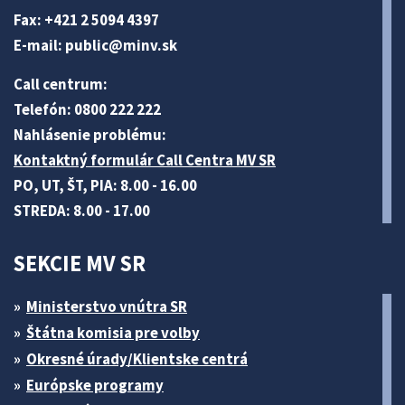
Fax: +421 2 5094 4397
E-mail:
public@minv
.sk
Call centrum:
Telefón: 0800 222 222
Nahlásenie problému:
Kontaktný formulár Call Centra MV SR
PO, UT, ŠT, PIA: 8.00 - 16.00
STREDA: 8.00 - 17.00
SEKCIE MV SR
Ministerstvo vnútra SR
Štátna komisia pre volby
Okresné úrady/Klientske centrá
Európske programy