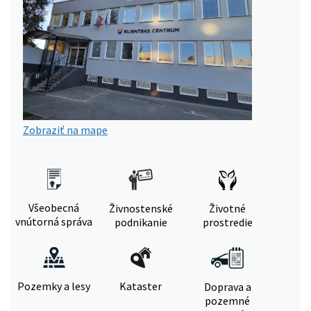
Zobraziť na mape
Všeobecná
Živnostenské
Životné
vnútorná správa
podnikanie
prostredie
Pozemky a lesy
Kataster
Doprava a
pozemné