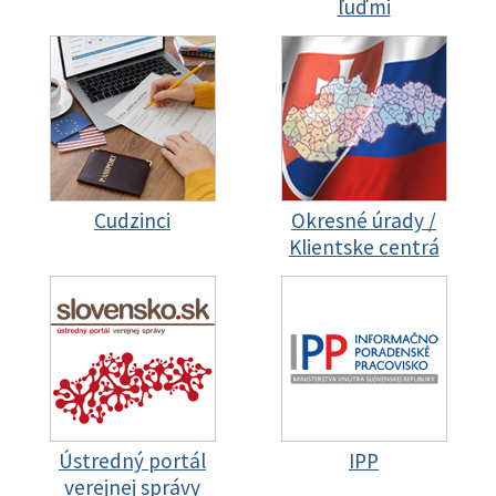
ľuďmi
Cudzinci
Okresné úrady /
Klientske centrá
Ústredný portál
IPP
verejnej správy