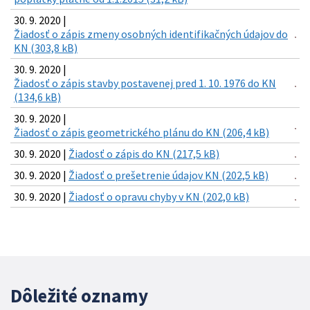
30. 9. 2020 |
Žiadosť o zápis zmeny osobných identifikačných údajov do
KN (303,8 kB)
30. 9. 2020 |
Žiadosť o zápis stavby postavenej pred 1. 10. 1976 do KN
(134,6 kB)
30. 9. 2020 |
Žiadosť o zápis geometrického plánu do KN (206,4 kB)
30. 9. 2020 |
Žiadosť o zápis do KN (217,5 kB)
30. 9. 2020 |
Žiadosť o prešetrenie údajov KN (202,5 kB)
30. 9. 2020 |
Žiadosť o opravu chyby v KN (202,0 kB)
Dôležité oznamy