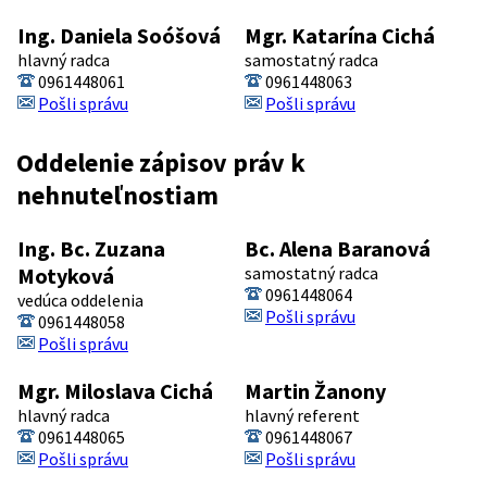
Ing. Daniela Soóšová
Mgr. Katarína Cichá
hlavný radca
samostatný radca
0961448061
0961448063
Pošli správu
Pošli správu
Oddelenie zápisov práv k
nehnuteľnostiam
Ing. Bc. Zuzana
Bc. Alena Baranová
Motyková
samostatný radca
0961448064
vedúca oddelenia
Pošli správu
0961448058
Pošli správu
Mgr. Miloslava Cichá
Martin Žanony
hlavný radca
hlavný referent
0961448065
0961448067
Pošli správu
Pošli správu