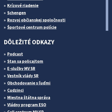
Krízové riadenie
Schengen
Rozvoj občianskej spoločnosti
Športové centrum polície
DÔLEŽITÉ ODKAZY
Podcast
Stan sa policajtom
E-služby MV SR
Vestník vlády SR
Obchodovanie s ľuďmi
Cudzinci
Miestna štátna správa
Vládny program ESO
Call centrum MV SR