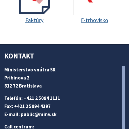
Faktúry
E-trhovisko
KONTAKT
Ministerstvo vnútra SR
Pribinova 2
812 72 Bratislava
Telefón: +421 2 5094 1111
Fax: +421 2 5094 4397
E-mail:
public@minv
.sk
Call centrum: