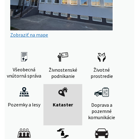
Zobraziť na mape
Všeobecná
Živnostenské
Životné
vnútorná správa
podnikanie
prostredie
Pozemky a lesy
Kataster
Doprava a
pozemné
komunikácie