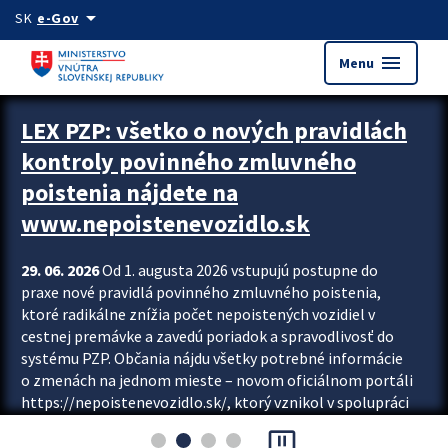
Preskocit na hlavný obsah
arrow_drop_down
SK
e-Gov
menu
Menu
Zastavit automatický posun upútavok
LEX PZP: všetko o nových pravidlách
kontroly povinného zmluvného
poistenia nájdete na
www.nepoistenevozidlo.sk
29. 06. 2026
Od 1. augusta 2026 vstupujú postupne do
praxe nové pravidlá povinného zmluvného poistenia,
ktoré radikálne znížia počet nepoistených vozidiel v
cestnej premávke a zavedú poriadok a spravodlivosť do
systému PZP. Občania nájdu všetky potrebné informácie
o zmenách na jednom mieste – novom oficiálnom portáli
https://nepoistenevozidlo.sk/, ktorý vznikol v spolupráci
Slovenskej kancelárie poisťovateľov (SKP), Slovenskej
pause_presentation
asociácie poisťovní (SLASPO) a Ministerstva vnútra SR.