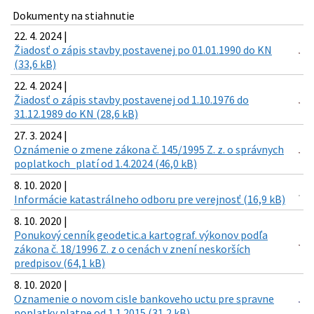
Dokumenty na stiahnutie
22. 4. 2024 |
Žiadosť o zápis stavby postavenej po 01.01.1990 do KN
(33,6 kB)
22. 4. 2024 |
Žiadosť o zápis stavby postavenej od 1.10.1976 do
31.12.1989 do KN (28,6 kB)
27. 3. 2024 |
Oznámenie o zmene zákona č. 145/1995 Z. z. o správnych
poplatkoch_platí od 1.4.2024 (46,0 kB)
8. 10. 2020 |
Informácie katastrálneho odboru pre verejnosť (16,9 kB)
8. 10. 2020 |
Ponukový cenník geodetic.a kartograf. výkonov podľa
zákona č. 18/1996 Z. z o cenách v znení neskorších
predpisov (64,1 kB)
8. 10. 2020 |
Oznamenie o novom cisle bankoveho uctu pre spravne
poplatky platne od 1.1.2015 (31,2 kB)