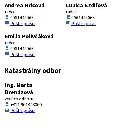
Andrea Hricová
Ľubica Bzdiľová
radca
radca
0961448066
0961448064
Pošli správu
Pošli správu
Emília Polivčáková
radca
0961448066
Pošli správu
Katastrálny odbor
Ing. Marta
Brendzová
vedúca odboru
+421 961448060
Pošli správu