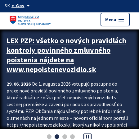
Preskocit na hlavný obsah
arrow_drop_down
SK
e-Gov
menu
Menu
Zastavit automatický posun upútavok
LEX PZP: všetko o nových pravidlách
kontroly povinného zmluvného
poistenia nájdete na
www.nepoistenevozidlo.sk
29. 06. 2026
Od 1. augusta 2026 vstupujú postupne do
praxe nové pravidlá povinného zmluvného poistenia,
ktoré radikálne znížia počet nepoistených vozidiel v
cestnej premávke a zavedú poriadok a spravodlivosť do
systému PZP. Občania nájdu všetky potrebné informácie
o zmenách na jednom mieste – novom oficiálnom portáli
https://nepoistenevozidlo.sk/, ktorý vznikol v spolupráci
Slovenskej kancelárie poisťovateľov (SKP), Slovenskej
pause_presentation
asociácie poisťovní (SLASPO) a Ministerstva vnútra SR.