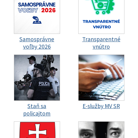
Samosprávne
Transparentné
voľby 2026
vnútro
Staň sa
E-služby MV SR
policajtom