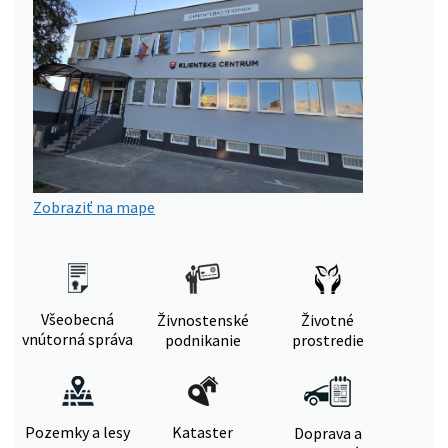
Zobraziť na mape
Všeobecná
Živnostenské
Životné
vnútorná správa
podnikanie
prostredie
Pozemky a lesy
Kataster
Doprava a