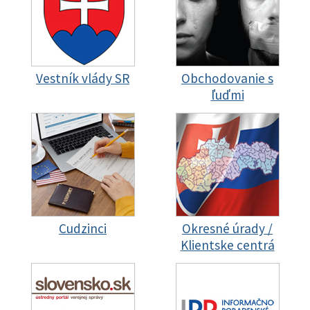
Vestník vlády SR
Obchodovanie s
ľuďmi
Cudzinci
Okresné úrady /
Klientske centrá