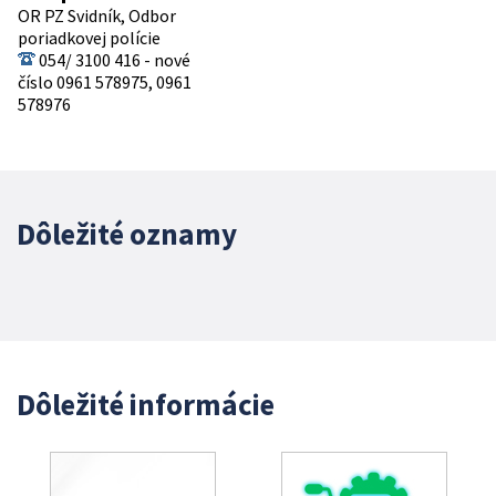
OR PZ Svidník, Odbor
poriadkovej polície
054/ 3100 416 - nové
číslo 0961 578975, 0961
578976
Dôležité oznamy
Dôležité informácie