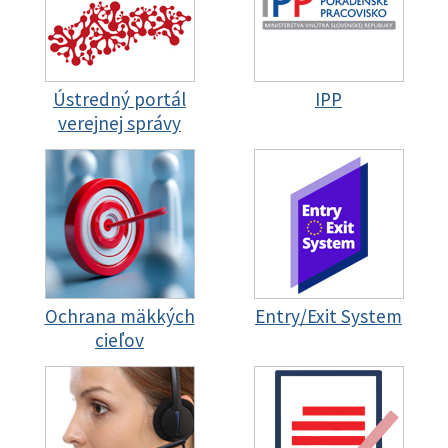
Ústredný portál
IPP
verejnej správy
Ochrana mäkkých
Entry/Exit System
cieľov