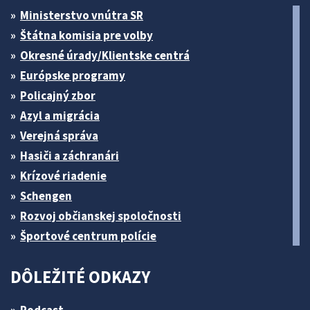
Ministerstvo vnútra SR
Štátna komisia pre volby
Okresné úrady/Klientske centrá
Európske programy
Policajný zbor
Azyl a migrácia
Verejná správa
Hasiči a záchranári
Krízové riadenie
Schengen
Rozvoj občianskej spoločnosti
Športové centrum polície
DÔLEŽITÉ ODKAZY
Podcast