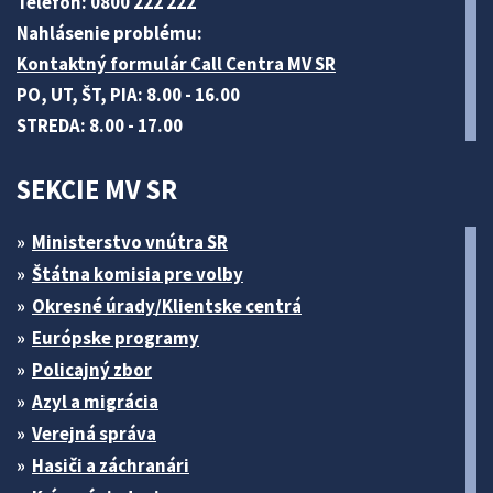
Telefón: 0800 222 222
Nahlásenie problému:
Kontaktný formulár Call Centra MV SR
PO, UT, ŠT, PIA: 8.00 - 16.00
STREDA: 8.00 - 17.00
SEKCIE MV SR
Ministerstvo vnútra SR
Štátna komisia pre volby
Okresné úrady/Klientske centrá
Európske programy
Policajný zbor
Azyl a migrácia
Verejná správa
Hasiči a záchranári