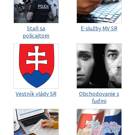
Staň sa
E-služby MV SR
policajtom
Vestník vlády SR
Obchodovanie s
ľuďmi