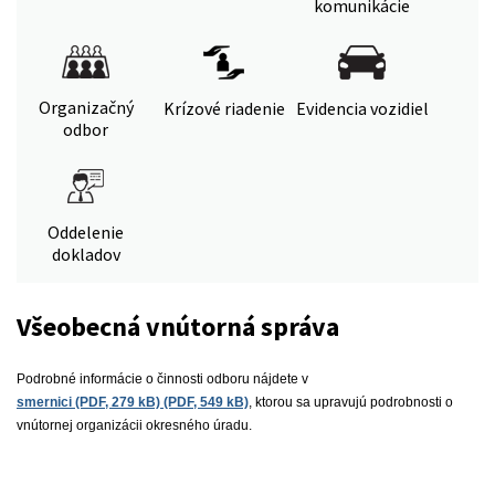
komunikácie
Organizačný
Krízové riadenie
Evidencia vozidiel
odbor
Oddelenie
dokladov
Všeobecná vnútorná správa
Podrobné informácie o činnosti odboru nájdete v
smernici (PDF, 279 kB) (PDF, 549 kB)
, ktorou sa upravujú podrobnosti o
vnútornej organizácii okresného úradu.