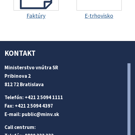
Faktúry
E-trhovisko
KONTAKT
Ministerstvo vnútra SR
Pribinova 2
812 72 Bratislava
Telefón: +421 2 5094 1111
Fax: +421 2 5094 4397
E-mail:
public@minv
.sk
Call centrum: