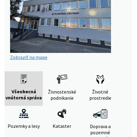
Zobraziť na mape
Všeobecná
Živnostenské
Životné
vnútorná správa
podnikanie
prostredie
Pozemky a lesy
Kataster
Doprava a
pozemné