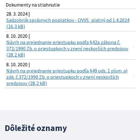
Dokumenty na stiahnutie
28. 3. 2024 |
Sadzobník správnych poplatkov - OVVS_platný od 1.4.2024
(16,3 kB)
8. 10. 2020 |
Návrh na prejednanie priestupku podľa §42a zákona č.
372/1990 Zb. o priestupkoch v znení neskorších predpisov
(28,2 kB)
8. 10. 2020 |
Návrh na prejednanie priestupku podľa §49 ods. 1 písm. a)
zák. č.372/1990 Zb. o priestupkoch v znení neskorších
predpisov (28,2 kB)
Dôležité oznamy