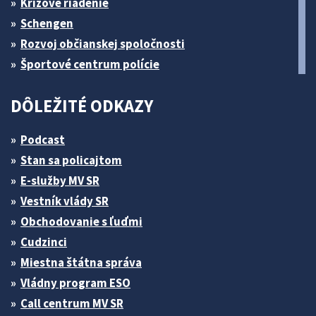
Krízové riadenie
Schengen
Rozvoj občianskej spoločnosti
Športové centrum polície
DÔLEŽITÉ ODKAZY
Podcast
Stan sa policajtom
E-služby MV SR
Vestník vlády SR
Obchodovanie s ľuďmi
Cudzinci
Miestna štátna správa
Vládny program ESO
Call centrum MV SR