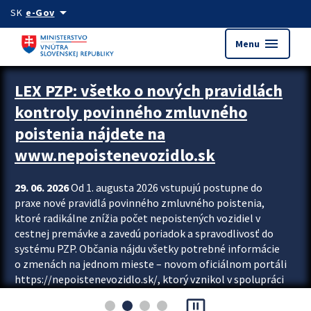
Preskocit na hlavný obsah
arrow_drop_down
SK
e-Gov
menu
Menu
Zastavit automatický posun upútavok
LEX PZP: všetko o nových pravidlách
kontroly povinného zmluvného
poistenia nájdete na
www.nepoistenevozidlo.sk
29. 06. 2026
Od 1. augusta 2026 vstupujú postupne do
praxe nové pravidlá povinného zmluvného poistenia,
ktoré radikálne znížia počet nepoistených vozidiel v
cestnej premávke a zavedú poriadok a spravodlivosť do
systému PZP. Občania nájdu všetky potrebné informácie
o zmenách na jednom mieste – novom oficiálnom portáli
https://nepoistenevozidlo.sk/, ktorý vznikol v spolupráci
Slovenskej kancelárie poisťovateľov (SKP), Slovenskej
pause_presentation
asociácie poisťovní (SLASPO) a Ministerstva vnútra SR.