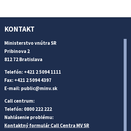
KONTAKT
Ministerstvo vnútra SR
Pribinova 2
812 72 Bratislava
Telefón: +421 2 5094 1111
Fax: +421 2 5094 4397
E-mail:
public@minv
.sk
Call centrum:
Telefón: 0800 222 222
Nahlásenie problému:
Kontaktný formulár Call Centra MV SR