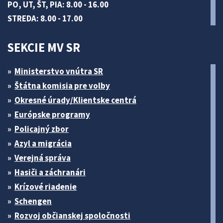
PO, UT, ŠT, PIA: 8.00 - 16.00
STREDA: 8.00 - 17.00
SEKCIE MV SR
Ministerstvo vnútra SR
Štátna komisia pre volby
Okresné úrady/Klientske centrá
Európske programy
Policajný zbor
Azyl a migrácia
Verejná správa
Hasiči a záchranári
Krízové riadenie
Schengen
Rozvoj občianskej spoločnosti