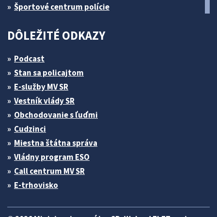
Športové centrum polície
DÔLEŽITÉ ODKAZY
Podcast
Stan sa policajtom
E-služby MV SR
Vestník vlády SR
Obchodovanie s ľuďmi
Cudzinci
Miestna štátna správa
Vládny program ESO
Call centrum MV SR
E-trhovisko