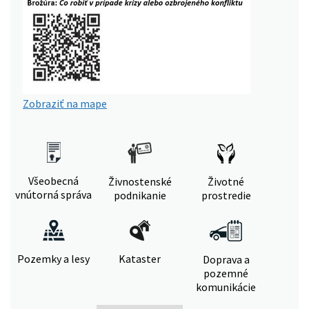
Zobraziť na mape
Všeobecná
Živnostenské
Životné
vnútorná správa
podnikanie
prostredie
Pozemky a lesy
Kataster
Doprava a
pozemné
komunikácie