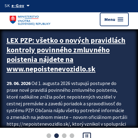
Preskocit na hlavný obsah
arrow_drop_down
SK
e-Gov
menu
Menu
Zastavit automatický posun upútavok
LEX PZP: všetko o nových pravidlách
kontroly povinného zmluvného
poistenia nájdete na
www.nepoistenevozidlo.sk
29. 06. 2026
Od 1. augusta 2026 vstupujú postupne do
praxe nové pravidlá povinného zmluvného poistenia,
ktoré radikálne znížia počet nepoistených vozidiel v
cestnej premávke a zavedú poriadok a spravodlivosť do
systému PZP. Občania nájdu všetky potrebné informácie
o zmenách na jednom mieste – novom oficiálnom portáli
https://nepoistenevozidlo.sk/, ktorý vznikol v spolupráci
Slovenskej kancelárie poisťovateľov (SKP), Slovenskej
pause_presentation
asociácie poisťovní (SLASPO) a Ministerstva vnútra SR.