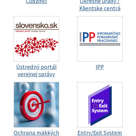
Cudzinci
Okresné úrady /
Klientske centrá
Ústredný portál
IPP
verejnej správy
Ochrana mäkkých
Entry/Exit System