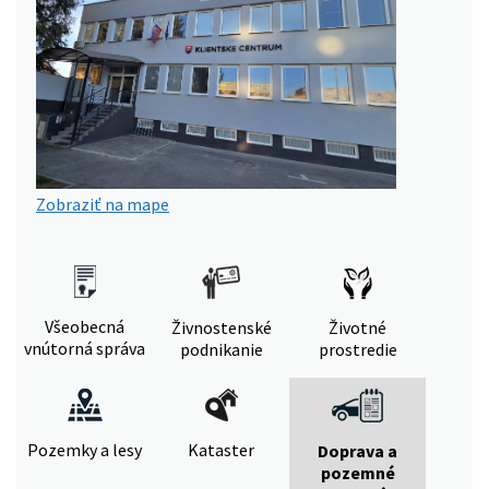
Zobraziť na mape
Všeobecná
Živnostenské
Životné
vnútorná správa
podnikanie
prostredie
Pozemky a lesy
Kataster
Doprava a
pozemné