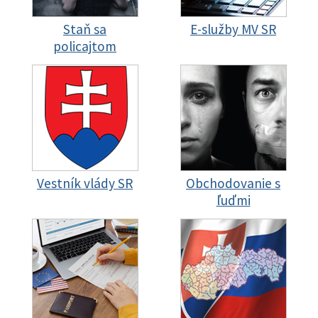
Staň sa
E-služby MV SR
policajtom
Vestník vlády SR
Obchodovanie s
ľuďmi