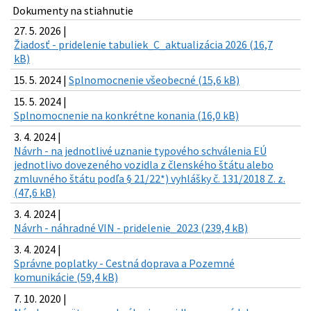
Dokumenty na stiahnutie
27. 5. 2026 |
Žiadosť - pridelenie tabuliek_C_aktualizácia 2026 (16,7
kB)
15. 5. 2024 |
Splnomocnenie všeobecné (15,6 kB)
15. 5. 2024 |
Splnomocnenie na konkrétne konania (16,0 kB)
3. 4. 2024 |
Návrh - na jednotlivé uznanie typového schválenia EÚ
jednotlivo dovezeného vozidla z členského štátu alebo
zmluvného štátu podľa § 21/22*) vyhlášky č. 131/2018 Z. z.
(47,6 kB)
3. 4. 2024 |
Návrh - náhradné VIN - pridelenie_2023 (239,4 kB)
3. 4. 2024 |
Správne poplatky - Cestná doprava a Pozemné
komunikácie (59,4 kB)
7. 10. 2020 |