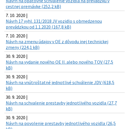
Návrh na opätovne schválenie vozidla na prevádzku v
cestnej premávke (252,2 kB)
7. 10. 2020 |
Návrh 17 vyhl. 131/2018 JV vozidlo s obmedzenou
prevádzkou od 1.1.2020 (167,8 kB)
7. 10. 2020 |
Návrh na zmenu údajov v OE z dôvodu inej technickej
zmeny (224,1 kB)
30. 9. 2020 |
Návrh na vydanie nového OE II. alebo nového TOV (27,5
kB)
30. 9. 2020 |
Návrh na vnútroštatné jednotlivé schválenie JDV (618,5
kB)
30. 9. 2020 |
Návrh na schvalenie prestavby jednotlivého vozidla (27,7
kB)
30. 9. 2020 |
Návrh na povolenie prestavby jednotlivého vozidla (26,5
kB)