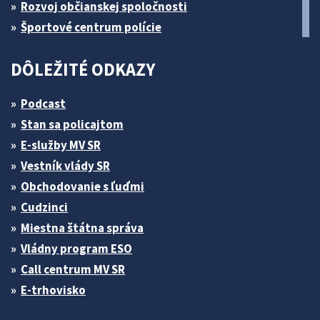
Rozvoj občianskej spoločnosti
Športové centrum polície
DÔLEŽITÉ ODKAZY
Podcast
Stan sa policajtom
E-služby MV SR
Vestník vlády SR
Obchodovanie s ľuďmi
Cudzinci
Miestna štátna správa
Vládny program ESO
Call centrum MV SR
E-trhovisko