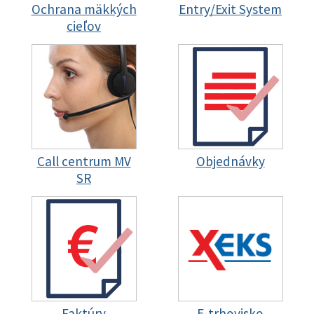
Ochrana mäkkých
Entry/Exit System
cieľov
Call centrum MV
Objednávky
SR
Faktúry
E-trhovisko