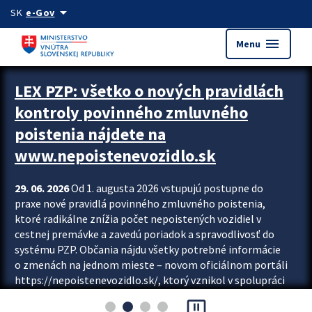
Preskocit na hlavný obsah
arrow_drop_down
SK
e-Gov
menu
Menu
Zastavit automatický posun upútavok
LEX PZP: všetko o nových pravidlách
kontroly povinného zmluvného
poistenia nájdete na
www.nepoistenevozidlo.sk
29. 06. 2026
Od 1. augusta 2026 vstupujú postupne do
praxe nové pravidlá povinného zmluvného poistenia,
ktoré radikálne znížia počet nepoistených vozidiel v
cestnej premávke a zavedú poriadok a spravodlivosť do
systému PZP. Občania nájdu všetky potrebné informácie
o zmenách na jednom mieste – novom oficiálnom portáli
https://nepoistenevozidlo.sk/, ktorý vznikol v spolupráci
Slovenskej kancelárie poisťovateľov (SKP), Slovenskej
pause_presentation
asociácie poisťovní (SLASPO) a Ministerstva vnútra SR.