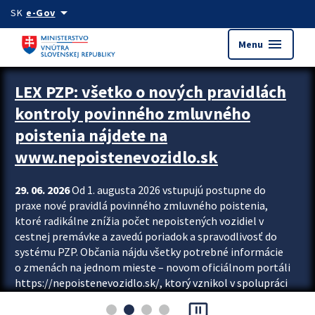
Preskocit na hlavný obsah
arrow_drop_down
SK
e-Gov
menu
Menu
Zastavit automatický posun upútavok
LEX PZP: všetko o nových pravidlách
kontroly povinného zmluvného
poistenia nájdete na
www.nepoistenevozidlo.sk
29. 06. 2026
Od 1. augusta 2026 vstupujú postupne do
praxe nové pravidlá povinného zmluvného poistenia,
ktoré radikálne znížia počet nepoistených vozidiel v
cestnej premávke a zavedú poriadok a spravodlivosť do
systému PZP. Občania nájdu všetky potrebné informácie
o zmenách na jednom mieste – novom oficiálnom portáli
https://nepoistenevozidlo.sk/, ktorý vznikol v spolupráci
Slovenskej kancelárie poisťovateľov (SKP), Slovenskej
pause_presentation
asociácie poisťovní (SLASPO) a Ministerstva vnútra SR.