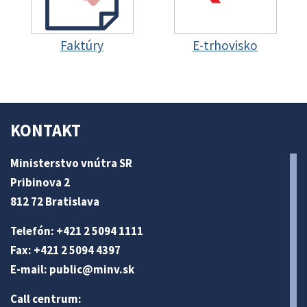
Faktúry
E-trhovisko
KONTAKT
Ministerstvo vnútra SR
Pribinova 2
812 72 Bratislava
Telefón: +421 2 5094 1111
Fax: +421 2 5094 4397
E-mail:
public@minv
.sk
Call centrum: