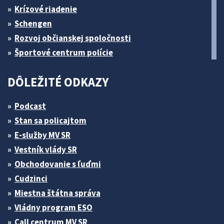
Krízové riadenie
Schengen
Rozvoj občianskej spoločnosti
Športové centrum polície
DÔLEŽITÉ ODKAZY
Podcast
Stan sa policajtom
E-služby MV SR
Vestník vlády SR
Obchodovanie s ľuďmi
Cudzinci
Miestna štátna správa
Vládny program ESO
Call centrum MV SR