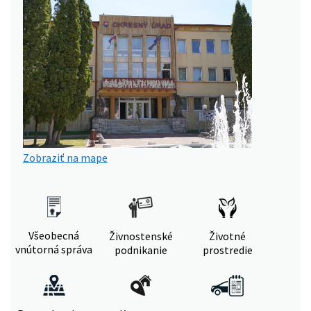
Zobraziť na mape
Všeobecná
Živnostenské
Životné
vnútorná správa
podnikanie
prostredie