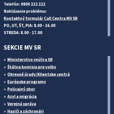
Telefón: 0800 222 222
Nahlásenie problému:
Kontaktný formulár Call Centra MV SR
PO, UT, ŠT, PIA: 8.00 - 16.00
STREDA: 8.00 - 17.00
SEKCIE MV SR
Ministerstvo vnútra SR
Štátna komisia pre volby
Okresné úrady/Klientske centrá
Európske programy
Policajný zbor
Azyl a migrácia
Verejná správa
Hasiči a záchranári