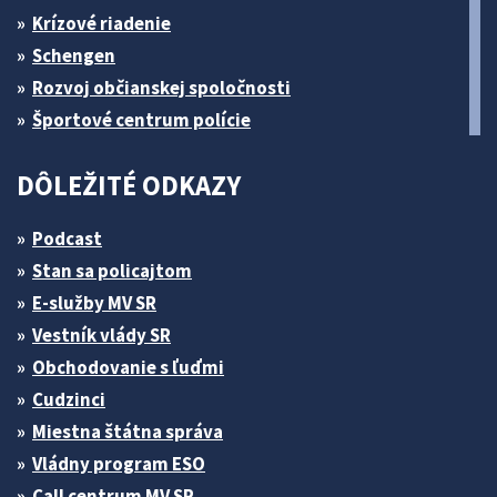
Krízové riadenie
Schengen
Rozvoj občianskej spoločnosti
Športové centrum polície
DÔLEŽITÉ ODKAZY
Podcast
Stan sa policajtom
E-služby MV SR
Vestník vlády SR
Obchodovanie s ľuďmi
Cudzinci
Miestna štátna správa
Vládny program ESO
Call centrum MV SR