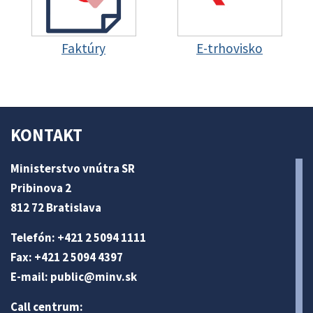
Faktúry
E-trhovisko
KONTAKT
Ministerstvo vnútra SR
Pribinova 2
812 72 Bratislava
Telefón: +421 2 5094 1111
Fax: +421 2 5094 4397
E-mail:
public@minv
.sk
Call centrum: