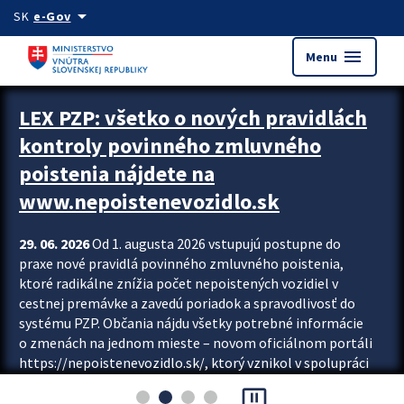
Preskocit na hlavný obsah
arrow_drop_down
SK
e-Gov
menu
Menu
Zastavit automatický posun upútavok
LEX PZP: všetko o nových pravidlách
kontroly povinného zmluvného
poistenia nájdete na
www.nepoistenevozidlo.sk
29. 06. 2026
Od 1. augusta 2026 vstupujú postupne do
praxe nové pravidlá povinného zmluvného poistenia,
ktoré radikálne znížia počet nepoistených vozidiel v
cestnej premávke a zavedú poriadok a spravodlivosť do
systému PZP. Občania nájdu všetky potrebné informácie
o zmenách na jednom mieste – novom oficiálnom portáli
https://nepoistenevozidlo.sk/, ktorý vznikol v spolupráci
Slovenskej kancelárie poisťovateľov (SKP), Slovenskej
pause_presentation
asociácie poisťovní (SLASPO) a Ministerstva vnútra SR.