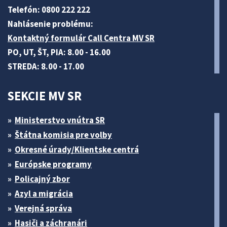
Telefón: 0800 222 222
Nahlásenie problému:
Kontaktný formulár Call Centra MV SR
PO, UT, ŠT, PIA: 8.00 - 16.00
STREDA: 8.00 - 17.00
SEKCIE MV SR
Ministerstvo vnútra SR
Štátna komisia pre volby
Okresné úrady/Klientske centrá
Európske programy
Policajný zbor
Azyl a migrácia
Verejná správa
Hasiči a záchranári