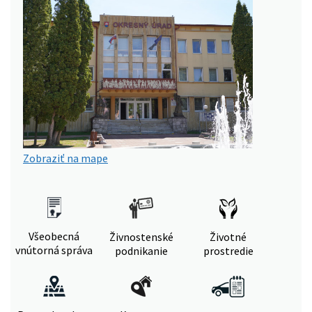
Zobraziť na mape
Všeobecná
Živnostenské
Životné
vnútorná správa
podnikanie
prostredie