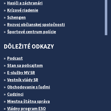
Hasiči a záchranári
Krízové riadenie
Schengen
Rozvoj občianskej spoločnosti
Športové centrum polície
DÔLEŽITÉ ODKAZY
Podcast
Stan sa policajtom
E-služby MV SR
Vestník vlády SR
Obchodovanie s ľuďmi
Cudzinci
Miestna štátna správa
Vládny program ESO