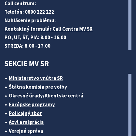
Call centrum:
Telefón: 0800 222 222
Nahlásenie problému:
Kontaktný formulár Call Centra MV SR
PO, UT, ŠT, PIA: 8.00 - 16.00
STREDA: 8.00 - 17.00
SEKCIE MV SR
Ministerstvo vnútra SR
Štátna komisia pre volby
Okresné úrady/Klientske centrá
Európske programy
Policajný zbor
Azyl a migrácia
Verejná správa