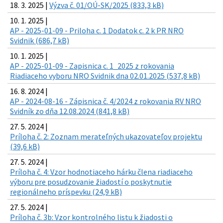
18. 3. 2025 |
Výzva č. 01/OÚ-SK/2025 (833,3 kB)
10. 1. 2025 |
AP - 2025-01-09 - Priloha c. 1 Dodatok c. 2 k PR NRO
Svidnik (686,7 kB)
10. 1. 2025 |
AP - 2025-01-09 - Zapisnica c. 1_2025 z rokovania
Riadiaceho vyboru NRO Svidnik dna 02.01.2025 (537,8 kB)
16. 8. 2024 |
AP - 2024-08-16 - Zápisnica č. 4/2024 z rokovania RV NRO
Svidník zo dňa 12.08.2024 (841,8 kB)
27. 5. 2024 |
Príloha č. 2: Zoznam merateľných ukazovateľov projektu
(39,6 kB)
27. 5. 2024 |
Príloha č. 4: Vzor hodnotiaceho hárku člena riadiaceho
výboru pre posudzovanie žiadostí o poskytnutie
regionálneho príspevku (24,9 kB)
27. 5. 2024 |
Príloha č. 3b: Vzor kontrolného listu k žiadosti o