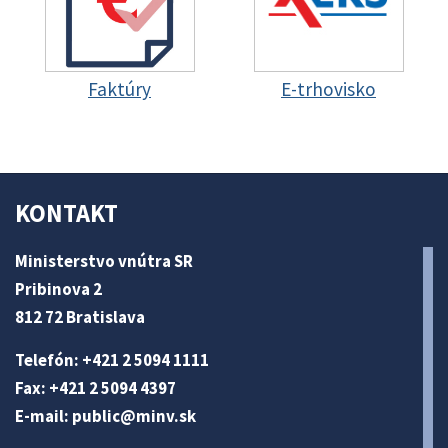
Faktúry
E-trhovisko
KONTAKT
Ministerstvo vnútra SR
Pribinova 2
812 72 Bratislava
Telefón: +421 2 5094 1111
Fax: +421 2 5094 4397
E-mail:
public@minv
.sk