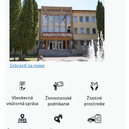
Zobraziť na mape
Všeobecná
Živnostenské
Životné
vnútorná správa
podnikanie
prostredie