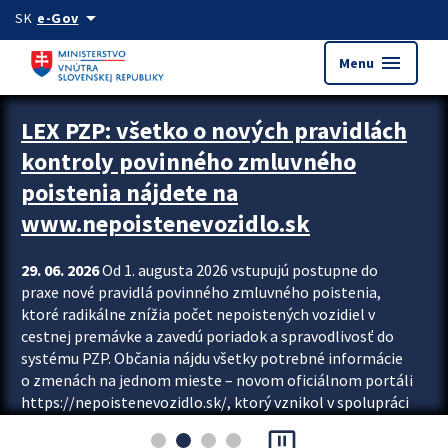
Preskocit na hlavný obsah
arrow_drop_down
SK
e-Gov
menu
Menu
Zastavit automatický posun upútavok
LEX PZP: všetko o nových pravidlách
kontroly povinného zmluvného
poistenia nájdete na
www.nepoistenevozidlo.sk
29. 06. 2026
Od 1. augusta 2026 vstupujú postupne do
praxe nové pravidlá povinného zmluvného poistenia,
ktoré radikálne znížia počet nepoistených vozidiel v
cestnej premávke a zavedú poriadok a spravodlivosť do
systému PZP. Občania nájdu všetky potrebné informácie
o zmenách na jednom mieste – novom oficiálnom portáli
https://nepoistenevozidlo.sk/, ktorý vznikol v spolupráci
Slovenskej kancelárie poisťovateľov (SKP), Slovenskej
pause_presentation
asociácie poisťovní (SLASPO) a Ministerstva vnútra SR.