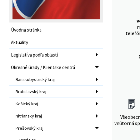
v
m
Úvodná stránka
telefó
Aktuality
Legislatíva podľa oblastí
Okresné úrady / Klientske centrá
Banskobystrický kraj
Bratislavský kraj
Košický kraj
Nitriansky kraj
Všeobec
vnútorná sp
Prešovský kraj
Bardejov