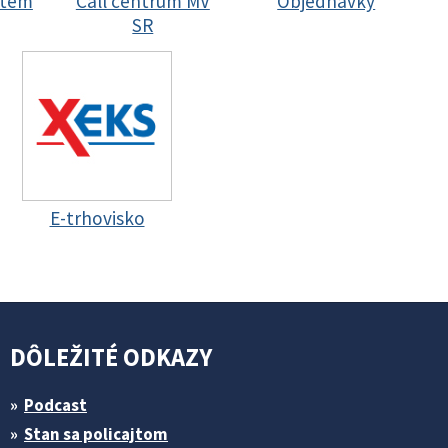
stem
Call centrum MV
Objednávky
SR
E-trhovisko
DÔLEŽITÉ ODKAZY
Podcast
Stan sa policajtom