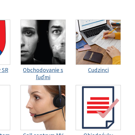
y SR
Obchodovanie s
Cudzinci
ľuďmi