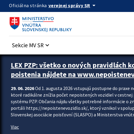
Preskocit na hlavný obsah
arrow_drop_down
verejnej správy SR
Oficiálna stránka
Sekcie MV SR
keyboard_arrow_down
Zastavit automatický posun upútavok
LEX PZP: všetko o nových pravidlách 
poistenia nájdete na www.nepoistenev
29. 06. 2026
Od 1. augusta 2026 vstupujú postupne do praxe 
ktoré radikálne znížia počet nepoistených vozidiel v cestne
systému PZP. Občania nájdu všetky potrebné informácie o 
portáli https://nepoistenevozidlo.sk/, ktorý vznikol v spolu
Slovenskej asociácie poisťovní (SLASPO) a Ministerstva vnútra
Viac