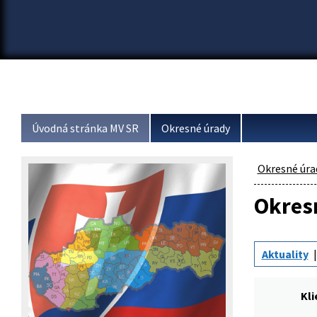
Úvodná stránka MV SR
Okresné úrady
Okresné úra
Okresn
Aktuality
Kli