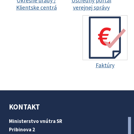
Okresné úrady /
Ústredný portál
Klientske centrá
verejnej správy
Faktúry
KONTAKT
Ministerstvo vnútra SR
Pribinova 2