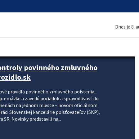
Dnes je 8. 
kontroly povinného zmluvného
ozidlo.sk
nové pravidlá povinného zmluvného poistenia,
j premávke a zavedú poriadok a spravodlivosť do
zmenách na jednom mieste – novom oficiálnom
práci Slovenskej kancelárie poisťovateľov (SKP),
 SR. Novinky predstavili na...