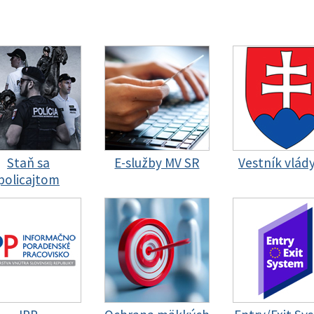
Staň sa
E-služby MV SR
Vestník vlád
policajtom