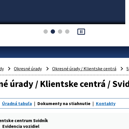
pause_presentation
dy
Okresné úrady
Okresné úrady / Klientske centrá
S
é úrady / Klientske centrá / Svid
Úradná tabuľa
Dokumenty na stiahnutie
Kontakty
entske centrum Svidník
Evidencia vozidiel