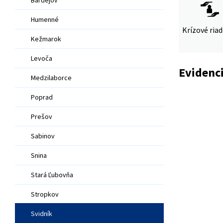
Humenné
Krízové ria
Kežmarok
Levoča
Evidenci
Medzilaborce
Poprad
Prešov
Sabinov
Snina
Stará Ľubovňa
Stropkov
Svidník