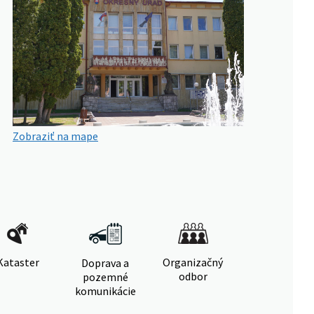
Zobraziť na mape
Kataster
Organizačný
Doprava a
odbor
pozemné
komunikácie