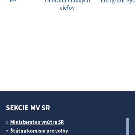
IPP
Ochrana mäkkých
Entry/Exit Sy
cieľov
SEKCIE MV SR
Ministerstvo vnútra SR
Štátna komisia pre volby