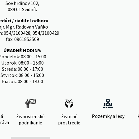
Sov.hrdinov 102,
089 01 Svidník
edúci / riaditeľ odboru
jr. Mgr. Radovan Vaňko
n: 054/3100428; 054/3100429
fax: 0961853509
ÚRADNÉ HODINY:
Pondelok: 08:00 - 15:00
Utorok: 08:00 - 15:00
Streda: 08:00 - 17:00
Štvrtok: 08:00 - 15:00
Piatok: 08:00 - 14:00
ná
Pozemky a lesy
Živnostenské
Životné
ráva
podnikanie
prostredie