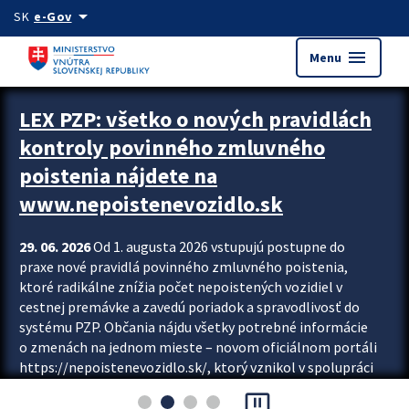
Preskocit na hlavný obsah
arrow_drop_down
SK
e-Gov
menu
Menu
Zastavit automatický posun upútavok
LEX PZP: všetko o nových pravidlách
kontroly povinného zmluvného
poistenia nájdete na
www.nepoistenevozidlo.sk
29. 06. 2026
Od 1. augusta 2026 vstupujú postupne do
praxe nové pravidlá povinného zmluvného poistenia,
ktoré radikálne znížia počet nepoistených vozidiel v
cestnej premávke a zavedú poriadok a spravodlivosť do
systému PZP. Občania nájdu všetky potrebné informácie
o zmenách na jednom mieste – novom oficiálnom portáli
https://nepoistenevozidlo.sk/, ktorý vznikol v spolupráci
Slovenskej kancelárie poisťovateľov (SKP), Slovenskej
pause_presentation
asociácie poisťovní (SLASPO) a Ministerstva vnútra SR.