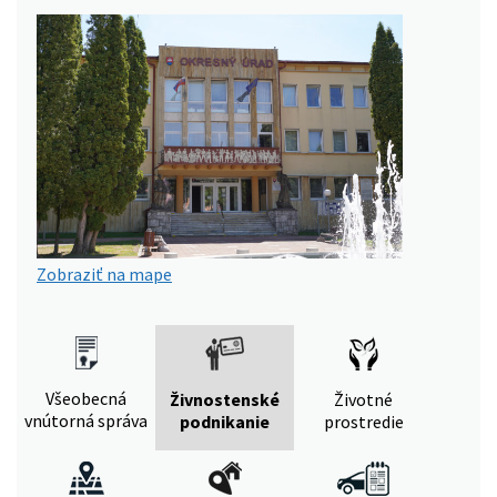
Zobraziť na mape
Všeobecná
Živnostenské
Životné
vnútorná správa
podnikanie
prostredie