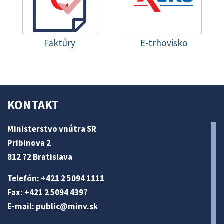
Faktúry
E-trhovisko
KONTAKT
Ministerstvo vnútra SR
Pribinova 2
812 72 Bratislava
Telefón: +421 2 5094 1111
Fax: +421 2 5094 4397
E-mail:
public@minv
.sk