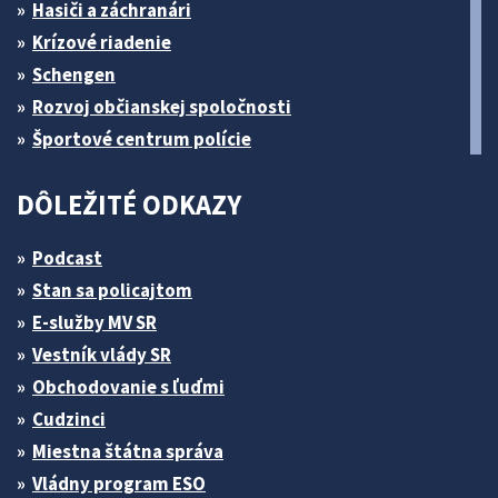
Hasiči a záchranári
Krízové riadenie
Schengen
Rozvoj občianskej spoločnosti
Športové centrum polície
DÔLEŽITÉ ODKAZY
Podcast
Stan sa policajtom
E-služby MV SR
Vestník vlády SR
Obchodovanie s ľuďmi
Cudzinci
Miestna štátna správa
Vládny program ESO