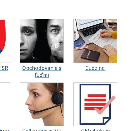
y SR
Obchodovanie s
Cudzinci
ľuďmi