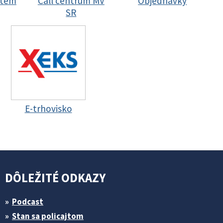
stem
Call centrum MV
Objednávky
SR
E-trhovisko
DÔLEŽITÉ ODKAZY
Podcast
Stan sa policajtom