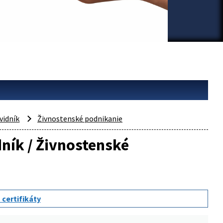
vidník
Živnostenské podnikanie
dník / Živnostenské
 certifikáty