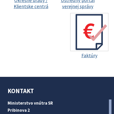
Okresné úrady /
Ústredný portál
Klientske centrá
verejnej správy
Faktúry
KONTAKT
Ministerstvo vnútra SR
Pribinova 2