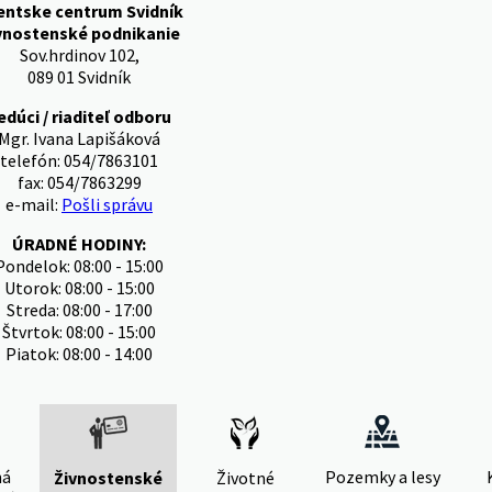
entske centrum Svidník
vnostenské podnikanie
Sov.hrdinov 102,
089 01 Svidník
edúci / riaditeľ odboru
Mgr. Ivana Lapišáková
telefón: 054/7863101
fax: 054/7863299
e-mail:
Pošli správu
ÚRADNÉ HODINY:
Pondelok: 08:00 - 15:00
Utorok: 08:00 - 15:00
Streda: 08:00 - 17:00
Štvrtok: 08:00 - 15:00
Piatok: 08:00 - 14:00
ná
Pozemky a lesy
Živnostenské
Životné