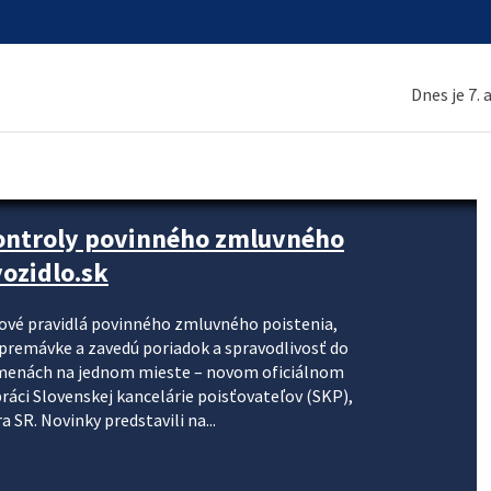
Dnes je 7.
kontroly povinného zmluvného
ozidlo.sk
nové pravidlá povinného zmluvného poistenia,
j premávke a zavedú poriadok a spravodlivosť do
zmenách na jednom mieste – novom oficiálnom
práci Slovenskej kancelárie poisťovateľov (SKP),
 SR. Novinky predstavili na...