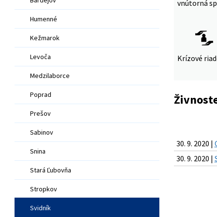
vnútorná sp
Humenné
Kežmarok
Levoča
Krízové ria
Medzilaborce
Poprad
Živnost
Prešov
Sabinov
30. 9. 2020 |
Snina
30. 9. 2020 |
Stará Ľubovňa
Stropkov
Svidník