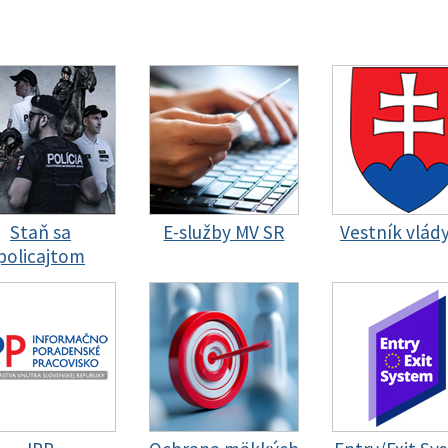
Staň sa
E-služby MV SR
Vestník vlád
policajtom