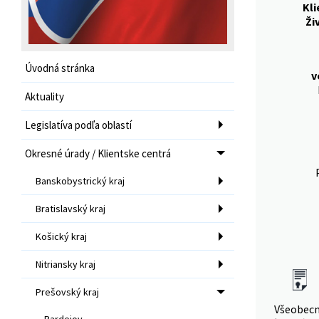
Kli
Ži
Úvodná stránka
v
Aktuality
Legislatíva podľa oblastí
Okresné úrady / Klientske centrá
Banskobystrický kraj
Bratislavský kraj
Košický kraj
Nitriansky kraj
Prešovský kraj
Všeobec
Bardejov