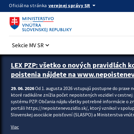
Preskocit na hlavný obsah
arrow_drop_down
verejnej správy SR
Oficiálna stránka
Sekcie MV SR
keyboard_arrow_down
Zastavit automatický posun upútavok
LEX PZP: všetko o nových pravidlách 
poistenia nájdete na www.nepoistenev
29. 06. 2026
Od 1. augusta 2026 vstupujú postupne do praxe 
ktoré radikálne znížia počet nepoistených vozidiel v cestne
systému PZP. Občania nájdu všetky potrebné informácie o 
portáli https://nepoistenevozidlo.sk/, ktorý vznikol v spolu
Slovenskej asociácie poisťovní (SLASPO) a Ministerstva vnútra
Viac