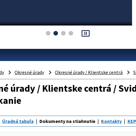
pause_presentation
dy
Okresné úrady
Okresné úrady / Klientske centrá
S
é úrady / Klientske centrá / Svi
kanie
Úradná tabuľa
Dokumenty na stiahnutie
Kontakty
KEP