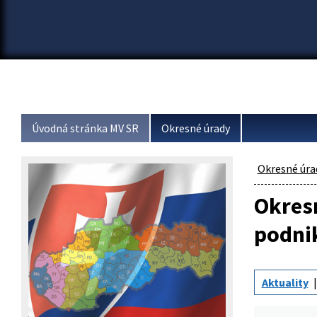
Úvodná stránka MV SR
Okresné úrady
Okresné úra
Okresn
podni
Aktuality