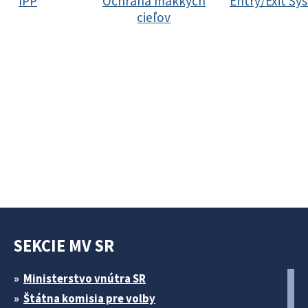
IPP
Ochrana mäkkých
Entry/Exit Sy
cieľov
SEKCIE MV SR
Ministerstvo vnútra SR
Štátna komisia pre volby