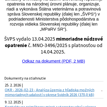
opatrenia na národnej úrovni plánuje, organizuje,
riadi a vykonáva Štátna veterinárna a potravinová
správa Slovenskej republiky (ďalej len „ŠVPS“) v
podriadenosti Ministerstva pôdohospodárstva a
rozvoja vidieka Slovenskej republiky (ďalej len
„MPaRV SR“).
ŠVPS vydalo 13.04.2025
mimoriadne núdzové
opatrenie
č. MNO-3496/2025 s platnosťou od
14.04.2025.
Odkaz na dokument (PDF, 2 MB)
Dokumenty na stiahnutie
25. 2. 2026 |
OKR - 2026-02-23 - Analýza územia z hľadiska možných
mimoriadnych udalostí v okrese Svidník 2026 (370,0 kB)
9. 12. 2025 |
Kontakty na primátorov miest a starostov obcí v okrese