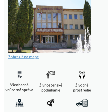
Zobraziť na mape
Všeobecná
Živnostenské
Životné
vnútorná správa
podnikanie
prostredie