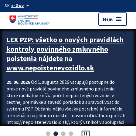
Preskocit na hlavný obsah
arrow_drop_down
SK
e-Gov
menu
Menu
Zastavit automatický posun upútavok
LEX PZP: všetko o nových pravidlách
kontroly povinného zmluvného
poistenia nájdete na
www.nepoistenevozidlo.sk
29. 06. 2026
Od 1. augusta 2026 vstupujú postupne do
praxe nové pravidlá povinného zmluvného poistenia,
ktoré radikálne znížia počet nepoistených vozidiel v
cestnej premávke a zavedú poriadok a spravodlivosť do
systému PZP. Občania nájdu všetky potrebné informácie
o zmenách na jednom mieste – novom oficiálnom portáli
https://nepoistenevozidlo.sk/, ktorý vznikol v spolupráci
Slovenskej kancelárie poisťovateľov (SKP), Slovenskej
pause_presentation
asociácie poisťovní (SLASPO) a Ministerstva vnútra SR.