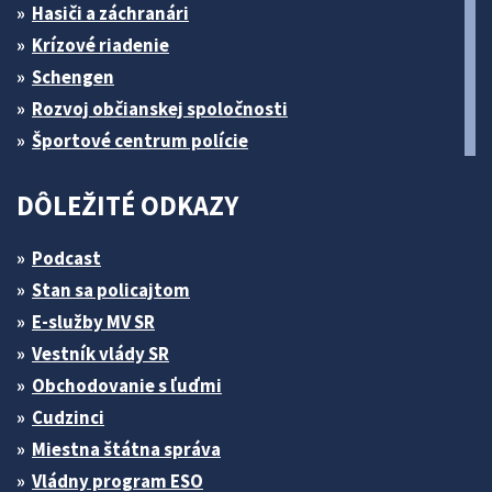
Hasiči a záchranári
Krízové riadenie
Schengen
Rozvoj občianskej spoločnosti
Športové centrum polície
DÔLEŽITÉ ODKAZY
Podcast
Stan sa policajtom
E-služby MV SR
Vestník vlády SR
Obchodovanie s ľuďmi
Cudzinci
Miestna štátna správa
Vládny program ESO