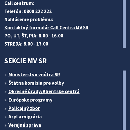
Call centrum:
Telefón: 0800 222 222
Nahlásenie problému:
Kontaktný formulár Call Centra MV SR
PO, UT, ŠT, PIA: 8.00 - 16.00
STREDA: 8.00 - 17.00
SEKCIE MV SR
Ministerstvo vnútra SR
Štátna komisia pre volby
Okresné úrady/Klientske centrá
Európske programy
Policajný zbor
Azyl a migrácia
Verejná správa