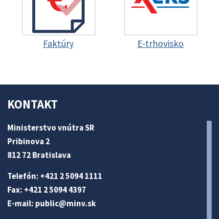
Faktúry
E-trhovisko
KONTAKT
Ministerstvo vnútra SR
Pribinova 2
812 72 Bratislava
Telefón: +421 2 5094 1111
Fax: +421 2 5094 4397
E-mail:
public@minv
.sk