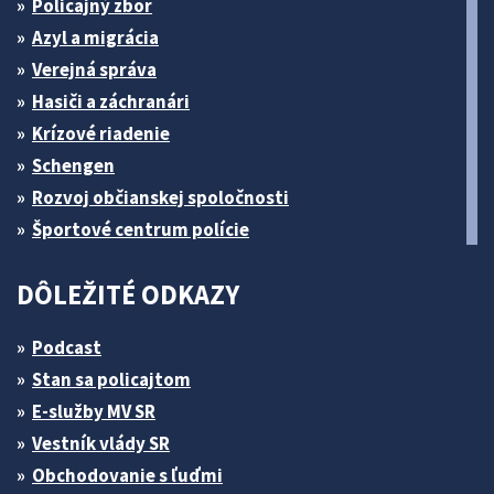
Policajný zbor
Azyl a migrácia
Verejná správa
Hasiči a záchranári
Krízové riadenie
Schengen
Rozvoj občianskej spoločnosti
Športové centrum polície
DÔLEŽITÉ ODKAZY
Podcast
Stan sa policajtom
E-služby MV SR
Vestník vlády SR
Obchodovanie s ľuďmi