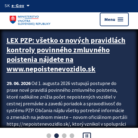
Preskocit na hlavný obsah
arrow_drop_down
SK
e-Gov
menu
Menu
Zastavit automatický posun upútavok
LEX PZP: všetko o nových pravidlách
kontroly povinného zmluvného
poistenia nájdete na
www.nepoistenevozidlo.sk
29. 06. 2026
Od 1. augusta 2026 vstupujú postupne do
praxe nové pravidlá povinného zmluvného poistenia,
ktoré radikálne znížia počet nepoistených vozidiel v
cestnej premávke a zavedú poriadok a spravodlivosť do
systému PZP. Občania nájdu všetky potrebné informácie
o zmenách na jednom mieste – novom oficiálnom portáli
https://nepoistenevozidlo.sk/, ktorý vznikol v spolupráci
Slovenskej kancelárie poisťovateľov (SKP), Slovenskej
pause_presentation
asociácie poisťovní (SLASPO) a Ministerstva vnútra SR.