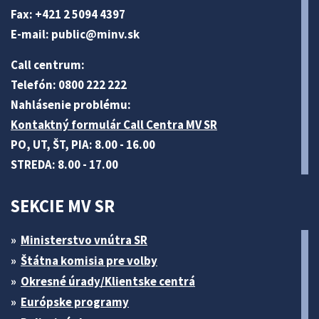
Fax: +421 2 5094 4397
E-mail:
public@minv
.sk
Call centrum:
Telefón: 0800 222 222
Nahlásenie problému:
Kontaktný formulár Call Centra MV SR
PO, UT, ŠT, PIA: 8.00 - 16.00
STREDA: 8.00 - 17.00
SEKCIE MV SR
Ministerstvo vnútra SR
Štátna komisia pre volby
Okresné úrady/Klientske centrá
Európske programy