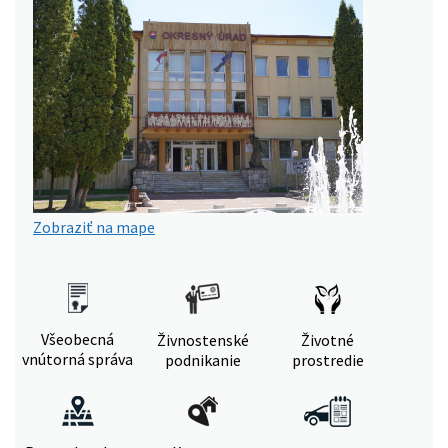
Zobraziť na mape
Všeobecná
Živnostenské
Životné
vnútorná správa
podnikanie
prostredie