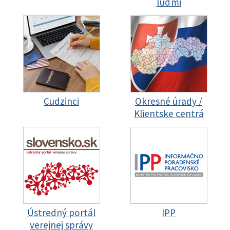
ľuďmi
Cudzinci
Okresné úrady /
Klientske centrá
Ústredný portál
IPP
verejnej správy