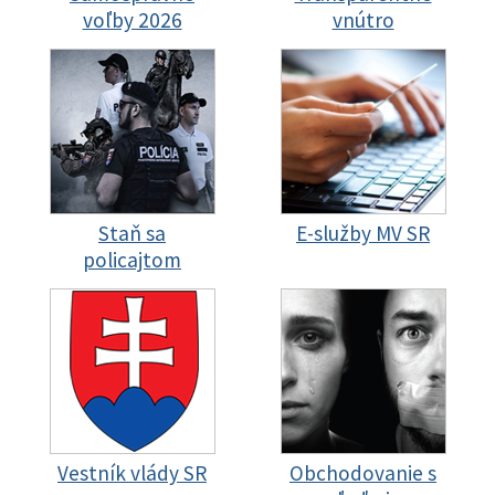
voľby 2026
vnútro
Staň sa
E-služby MV SR
policajtom
Vestník vlády SR
Obchodovanie s