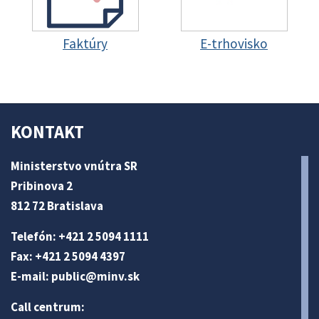
Faktúry
E-trhovisko
KONTAKT
Ministerstvo vnútra SR
Pribinova 2
812 72 Bratislava
Telefón: +421 2 5094 1111
Fax: +421 2 5094 4397
E-mail:
public@minv
.sk
Call centrum: