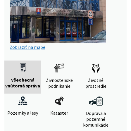
Zobraziť na mape
Všeobecná
Živnostenské
Životné
vnútorná správa
podnikanie
prostredie
Pozemky a lesy
Kataster
Doprava a
pozemné
komunikácie