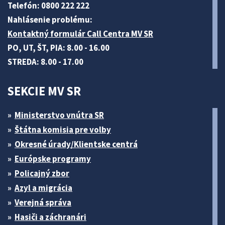
Telefón: 0800 222 222
Nahlásenie problému:
Kontaktný formulár Call Centra MV SR
PO, UT, ŠT, PIA: 8.00 - 16.00
STREDA: 8.00 - 17.00
SEKCIE MV SR
Ministerstvo vnútra SR
Štátna komisia pre volby
Okresné úrady/Klientske centrá
Európske programy
Policajný zbor
Azyl a migrácia
Verejná správa
Hasiči a záchranári