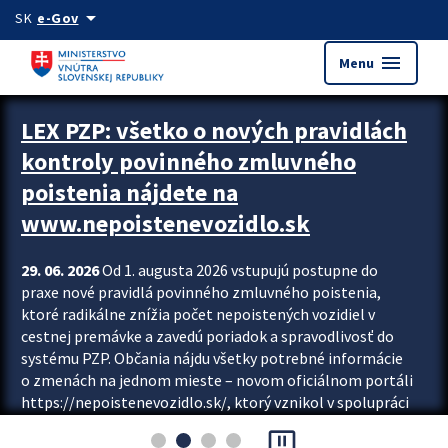
Preskocit na hlavný obsah
arrow_drop_down
SK
e-Gov
menu
Menu
Zastavit automatický posun upútavok
LEX PZP: všetko o nových pravidlách
kontroly povinného zmluvného
poistenia nájdete na
www.nepoistenevozidlo.sk
29. 06. 2026
Od 1. augusta 2026 vstupujú postupne do
praxe nové pravidlá povinného zmluvného poistenia,
ktoré radikálne znížia počet nepoistených vozidiel v
cestnej premávke a zavedú poriadok a spravodlivosť do
systému PZP. Občania nájdu všetky potrebné informácie
o zmenách na jednom mieste – novom oficiálnom portáli
https://nepoistenevozidlo.sk/, ktorý vznikol v spolupráci
Slovenskej kancelárie poisťovateľov (SKP), Slovenskej
pause_presentation
asociácie poisťovní (SLASPO) a Ministerstva vnútra SR.