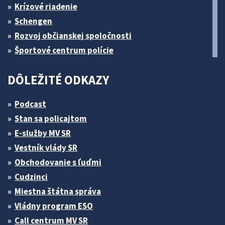
Krízové riadenie
Schengen
Rozvoj občianskej spoločnosti
Športové centrum polície
DÔLEŽITÉ ODKAZY
Podcast
Stan sa policajtom
E-služby MV SR
Vestník vlády SR
Obchodovanie s ľuďmi
Cudzinci
Miestna štátna správa
Vládny program ESO
Call centrum MV SR