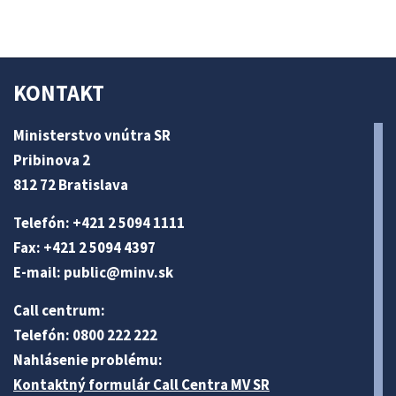
KONTAKT
Ministerstvo vnútra SR
Pribinova 2
812 72 Bratislava
Telefón: +421 2 5094 1111
Fax: +421 2 5094 4397
E-mail:
public@minv
.sk
Call centrum:
Telefón: 0800 222 222
Nahlásenie problému:
Kontaktný formulár Call Centra MV SR