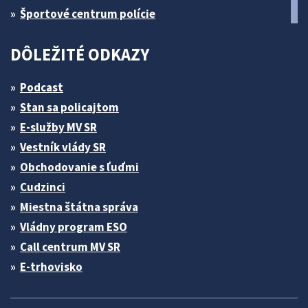
Športové centrum polície
DÔLEŽITÉ ODKAZY
Podcast
Stan sa policajtom
E-služby MV SR
Vestník vlády SR
Obchodovanie s ľuďmi
Cudzinci
Miestna štátna správa
Vládny program ESO
Call centrum MV SR
E-trhovisko