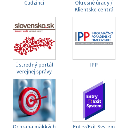
Cudzinci
Okresné úrady /
Klientske centrá
Ústredný portál
IPP
verejnej správy
Ochrana mäkkých
Entry/Exit System