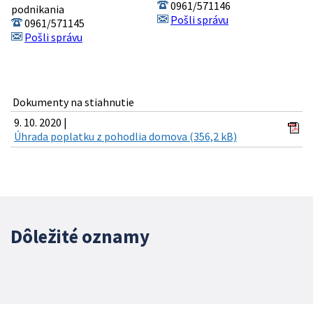
0961/571146
podnikania
Pošli správu
0961/571145
Pošli správu
Dokumenty na stiahnutie
9. 10. 2020 |
Úhrada poplatku z pohodlia domova (356,2 kB)
Dôležité oznamy