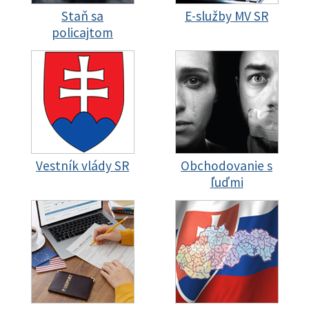
Staň sa
E-služby MV SR
policajtom
Vestník vlády SR
Obchodovanie s
ľuďmi