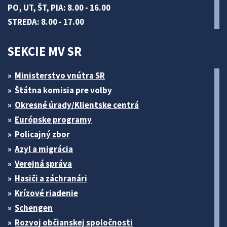
PO, UT, ŠT, PIA: 8.00 - 16.00
STREDA: 8.00 - 17.00
SEKCIE MV SR
Ministerstvo vnútra SR
Štátna komisia pre volby
Okresné úrady/Klientske centrá
Európske programy
Policajný zbor
Azyl a migrácia
Verejná správa
Hasiči a záchranári
Krízové riadenie
Schengen
Rozvoj občianskej spoločnosti