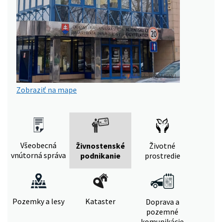
Zobraziť na mape
Všeobecná
Živnostenské
Životné
vnútorná správa
podnikanie
prostredie
Pozemky a lesy
Kataster
Doprava a
pozemné
komunikácie