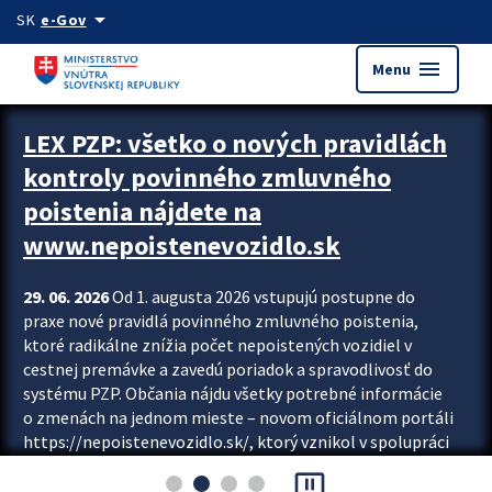
Preskocit na hlavný obsah
arrow_drop_down
SK
e-Gov
menu
Menu
Zastavit automatický posun upútavok
LEX PZP: všetko o nových pravidlách
kontroly povinného zmluvného
poistenia nájdete na
www.nepoistenevozidlo.sk
29. 06. 2026
Od 1. augusta 2026 vstupujú postupne do
praxe nové pravidlá povinného zmluvného poistenia,
ktoré radikálne znížia počet nepoistených vozidiel v
cestnej premávke a zavedú poriadok a spravodlivosť do
systému PZP. Občania nájdu všetky potrebné informácie
o zmenách na jednom mieste – novom oficiálnom portáli
https://nepoistenevozidlo.sk/, ktorý vznikol v spolupráci
Slovenskej kancelárie poisťovateľov (SKP), Slovenskej
pause_presentation
asociácie poisťovní (SLASPO) a Ministerstva vnútra SR.