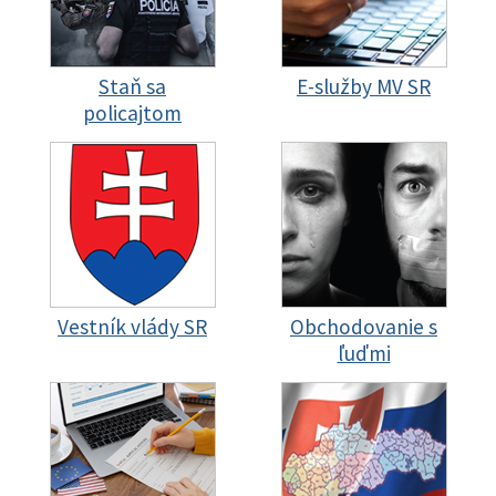
Staň sa
E-služby MV SR
policajtom
Vestník vlády SR
Obchodovanie s
ľuďmi