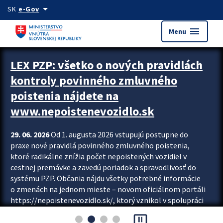
Preskocit na hlavný obsah
arrow_drop_down
SK
e-Gov
menu
Menu
Zastavit automatický posun upútavok
LEX PZP: všetko o nových pravidlách
kontroly povinného zmluvného
poistenia nájdete na
www.nepoistenevozidlo.sk
29. 06. 2026
Od 1. augusta 2026 vstupujú postupne do
praxe nové pravidlá povinného zmluvného poistenia,
ktoré radikálne znížia počet nepoistených vozidiel v
cestnej premávke a zavedú poriadok a spravodlivosť do
systému PZP. Občania nájdu všetky potrebné informácie
o zmenách na jednom mieste – novom oficiálnom portáli
https://nepoistenevozidlo.sk/, ktorý vznikol v spolupráci
Slovenskej kancelárie poisťovateľov (SKP), Slovenskej
pause_presentation
asociácie poisťovní (SLASPO) a Ministerstva vnútra SR.