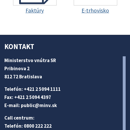
Faktúry
E-trhovisko
KONTAKT
Ministerstvo vnútra SR
Pribinova 2
812 72 Bratislava
Telefón: +421 2 5094 1111
Fax: +421 2 5094 4397
E-mail:
public@minv
.sk
Call centrum:
Telefón: 0800 222 222