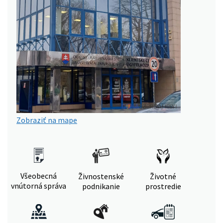
Zobraziť na mape
Všeobecná
Živnostenské
Životné
vnútorná správa
podnikanie
prostredie