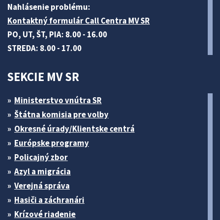
Nahlásenie problému:
Kontaktný formulár Call Centra MV SR
PO, UT, ŠT, PIA: 8.00 - 16.00
STREDA: 8.00 - 17.00
SEKCIE MV SR
Ministerstvo vnútra SR
Štátna komisia pre volby
Okresné úrady/Klientske centrá
Európske programy
Policajný zbor
Azyl a migrácia
Verejná správa
Hasiči a záchranári
Krízové riadenie