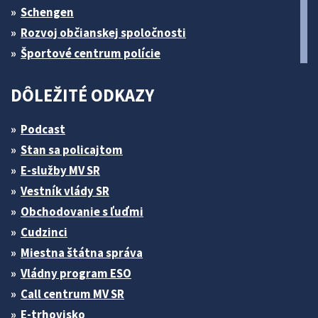
Schengen
Rozvoj občianskej spoločnosti
Športové centrum polície
DÔLEŽITÉ ODKAZY
Podcast
Stan sa policajtom
E-služby MV SR
Vestník vlády SR
Obchodovanie s ľuďmi
Cudzinci
Miestna štátna správa
Vládny program ESO
Call centrum MV SR
E-trhovisko