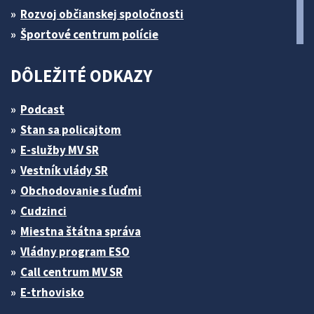
Rozvoj občianskej spoločnosti
Športové centrum polície
DÔLEŽITÉ ODKAZY
Podcast
Stan sa policajtom
E-služby MV SR
Vestník vlády SR
Obchodovanie s ľuďmi
Cudzinci
Miestna štátna správa
Vládny program ESO
Call centrum MV SR
E-trhovisko