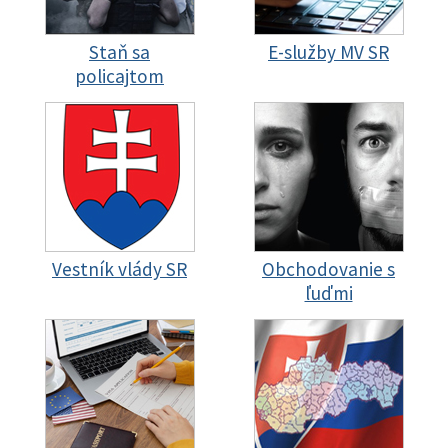
Staň sa
E-služby MV SR
policajtom
Vestník vlády SR
Obchodovanie s
ľuďmi