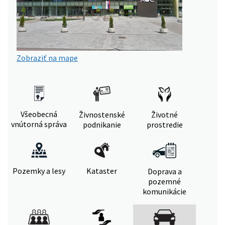
Zobraziť na mape
Všeobecná
Živnostenské
Životné
vnútorná správa
podnikanie
prostredie
Pozemky a lesy
Kataster
Doprava a
pozemné
komunikácie