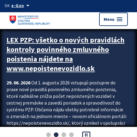
Preskocit na hlavný obsah
arrow_drop_down
SK
e-Gov
menu
Menu
Zastavit automatický posun upútavok
LEX PZP: všetko o nových pravidlách
kontroly povinného zmluvného
poistenia nájdete na
www.nepoistenevozidlo.sk
29. 06. 2026
Od 1. augusta 2026 vstupujú postupne do
praxe nové pravidlá povinného zmluvného poistenia,
ktoré radikálne znížia počet nepoistených vozidiel v
cestnej premávke a zavedú poriadok a spravodlivosť do
systému PZP. Občania nájdu všetky potrebné informácie
o zmenách na jednom mieste – novom oficiálnom portáli
https://nepoistenevozidlo.sk/, ktorý vznikol v spolupráci
Slovenskej kancelárie poisťovateľov (SKP), Slovenskej
pause_presentation
asociácie poisťovní (SLASPO) a Ministerstva vnútra SR.