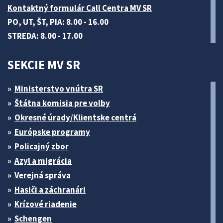
Kontaktný formulár Call Centra MV SR
PO, UT, ŠT, PIA: 8.00 - 16.00
STREDA: 8.00 - 17.00
SEKCIE MV SR
Ministerstvo vnútra SR
Štátna komisia pre volby
Okresné úrady/Klientske centrá
Európske programy
Policajný zbor
Azyl a migrácia
Verejná správa
Hasiči a záchranári
Krízové riadenie
Schengen