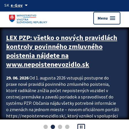
Preskocit na hlavný obsah
arrow_drop_down
SK
e-Gov
menu
Menu
Zastavit automatický posun upútavok
LEX PZP: všetko o nových pravidlách
kontroly povinného zmluvného
poistenia nájdete na
www.nepoistenevozidlo.sk
29. 06. 2026
Od 1. augusta 2026 vstupujú postupne do
praxe nové pravidlá povinného zmluvného poistenia,
ktoré radikálne znížia počet nepoistených vozidiel v
cestnej premávke a zavedú poriadok a spravodlivosť do
systému PZP. Občania nájdu všetky potrebné informácie
o zmenách na jednom mieste – novom oficiálnom portáli
https://nepoistenevozidlo.sk/, ktorý vznikol v spolupráci
Slovenskej kancelárie poisťovateľov (SKP), Slovenskej
pause_presentation
asociácie poisťovní (SLASPO) a Ministerstva vnútra SR.