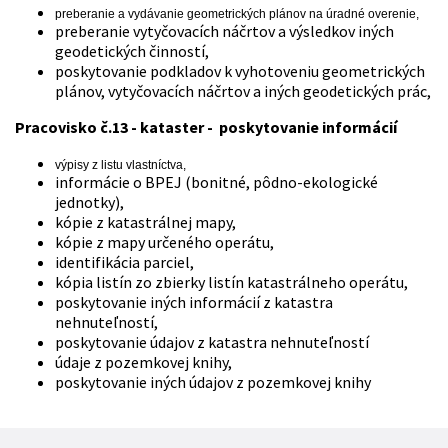
preberanie a vydávanie geometrických plánov na úradné overenie,
preberanie vytyčovacích náčrtov a výsledkov iných
geodetických činností,
poskytovanie podkladov k vyhotoveniu geometrických
plánov, vytyčovacích náčrtov a iných geodetických prác,
Pracovisko č.13 - kataster - poskytovanie informácií
výpisy z listu vlastníctva,
informácie o BPEJ (bonitné, pôdno-ekologické
jednotky),
kópie z katastrálnej mapy,
kópie z mapy určeného operátu,
identifikácia parciel,
kópia listín zo zbierky listín katastrálneho operátu,
poskytovanie iných informácií z katastra
nehnuteľností,
poskytovanie údajov z katastra nehnuteľností
údaje z pozemkovej knihy,
poskytovanie iných údajov z pozemkovej knihy