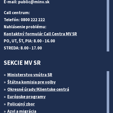
E-mail:
public@minv
.sk
Call centrum:
Telefón: 0800 222 222
Nahlásenie problému:
Kontaktný formulár Call Centra MV SR
PO, UT, ŠT, PIA: 8.00 - 16.00
STREDA: 8.00 - 17.00
SEKCIE MV SR
Ministerstvo vnútra SR
Štátna komisia pre volby
Okresné úrady/Klientske centrá
Európske programy
Policajný zbor
Azyl a migrácia