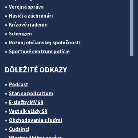
Verejná správa
Hasiči a záchranári
Krízové riadenie
Schengen
Rozvoj občianskej spoločnosti
Športové centrum polície
DÔLEŽITÉ ODKAZY
Podcast
Stan sa policajtom
E-služby MV SR
Vestník vlády SR
Obchodovanie s ľuďmi
Cudzinci