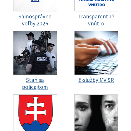
Samosprávne
Transparentné
voľby 2026
vnútro
Staň sa
E-služby MV SR
policajtom