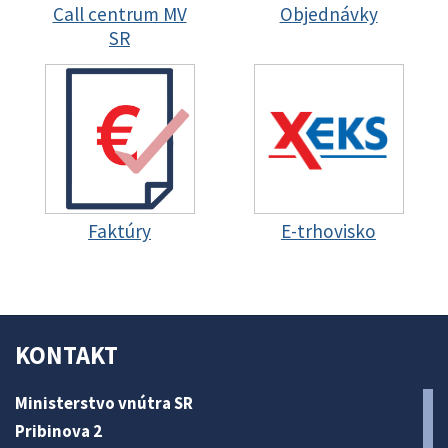
Call centrum MV
Objednávky
SR
Faktúry
E-trhovisko
KONTAKT
Ministerstvo vnútra SR
Pribinova 2