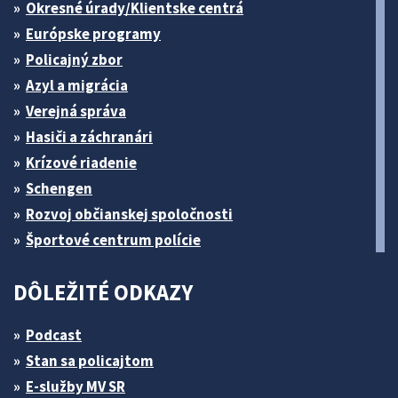
Okresné úrady/Klientske centrá
Európske programy
Policajný zbor
Azyl a migrácia
Verejná správa
Hasiči a záchranári
Krízové riadenie
Schengen
Rozvoj občianskej spoločnosti
Športové centrum polície
DÔLEŽITÉ ODKAZY
Podcast
Stan sa policajtom
E-služby MV SR