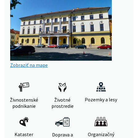
Zobraziť na mape
Pozemky a lesy
Živnostenské
Životné
podnikanie
prostredie
Kataster
Organizačný
Doprava a