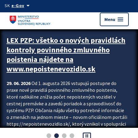
Preskocit na hlavný obsah
arrow_drop_down
SK
e-Gov
menu
Menu
Zastavit automatický posun upútavok
LEX PZP: všetko o nových pravidlách
kontroly povinného zmluvného
poistenia nájdete na
www.nepoistenevozidlo.sk
29. 06. 2026
Od 1. augusta 2026 vstupujú postupne do
praxe nové pravidlá povinného zmluvného poistenia,
ktoré radikálne znížia počet nepoistených vozidiel v
cestnej premávke a zavedú poriadok a spravodlivosť do
systému PZP. Občania nájdu všetky potrebné informácie
o zmenách na jednom mieste – novom oficiálnom portáli
https://nepoistenevozidlo.sk/, ktorý vznikol v spolupráci
Slovenskej kancelárie poisťovateľov (SKP), Slovenskej
pause_presentation
asociácie poisťovní (SLASPO) a Ministerstva vnútra SR.