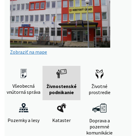
Zobraziť na mape
Všeobecná
Živnostenské
Životné
vnútorná správa
podnikanie
prostredie
Pozemky a lesy
Kataster
Doprava a
pozemné
komunikácie