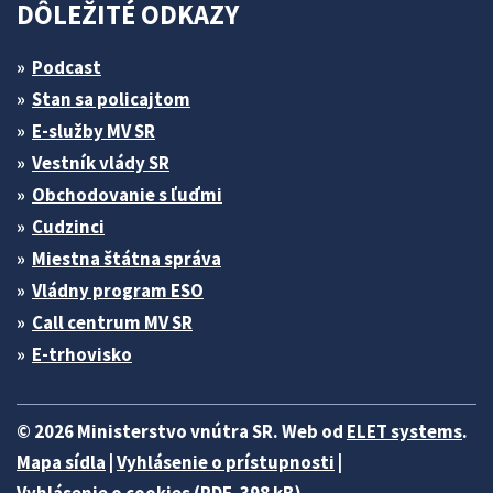
DÔLEŽITÉ ODKAZY
Podcast
Stan sa policajtom
E-služby MV SR
Vestník vlády SR
Obchodovanie s ľuďmi
Cudzinci
Miestna štátna správa
Vládny program ESO
Call centrum MV SR
E-trhovisko
© 2026 Ministerstvo vnútra SR. Web od
ELET systems
.
Mapa sídla
|
Vyhlásenie o prístupnosti
|