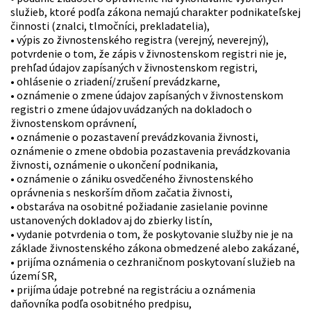
služieb, ktoré podľa zákona nemajú charakter podnikateľskej
činnosti (znalci, tlmočníci, prekladatelia),
• výpis zo živnostenského registra (verejný, neverejný),
potvrdenie o tom, že zápis v živnostenskom registri nie je,
prehľad údajov zapísaných v živnostenskom registri,
• ohlásenie o zriadení/zrušení prevádzkarne,
• oznámenie o zmene údajov zapísaných v živnostenskom
registri o zmene údajov uvádzaných na dokladoch o
živnostenskom oprávnení,
• oznámenie o pozastavení prevádzkovania živnosti,
oznámenie o zmene obdobia pozastavenia prevádzkovania
živnosti, oznámenie o ukončení podnikania,
• oznámenie o zániku osvedčeného živnostenského
oprávnenia s neskorším dňom začatia živnosti,
• obstaráva na osobitné požiadanie zasielanie povinne
ustanovených dokladov aj do zbierky listín,
• vydanie potvrdenia o tom, že poskytovanie služby nie je na
základe živnostenského zákona obmedzené alebo zakázané,
• prijíma oznámenia o cezhraničnom poskytovaní služieb na
území SR,
• prijíma údaje potrebné na registráciu a oznámenia
daňovníka podľa osobitného predpisu,