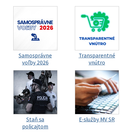
Samosprávne
Transparentné
voľby 2026
vnútro
Staň sa
E-služby MV SR
policajtom