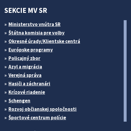
SEKCIE MV SR
Ministerstvo vnútra SR
Štátna komisia pre volby
Okresné úrady/Klientske centrá
Európske programy
Policajný zbor
Azyl a migrácia
Verejná správa
Hasiči a záchranári
Krízové riadenie
Schengen
Rozvoj občianskej spoločnosti
Športové centrum polície