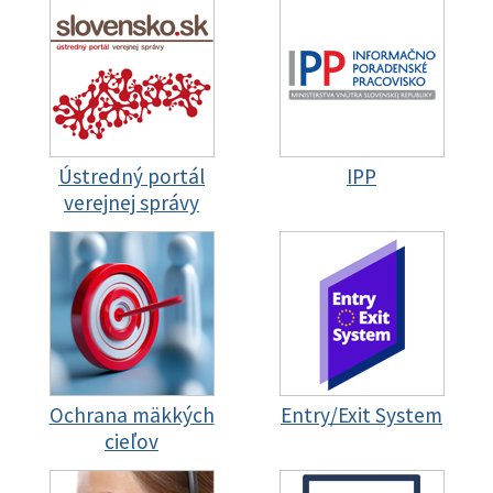
Ústredný portál
IPP
verejnej správy
Ochrana mäkkých
Entry/Exit System
cieľov