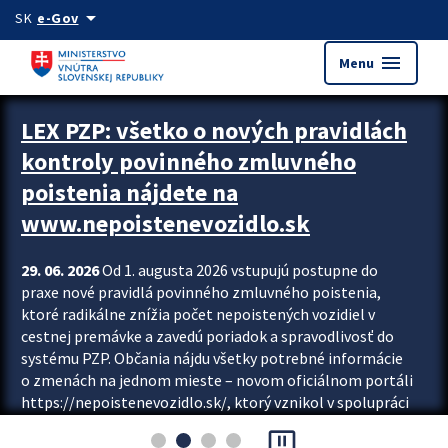
Preskocit na hlavný obsah
arrow_drop_down
SK
e-Gov
menu
Menu
Zastavit automatický posun upútavok
LEX PZP: všetko o nových pravidlách
kontroly povinného zmluvného
poistenia nájdete na
www.nepoistenevozidlo.sk
29. 06. 2026
Od 1. augusta 2026 vstupujú postupne do
praxe nové pravidlá povinného zmluvného poistenia,
ktoré radikálne znížia počet nepoistených vozidiel v
cestnej premávke a zavedú poriadok a spravodlivosť do
systému PZP. Občania nájdu všetky potrebné informácie
o zmenách na jednom mieste – novom oficiálnom portáli
https://nepoistenevozidlo.sk/, ktorý vznikol v spolupráci
Slovenskej kancelárie poisťovateľov (SKP), Slovenskej
pause_presentation
asociácie poisťovní (SLASPO) a Ministerstva vnútra SR.