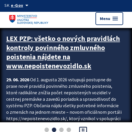
Preskocit na hlavný obsah
arrow_drop_down
SK
e-Gov
menu
Menu
Zastavit automatický posun upútavok
LEX PZP: všetko o nových pravidlách
kontroly povinného zmluvného
poistenia nájdete na
www.nepoistenevozidlo.sk
29. 06. 2026
Od 1. augusta 2026 vstupujú postupne do
praxe nové pravidlá povinného zmluvného poistenia,
ktoré radikálne znížia počet nepoistených vozidiel v
cestnej premávke a zavedú poriadok a spravodlivosť do
systému PZP. Občania nájdu všetky potrebné informácie
o zmenách na jednom mieste – novom oficiálnom portáli
https://nepoistenevozidlo.sk/, ktorý vznikol v spolupráci
Slovenskej kancelárie poisťovateľov (SKP), Slovenskej
pause_presentation
asociácie poisťovní (SLASPO) a Ministerstva vnútra SR.