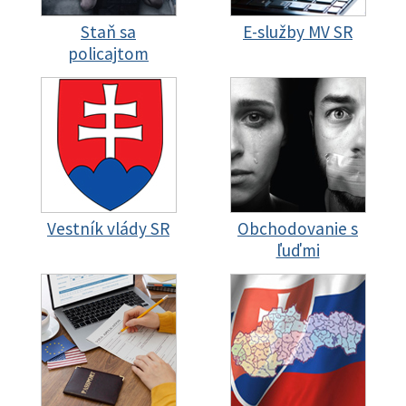
Staň sa
E-služby MV SR
policajtom
Vestník vlády SR
Obchodovanie s
ľuďmi