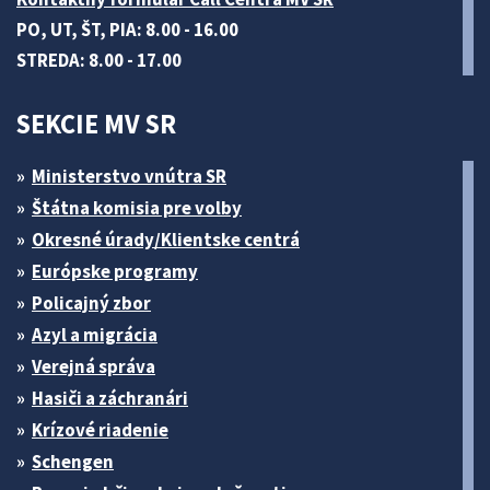
PO, UT, ŠT, PIA: 8.00 - 16.00
STREDA: 8.00 - 17.00
SEKCIE MV SR
Ministerstvo vnútra SR
Štátna komisia pre volby
Okresné úrady/Klientske centrá
Európske programy
Policajný zbor
Azyl a migrácia
Verejná správa
Hasiči a záchranári
Krízové riadenie
Schengen