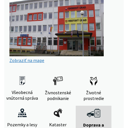
Zobraziť na mape
Všeobecná
Živnostenské
Životné
vnútorná správa
podnikanie
prostredie
Pozemky a lesy
Kataster
Doprava a