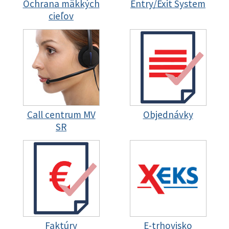
Ochrana mäkkých
Entry/Exit System
cieľov
Call centrum MV
Objednávky
SR
Faktúry
E-trhovisko