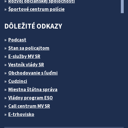
Rozvoj občianskej spoločnosti
Športové centrum polície
DÔLEŽITÉ ODKAZY
Podcast
Stan sa policajtom
E-služby MV SR
Vestník vlády SR
Obchodovanie s ľuďmi
Cudzinci
Miestna štátna správa
Vládny program ESO
Call centrum MV SR
E-trhovisko