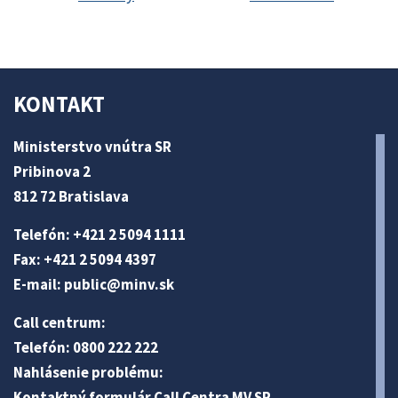
KONTAKT
Ministerstvo vnútra SR
Pribinova 2
812 72 Bratislava
Telefón: +421 2 5094 1111
Fax: +421 2 5094 4397
E-mail:
public@minv
.sk
Call centrum:
Telefón: 0800 222 222
Nahlásenie problému:
Kontaktný formulár Call Centra MV SR