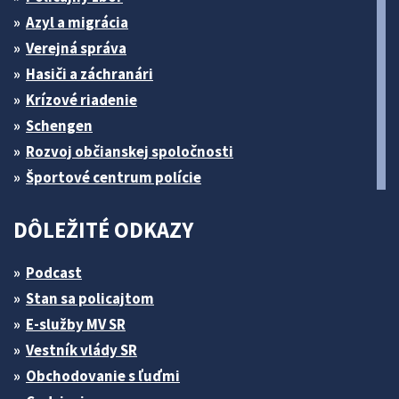
Azyl a migrácia
Verejná správa
Hasiči a záchranári
Krízové riadenie
Schengen
Rozvoj občianskej spoločnosti
Športové centrum polície
DÔLEŽITÉ ODKAZY
Podcast
Stan sa policajtom
E-služby MV SR
Vestník vlády SR
Obchodovanie s ľuďmi