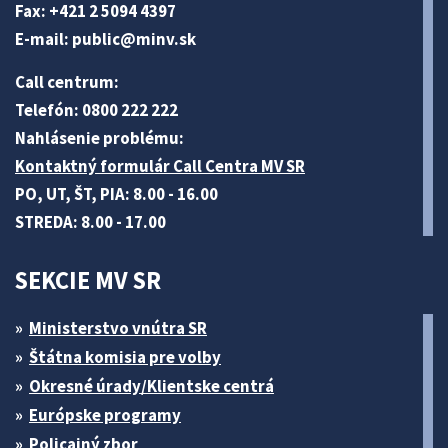
Fax: +421 2 5094 4397
E-mail:
public@minv
.sk
Call centrum:
Telefón: 0800 222 222
Nahlásenie problému:
Kontaktný formulár Call Centra MV SR
PO, UT, ŠT, PIA: 8.00 - 16.00
STREDA: 8.00 - 17.00
SEKCIE MV SR
Ministerstvo vnútra SR
Štátna komisia pre volby
Okresné úrady/Klientske centrá
Európske programy
Policajný zbor