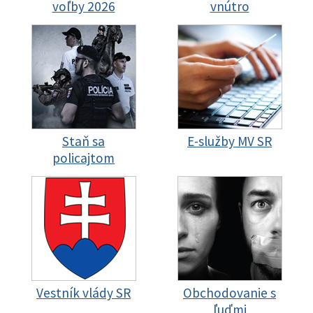
voľby 2026
vnútro
Staň sa
E-služby MV SR
policajtom
Vestník vlády SR
Obchodovanie s
ľuďmi