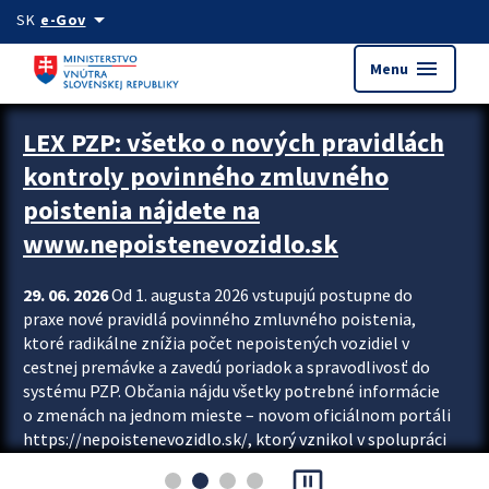
Preskocit na hlavný obsah
arrow_drop_down
SK
e-Gov
menu
Menu
Zastavit automatický posun upútavok
LEX PZP: všetko o nových pravidlách
kontroly povinného zmluvného
poistenia nájdete na
www.nepoistenevozidlo.sk
29. 06. 2026
Od 1. augusta 2026 vstupujú postupne do
praxe nové pravidlá povinného zmluvného poistenia,
ktoré radikálne znížia počet nepoistených vozidiel v
cestnej premávke a zavedú poriadok a spravodlivosť do
systému PZP. Občania nájdu všetky potrebné informácie
o zmenách na jednom mieste – novom oficiálnom portáli
https://nepoistenevozidlo.sk/, ktorý vznikol v spolupráci
Slovenskej kancelárie poisťovateľov (SKP), Slovenskej
pause_presentation
asociácie poisťovní (SLASPO) a Ministerstva vnútra SR.