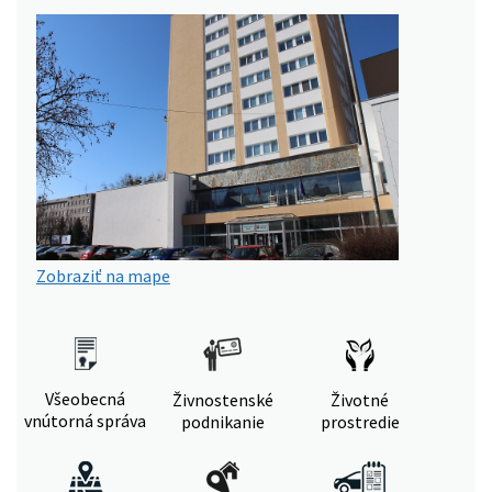
Zobraziť na mape
Všeobecná
Živnostenské
Životné
vnútorná správa
podnikanie
prostredie