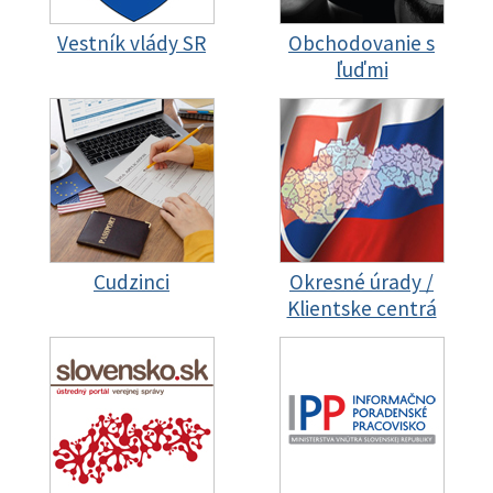
Vestník vlády SR
Obchodovanie s
ľuďmi
Cudzinci
Okresné úrady /
Klientske centrá