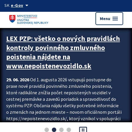
Preskocit na hlavný obsah
arrow_drop_down
SK
e-Gov
menu
Menu
Zastavit automatický posun upútavok
LEX PZP: všetko o nových pravidlách
kontroly povinného zmluvného
poistenia nájdete na
www.nepoistenevozidlo.sk
29. 06. 2026
Od 1. augusta 2026 vstupujú postupne do
praxe nové pravidlá povinného zmluvného poistenia,
ktoré radikálne znížia počet nepoistených vozidiel v
cestnej premávke a zavedú poriadok a spravodlivosť do
systému PZP. Občania nájdu všetky potrebné informácie
o zmenách na jednom mieste – novom oficiálnom portáli
https://nepoistenevozidlo.sk/, ktorý vznikol v spolupráci
Slovenskej kancelárie poisťovateľov (SKP), Slovenskej
pause_presentation
asociácie poisťovní (SLASPO) a Ministerstva vnútra SR.