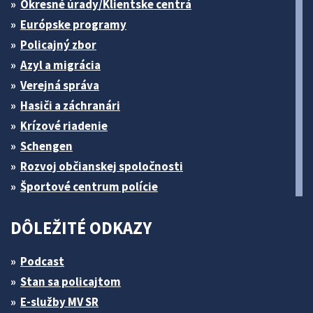
Okresné úrady/Klientske centrá
Európske programy
Policajný zbor
Azyl a migrácia
Verejná správa
Hasiči a záchranári
Krízové riadenie
Schengen
Rozvoj občianskej spoločnosti
Športové centrum polície
DÔLEŽITÉ ODKAZY
Podcast
Stan sa policajtom
E-služby MV SR