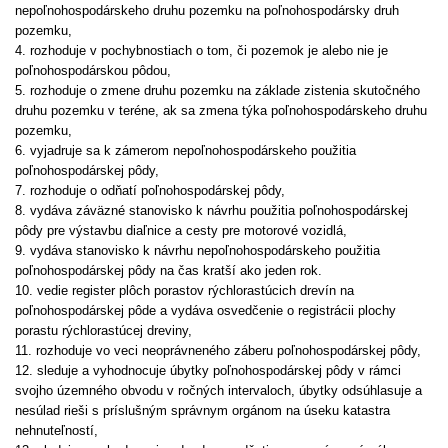
nepoľnohospodárskeho druhu pozemku na poľnohospodársky druh
pozemku,
4. rozhoduje v pochybnostiach o tom, či pozemok je alebo nie je
poľnohospodárskou pôdou,
5. rozhoduje o zmene druhu pozemku na základe zistenia skutočného
druhu pozemku v teréne, ak sa zmena týka poľnohospodárskeho druhu
pozemku,
6. vyjadruje sa k zámerom nepoľnohospodárskeho použitia
poľnohospodárskej pôdy,
7. rozhoduje o odňatí poľnohospodárskej pôdy,
8. vydáva záväzné stanovisko k návrhu použitia poľnohospodárskej
pôdy pre výstavbu diaľnice a cesty pre motorové vozidlá,
9. vydáva stanovisko k návrhu nepoľnohospodárskeho použitia
poľnohospodárskej pôdy na čas kratší ako jeden rok.
10. vedie register plôch porastov rýchlorastúcich drevín na
poľnohospodárskej pôde a vydáva osvedčenie o registrácii plochy
porastu rýchlorastúcej dreviny,
11. rozhoduje vo veci neoprávneného záberu poľnohospodárskej pôdy,
12. sleduje a vyhodnocuje úbytky poľnohospodárskej pôdy v rámci
svojho územného obvodu v ročných intervaloch, úbytky odsúhlasuje a
nesúlad rieši s príslušným správnym orgánom na úseku katastra
nehnuteľností,