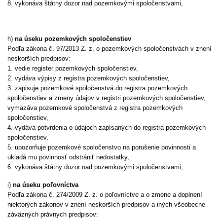
8. vykonáva štátny dozor nad pozemkovými spoločenstvami,
h)
na úseku pozemkových spoločenstiev
Podľa zákona č. 97/2013 Z. z. o pozemkových spoločenstvách v znení
neskorších predpisov:
1. vedie register pozemkových spoločenstiev,
2. vydáva výpisy z registra pozemkových spoločenstiev,
3. zapisuje pozemkové spoločenstvá do registra pozemkových
spoločenstiev a zmeny údajov v registri pozemkových spoločenstiev,
vymazáva pozemkové spoločenstvá z registra pozemkových
spoločenstiev,
4. vydáva potvrdenia o údajoch zapísaných do registra pozemkových
spoločenstiev,
5. upozorňuje pozemkové spoločenstvo na porušenie povinnosti a
ukladá mu povinnosť odstrániť nedostatky,
6. vykonáva štátny dozor nad pozemkovými spoločenstvami,
i)
na úseku poľovníctva
Podľa zákona č. 274/2009 Z. z. o poľovníctve a o zmene a doplnení
niektorých zákonov v znení neskorších predpisov a iných všeobecne
záväzných právnych predpisov: