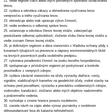
21. vedie register ciach alebo iných povolených spôsobov označovania
dreva,
22. vydáva a odvoláva zákazy a obmedzenia využívania lesov
verejnosťou a iného využívania lesov,
23. obmedzuje alebo inak upravuje výkon činností,
24. vedie evidenciu o odbornej správe lesov,
25. ustanovuje a odvoláva členov lesnej stráže, zabezpečuje
preskúšanie odbornej spôsobilosti, zloženie sľubu člena lesnej stráže a
vedie zoznam členov lesnej stráže,
26. je dotknutým orgánom a dáva stanovisko z hľadiska ochrany pôdy v
konaniach týkajúcich sa prevencie a nápravy environmentálnych škôd
na lesných pozemkoch podľa osobitného predpisu,
27. vykonáva poradenskú činnosť na úseku lesného hospodárstva,
28. spolupracuje s príslušnými orgánmi pri poskytovaní a kontrole
prostriedkov z verejných zdrojov,
29. vydáva záväzné stanovisko na účely výstavby diaľnice, cesty,
signálov, stabilizačných kameňov na geodetické účely, vodné stavby na
ochranu pred povodňami, výstavbu a prevádzku vodárenských zdrojov,
vodovodov, kanalizácií, stožiarov alebo iných objektov nadzemného
a podzemného vedenia,
30. rozhoduje o zmene hranice porastu rozdelením,
31. zasiela návrh na zápis alebo výmaz poznámky o osobitnom
obhospodarovaní lesa do katastra nehnuteľností,