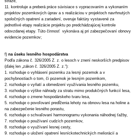
stráže,
11. kontroluje a preberá práce súvisiace s vypracovaním a vykonaním
projektov pozemkových úprav a s realizáciou v projektoch navrhnutých
spoločných opatrení a zariadení, overuje faktúry vystavené za
jednotlivé etapy realizácie projektu po predchádzajúcej kontrole
odovzdanej etapy. Túto činnosť vykonáva aj pri zabezpečovaní obnovy
evidencie pozemkov;
f)
na úseku lesného hospodárstva
Podľa zákona č. 326/2005 Z. z. o lesoch v znení neskorších predpisov
(ďalej len „zákon č. 326/2005 Z. z.“):
1. rozhoduje o vyhlásení pozemku za lesný pozemok a v
pochybnostiach o tom, či pozemok je lesným pozemkom,
2. rozhoduje o vyňatí a obmedzení využívania lesného pozemku,
3. rozhoduje o výške náhrady za stratu mimo produkčných funkcií lesa,
4. rozhoduje o zmene hospodárskeho tvaru lesa,
5. rozhoduje o povoľovaní predĺženia lehoty na obnovu lesa na holine a
na zabezpečenie lesného porastu,
6. rozhoduje o schvaľovaní harmonogramu vykonania náhodnej ťažby,
7. rozhoduje o používaní cudzích pozemkov,
8. rozhoduje o využívaní lesnej cesty,
9. rozhoduje o uložení opatrení lesníckotechnických meliorácií a