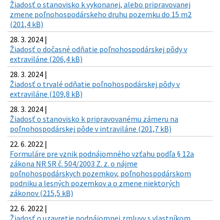
Žiadosť o stanovisko k vykonanej, alebo pripravovanej
zmene poľnohospodárskeho druhu pozemku do 15 m2
(201,4 kB)
28. 3. 2024 |
Žiadosť o dočasné odňatie poľnohospodárskej pôdy v
extraviláne (206,4 kB)
28. 3. 2024 |
Žiadosť o trvalé odňatie poľnohospodárskej pôdy v
extraviláne (109,8 kB)
28. 3. 2024 |
Žiadosť o stanovisko k pripravovanému zámeru na
poľnohospodárskej pôde v intraviláne (201,7 kB)
22. 6. 2022 |
Formuláre pre vznik podnájomného vzťahu podľa § 12a
zákona NR SR č. 504/2003 Z. z. o nájme
poľnohospodárskych pozemkov, poľnohospodárskom
podniku a lesných pozemkov a o zmene niektorých
zákonov (215,5 kB)
22. 6. 2022 |
Žiadosť o uzavretie podnájomnej zmluvy s vlastníkom