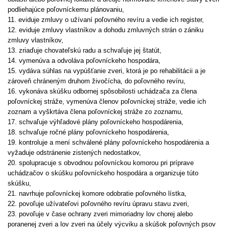
podliehajúce poľovníckemu plánovaniu,
11. eviduje zmluvy o užívaní poľovného revíru a vedie ich register,
12. eviduje zmluvy vlastníkov a dohodu zmluvných strán o zániku
zmluvy vlastníkov,
13. zriaďuje chovateľskú radu a schvaľuje jej štatút,
14. vymenúva a odvoláva poľovníckeho hospodára,
15. vydáva súhlas na vypúšťanie zveri, ktorá je po rehabilitácii a je
zároveň chráneným druhom živočícha, do poľovného revíru,
16. vykonáva skúšku odbornej spôsobilosti uchádzača za člena
poľovníckej stráže, vymenúva členov poľovníckej stráže, vedie ich
zoznam a vyškrtáva člena poľovníckej stráže zo zoznamu,
17. schvaľuje výhľadové plány poľovníckeho hospodárenia,
18. schvaľuje ročné plány poľovníckeho hospodárenia,
19. kontroluje a mení schválené plány poľovníckeho hospodárenia a
vyžaduje odstránenie zistených nedostatkov,
20. spolupracuje s obvodnou poľovníckou komorou pri príprave
uchádzačov o skúšku poľovníckeho hospodára a organizuje túto
skúšku,
21. navrhuje poľovníckej komore odobratie poľovného lístka,
22. povoľuje užívateľovi poľovného revíru úpravu stavu zveri,
23. povoľuje v čase ochrany zveri mimoriadny lov chorej alebo
poranenej zveri a lov zveri na účely výcviku a skúšok poľovných psov