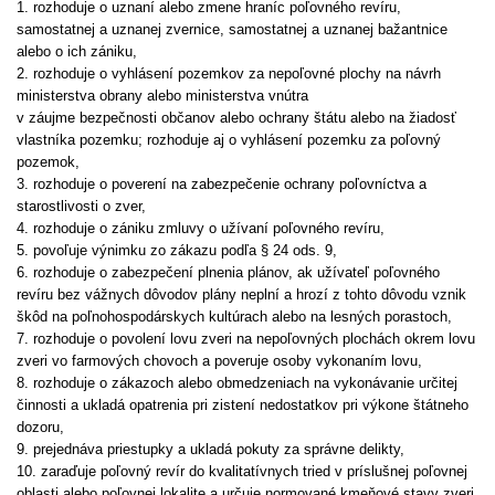
1. rozhoduje o uznaní alebo zmene hraníc poľovného revíru,
samostatnej a uznanej zvernice, samostatnej a uznanej bažantnice
alebo o ich zániku,
2. rozhoduje o vyhlásení pozemkov za nepoľovné plochy na návrh
ministerstva obrany alebo ministerstva vnútra
v záujme bezpečnosti občanov alebo ochrany štátu alebo na žiadosť
vlastníka pozemku; rozhoduje aj o vyhlásení pozemku za poľovný
pozemok,
3. rozhoduje o poverení na zabezpečenie ochrany poľovníctva a
starostlivosti o zver,
4. rozhoduje o zániku zmluvy o užívaní poľovného revíru,
5. povoľuje výnimku zo zákazu podľa § 24 ods. 9,
6. rozhoduje o zabezpečení plnenia plánov, ak užívateľ poľovného
revíru bez vážnych dôvodov plány neplní a hrozí z tohto dôvodu vznik
škôd na poľnohospodárskych kultúrach alebo na lesných porastoch,
7. rozhoduje o povolení lovu zveri na nepoľovných plochách okrem lovu
zveri vo farmových chovoch a poveruje osoby vykonaním lovu,
8. rozhoduje o zákazoch alebo obmedzeniach na vykonávanie určitej
činnosti a ukladá opatrenia pri zistení nedostatkov pri výkone štátneho
dozoru,
9. prejednáva priestupky a ukladá pokuty za správne delikty,
10. zaraďuje poľovný revír do kvalitatívnych tried v príslušnej poľovnej
oblasti alebo poľovnej lokalite a určuje normované kmeňové stavy zveri