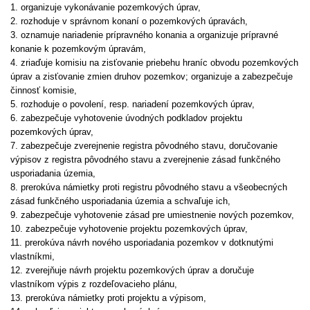
1. organizuje vykonávanie pozemkových úprav,
2. rozhoduje v správnom konaní o pozemkových úpravách,
3. oznamuje nariadenie prípravného konania a organizuje prípravné
konanie k pozemkovým úpravám,
4. zriaďuje komisiu na zisťovanie priebehu hraníc obvodu pozemkových
úprav a zisťovanie zmien druhov pozemkov; organizuje a zabezpečuje
činnosť komisie,
5. rozhoduje o povolení, resp. nariadení pozemkových úprav,
6. zabezpečuje vyhotovenie úvodných podkladov projektu
pozemkových úprav,
7. zabezpečuje zverejnenie registra pôvodného stavu, doručovanie
výpisov z registra pôvodného stavu a zverejnenie zásad funkčného
usporiadania územia,
8. prerokúva námietky proti registru pôvodného stavu a všeobecných
zásad funkčného usporiadania územia a schvaľuje ich,
9. zabezpečuje vyhotovenie zásad pre umiestnenie nových pozemkov,
10. zabezpečuje vyhotovenie projektu pozemkových úprav,
11. prerokúva návrh nového usporiadania pozemkov v dotknutými
vlastníkmi,
12. zverejňuje návrh projektu pozemkových úprav a doručuje
vlastníkom výpis z rozdeľovacieho plánu,
13. prerokúva námietky proti projektu a výpisom,