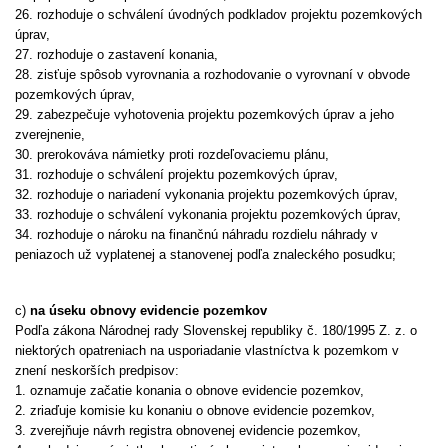
26. rozhoduje o schválení úvodných podkladov projektu pozemkových
úprav,
27. rozhoduje o zastavení konania,
28. zisťuje spôsob vyrovnania a rozhodovanie o vyrovnaní v obvode
pozemkových úprav,
29. zabezpečuje vyhotovenia projektu pozemkových úprav a jeho
zverejnenie,
30. prerokováva námietky proti rozdeľovaciemu plánu,
31. rozhoduje o schválení projektu pozemkových úprav,
32. rozhoduje o nariadení vykonania projektu pozemkových úprav,
33. rozhoduje o schválení vykonania projektu pozemkových úprav,
34. rozhoduje o nároku na finančnú náhradu rozdielu náhrady v
peniazoch už vyplatenej a stanovenej podľa znaleckého posudku;
c)
na úseku obnovy evidencie pozemkov
Podľa zákona Národnej rady Slovenskej republiky č. 180/1995 Z. z. o
niektorých opatreniach na usporiadanie vlastníctva k pozemkom v
znení neskorších predpisov:
1. oznamuje začatie konania o obnove evidencie pozemkov,
2. zriaďuje komisie ku konaniu o obnove evidencie pozemkov,
3. zverejňuje návrh registra obnovenej evidencie pozemkov,