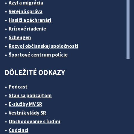
Azyl a migrácia
Verejná správa
Hasiči a záchranári
Krízové riadenie
Schengen
Rozvoj občianskej spoločnosti
Športové centrum polície
DÔLEŽITÉ ODKAZY
Podcast
Stan sa policajtom
E-služby MV SR
Vestník vlády SR
Obchodovanie s ľuďmi
Cudzinci