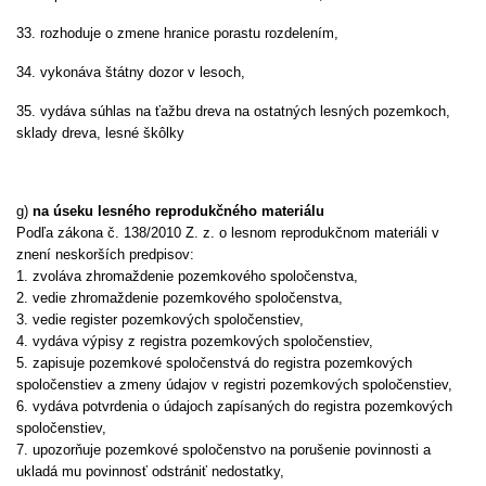
33. rozhoduje o zmene hranice porastu rozdelením,
34. vykonáva štátny dozor v lesoch,
35. vydáva súhlas na ťažbu dreva na ostatných lesných pozemkoch,
sklady dreva, lesné škôlky
g)
na úseku lesného reprodukčného materiálu
Podľa zákona č. 138/2010 Z. z. o lesnom reprodukčnom materiáli v
znení neskorších predpisov:
1. zvoláva zhromaždenie pozemkového spoločenstva,
2. vedie zhromaždenie pozemkového spoločenstva,
3. vedie register pozemkových spoločenstiev,
4. vydáva výpisy z registra pozemkových spoločenstiev,
5. zapisuje pozemkové spoločenstvá do registra pozemkových
spoločenstiev a zmeny údajov v registri pozemkových spoločenstiev,
6. vydáva potvrdenia o údajoch zapísaných do registra pozemkových
spoločenstiev,
7. upozorňuje pozemkové spoločenstvo na porušenie povinnosti a
ukladá mu povinnosť odstrániť nedostatky,