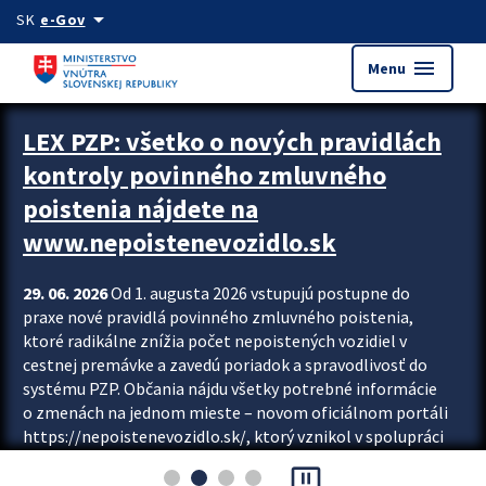
Preskocit na hlavný obsah
arrow_drop_down
SK
e-Gov
menu
Menu
Zastavit automatický posun upútavok
LEX PZP: všetko o nových pravidlách
kontroly povinného zmluvného
poistenia nájdete na
www.nepoistenevozidlo.sk
29. 06. 2026
Od 1. augusta 2026 vstupujú postupne do
praxe nové pravidlá povinného zmluvného poistenia,
ktoré radikálne znížia počet nepoistených vozidiel v
cestnej premávke a zavedú poriadok a spravodlivosť do
systému PZP. Občania nájdu všetky potrebné informácie
o zmenách na jednom mieste – novom oficiálnom portáli
https://nepoistenevozidlo.sk/, ktorý vznikol v spolupráci
Slovenskej kancelárie poisťovateľov (SKP), Slovenskej
pause_presentation
asociácie poisťovní (SLASPO) a Ministerstva vnútra SR.