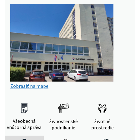
Zobraziť na mape
Všeobecná
Živnostenské
Životné
vnútorná správa
podnikanie
prostredie