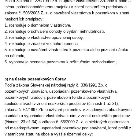
Podľa zákona č. 229/1991 Zb. o úprave vlastníckych vzťahov k pôde a
inému poľnohospodárskemu majetku v znení neskorších predpisov a
zákona č. 503/2003 Z. z. o navrátení vlastníctva k pozemkom v znení
neskorších predpisov:
1. rozhoduje o domnelom vlastníctve,
2. rozhoduje o schválení dohody o vydaní nehnuteľností,
3. rozhoduje o vlastníctve oprávnenej osoby,
4. rozhoduje o zriadení vecného bremena,
5. rozhoduje o navrátení vlastníctva k pozemku alebo priznaní nároku
na náhradu,
6. vyhotovuje ocenenia pozemkov k reštitučným rozhodnutiam;
b)
na úseku pozemkových úprav
Podľa zákona Slovenskej národnej rady č. 330/1991 Zb. o
pozemkových úpravách, usporiadaní pozemkového vlastníctva,
pozemkových úradoch, pozemkovom fonde a pozemkových
spoločenstvách v znení neskorších predpisov (činnosti 1 až 21),
zákona č. 64/1997 Zb. o užívaní pozemkov v zriadených záhradkových
osadách a vyporiadaní vlastníctva k nim v znení neskorších predpisov
(činnosti 23 až 34) a zákona č. 66/2009 Z. z. o niektorých opatreniach
pri majetkoprávnom usporiadaní pozemkov pod stavbami, ktoré prešli z
vlastníctva štátu na obce a vyššie územné celky: