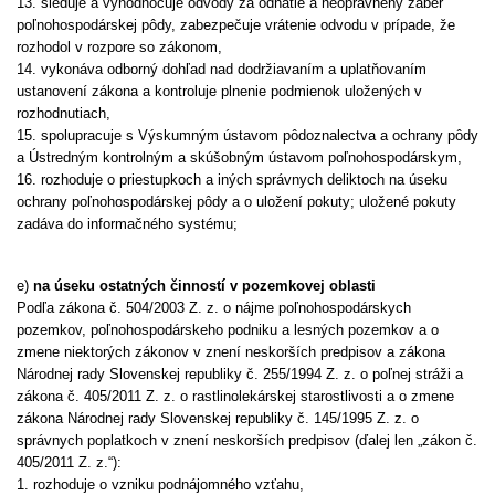
13. sleduje a vyhodnocuje odvody za odňatie a neoprávnený záber
poľnohospodárskej pôdy, zabezpečuje vrátenie odvodu v prípade, že
rozhodol v rozpore so zákonom,
14. vykonáva odborný dohľad nad dodržiavaním a uplatňovaním
ustanovení zákona a kontroluje plnenie podmienok uložených v
rozhodnutiach,
15. spolupracuje s Výskumným ústavom pôdoznalectva a ochrany pôdy
a Ústredným kontrolným a skúšobným ústavom poľnohospodárskym,
16. rozhoduje o priestupkoch a iných správnych deliktoch na úseku
ochrany poľnohospodárskej pôdy a o uložení pokuty; uložené pokuty
zadáva do informačného systému;
e)
na úseku ostatných činností v pozemkovej oblasti
Podľa zákona č. 504/2003 Z. z. o nájme poľnohospodárskych
pozemkov, poľnohospodárskeho podniku a lesných pozemkov a o
zmene niektorých zákonov v znení neskorších predpisov a zákona
Národnej rady Slovenskej republiky č. 255/1994 Z. z. o poľnej stráži a
zákona č. 405/2011 Z. z. o rastlinolekárskej starostlivosti a o zmene
zákona Národnej rady Slovenskej republiky č. 145/1995 Z. z. o
správnych poplatkoch v znení neskorších predpisov (ďalej len „zákon č.
405/2011 Z. z.“):
1. rozhoduje o vzniku podnájomného vzťahu,