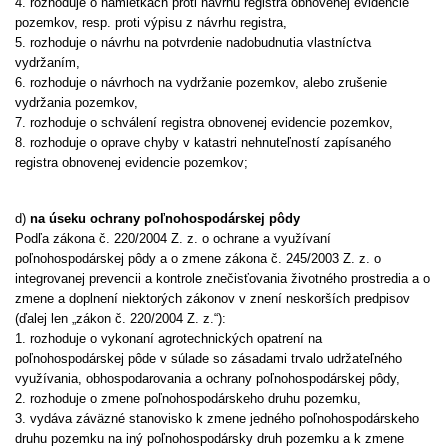
4. rozhoduje o námietkach proti návrhu registra obnovenej evidencie
pozemkov, resp. proti výpisu z návrhu registra,
5. rozhoduje o návrhu na potvrdenie nadobudnutia vlastníctva
vydržaním,
6. rozhoduje o návrhoch na vydržanie pozemkov, alebo zrušenie
vydržania pozemkov,
7. rozhoduje o schválení registra obnovenej evidencie pozemkov,
8. rozhoduje o oprave chyby v katastri nehnuteľností zapísaného
registra obnovenej evidencie pozemkov;
d)
na úseku ochrany poľnohospodárskej pôdy
Podľa zákona č. 220/2004 Z. z. o ochrane a využívaní
poľnohospodárskej pôdy a o zmene zákona č. 245/2003 Z. z. o
integrovanej prevencii a kontrole znečisťovania životného prostredia a o
zmene a doplnení niektorých zákonov v znení neskorších predpisov
(ďalej len „zákon č. 220/2004 Z. z.“):
1. rozhoduje o vykonaní agrotechnických opatrení na
poľnohospodárskej pôde v súlade so zásadami trvalo udržateľného
využívania, obhospodarovania a ochrany poľnohospodárskej pôdy,
2. rozhoduje o zmene poľnohospodárskeho druhu pozemku,
3. vydáva záväzné stanovisko k zmene jedného poľnohospodárskeho
druhu pozemku na iný poľnohospodársky druh pozemku a k zmene