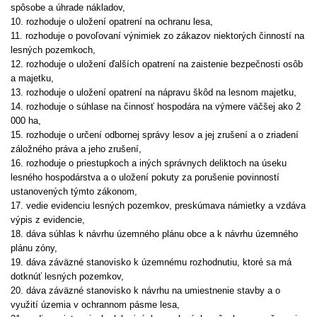
spôsobe a úhrade nákladov,
10. rozhoduje o uložení opatrení na ochranu lesa,
11. rozhoduje o povoľovaní výnimiek zo zákazov niektorých činností na
lesných pozemkoch,
12. rozhoduje o uložení ďalších opatrení na zaistenie bezpečnosti osôb
a majetku,
13. rozhoduje o uložení opatrení na nápravu škôd na lesnom majetku,
14. rozhoduje o súhlase na činnosť hospodára na výmere väčšej ako 2
000 ha,
15. rozhoduje o určení odbornej správy lesov a jej zrušení a o zriadení
záložného práva a jeho zrušení,
16. rozhoduje o priestupkoch a iných správnych deliktoch na úseku
lesného hospodárstva a o uložení pokuty za porušenie povinností
ustanovených týmto zákonom,
17. vedie evidenciu lesných pozemkov, preskúmava námietky a vzdáva
výpis z evidencie,
18. dáva súhlas k návrhu územného plánu obce a k návrhu územného
plánu zóny,
19. dáva záväzné stanovisko k územnému rozhodnutiu, ktoré sa má
dotknúť lesných pozemkov,
20. dáva záväzné stanovisko k návrhu na umiestnenie stavby a o
využití územia v ochrannom pásme lesa,