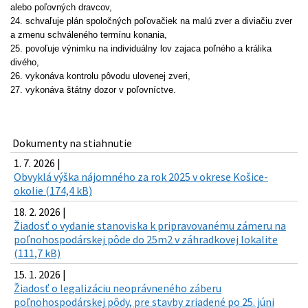
alebo poľovných dravcov,
24. schvaľuje plán spoločných poľovačiek na malú zver a diviačiu zver
a zmenu schváleného termínu konania,
25. povoľuje výnimku na individuálny lov zajaca poľného a králika
divého,
26. vykonáva kontrolu pôvodu ulovenej zveri,
27. vykonáva štátny dozor v poľovníctve.
Dokumenty na stiahnutie
1. 7. 2026 |
Obvyklá výška nájomného za rok 2025 v okrese Košice-
okolie (174,4 kB)
18. 2. 2026 |
Žiadosť o vydanie stanoviska k pripravovanému zámeru na
poľnohospodárskej pôde do 25m2 v záhradkovej lokalite
(111,7 kB)
15. 1. 2026 |
Žiadosť o legalizáciu neoprávneného záberu
poľnohospodárskej pôdy, pre stavby zriadené po 25. júni