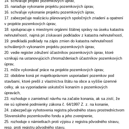
14. schvaľuje projekt pozemkových úprav,
15. nariaďuje vykonanie projektu pozemkových úprav,
16. schvaľuje vykonanie projektu pozemkových úprav,
17. zabezpečuje realizáciu plánovaných spoločných zriadení a opatrení
v projekte pozemkových úprav,
18. spolupracuje s miestnymi orgánmi štátnej správy na úseku katastra
nehnuteľností, najmä pri získavaní podkladov z katastra nehnuteľností,
19. predkladá podklady na zápis zmien do katastra nehnuteľností
schválených vykonaním projektu pozemkových úprav,
20. vedie register združení účastníkov pozemkových úprav, ktoré
vznikajú na ustanovujúcich zhromaždeniach účastníkov pozemkových
úprav,
21. môže vykonávať práce na projekte pozemkových úprav,
22. obdobne koná pri majetkoprávnom usporiadaní pozemkov pod
stavbami, ktoré prešli z vlastníctva štátu na obce a vyššie územné
celky, ak sa vyporiadanie uskutoční konaním o pozemkových
úpravách,
23. rozhoduje o zamietnutí návrhu na začatie konania, ak sa zistí, že
nie sú splnené podmienky zákona č. 64/1997 Z. z. na konanie,
24. zabezpečuje vyhotovenia registra pôvodného stavu prostredníctvom
Slovenského pozemkového fondu a jeho zverejnenie,
25. rozhoduje o námietkach proti výpisu z registra pôvodného stravu,
resp. proti registru pôvodného stavu,