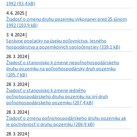
1992 (93,4 kB)
4. 6. 2025 |
Žiadosť o zmenu druhu pozemku vykonanej pred 25.júnom
1992 (103,9 kB)
3. 4. 2024 |
Správne poplatky na úseku poľovníctva, lesného
hospodárstva a pozemkových spoločenstiev (339,1 kB)
28. 3. 2024 |
Žiadosť o stanovisko k zmene nepoľnohospodárskeho
druhu pozemku na poľnohospodársky druh pozemku
(205,7 kB)
28. 3. 2024 |
Žiadosť o stanovisko k zmene jedného
poľnohospodárskeho druhu pozemku na iný druh
poľnohospodárskeho pozemku (207,4 kB)
28. 3. 2024 |
Žiadosť o zmenu poľnohospodárskeho druhu pozemku ak
je pochybnosť o druhu pozemku (206,9 kB)
28. 3. 2024 |