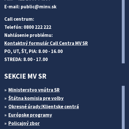
E-mail:
public@minv
.sk
Call centrum:
Telefón: 0800 222 222
Nahlásenie problému:
Kontaktný formulár Call Centra MV SR
PO, UT, ŠT, PIA: 8.00 - 16.00
STREDA: 8.00 - 17.00
SEKCIE MV SR
Ministerstvo vnútra SR
Štátna komisia pre volby
Okresné úrady/Klientske centrá
Európske programy
Policajný zbor