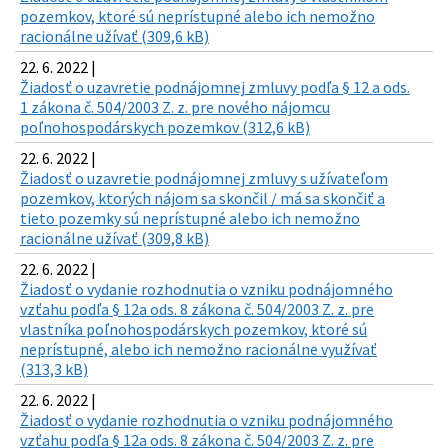
pozemkov, ktoré sú neprístupné alebo ich nemožno
racionálne užívať (309,6 kB)
22. 6. 2022 |
Žiadosť o uzavretie podnájomnej zmluvy podľa § 12 a ods.
1 zákona č. 504/2003 Z. z. pre nového nájomcu
poľnohospodárskych pozemkov (312,6 kB)
22. 6. 2022 |
Žiadosť o uzavretie podnájomnej zmluvy s užívateľom
pozemkov, ktorých nájom sa skončil / má sa skončiť a
tieto pozemky sú neprístupné alebo ich nemožno
racionálne užívať (309,8 kB)
22. 6. 2022 |
Žiadosť o vydanie rozhodnutia o vzniku podnájomného
vzťahu podľa § 12a ods. 8 zákona č. 504/2003 Z. z. pre
vlastníka poľnohospodárskych pozemkov, ktoré sú
neprístupné, alebo ich nemožno racionálne využívať
(313,3 kB)
22. 6. 2022 |
Žiadosť o vydanie rozhodnutia o vzniku podnájomného
vzťahu podľa § 12a ods. 8 zákona č. 504/2003 Z. z. pre