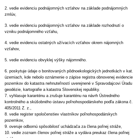
2. vedie evidenciu podnájomných vzťahov na základe podnájomných
zmlúv,
3. vedie evidenciu podnájomných vzťahov na základe rozhodnutí o
vzniku podnájomného vzťahu,
4. vedie evidenciu ostatných užívacích vzťahov okrem nájomných
vzťahov,
5. vedie evidenciu obvyklej výšky nájomného.
6. poskytuje údaje o bonitovaných pôdnoekologických jednotkách v kat.
územiach, kde nebolo oznámenie o zápise registra obnovenej evidencie
pozemkov do katastra nehnuteľností uverejnené v Spravodajcovi Úradu
geodézie, kartografie a katastra Slovenskej republiky.
7. vyhlasuje karanténu a zrušuje karanténu na návrh Ústredného
kontrolného a skúšobného ústavu poľnohospodárskeho podľa zákona č.
405/2011 Z. z.,
8. vedie register spoločenstiev vlastníkov poľnohospodárskych
pozemkov,
9. overuje odbornú spôsobilosť uchádzača za člena poľnej stráže,
10. vedie zoznam členov poľnej stráže a vydáva preukaz člena poľnej