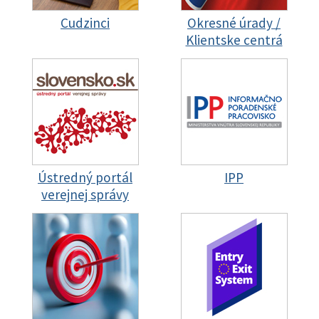
Cudzinci
Okresné úrady /
Klientske centrá
Ústredný portál
IPP
verejnej správy