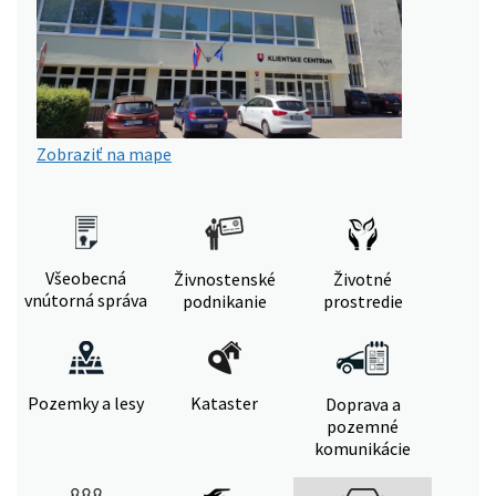
Zobraziť na mape
Všeobecná
Živnostenské
Životné
vnútorná správa
podnikanie
prostredie
Pozemky a lesy
Kataster
Doprava a
pozemné
komunikácie