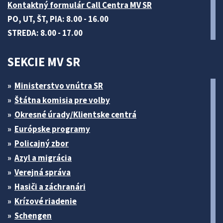
Kontaktný formulár Call Centra MV SR
PO, UT, ŠT, PIA: 8.00 - 16.00
STREDA: 8.00 - 17.00
SEKCIE MV SR
Ministerstvo vnútra SR
Štátna komisia pre volby
Okresné úrady/Klientske centrá
Európske programy
Policajný zbor
Azyl a migrácia
Verejná správa
Hasiči a záchranári
Krízové riadenie
Schengen