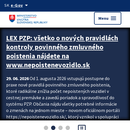
Preskocit na hlavný obsah
arrow_drop_down
SK
e-Gov
menu
Menu
Zastavit automatický posun upútavok
LEX PZP: všetko o nových pravidlách
kontroly povinného zmluvného
poistenia nájdete na
www.nepoistenevozidlo.sk
29. 06. 2026
Od 1. augusta 2026 vstupujú postupne do
praxe nové pravidlá povinného zmluvného poistenia,
ktoré radikálne znížia počet nepoistených vozidiel v
cestnej premávke a zavedú poriadok a spravodlivosť do
systému PZP. Občania nájdu všetky potrebné informácie
o zmenách na jednom mieste – novom oficiálnom portáli
https://nepoistenevozidlo.sk/, ktorý vznikol v spolupráci
Slovenskej kancelárie poisťovateľov (SKP), Slovenskej
pause_presentation
asociácie poisťovní (SLASPO) a Ministerstva vnútra SR.