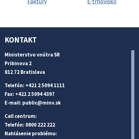
Faktúry
E-trhovisko
KONTAKT
Ministerstvo vnútra SR
Pribinova 2
812 72 Bratislava
Telefón: +421 2 5094 1111
Fax: +421 2 5094 4397
E-mail:
public@minv
.sk
Call centrum:
Telefón: 0800 222 222
Nahlásenie problému: