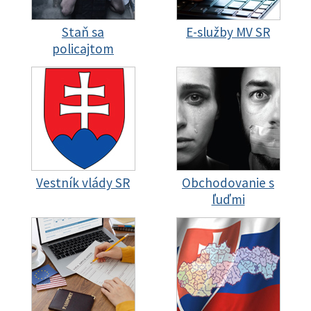
Staň sa
E-služby MV SR
policajtom
Vestník vlády SR
Obchodovanie s
ľuďmi