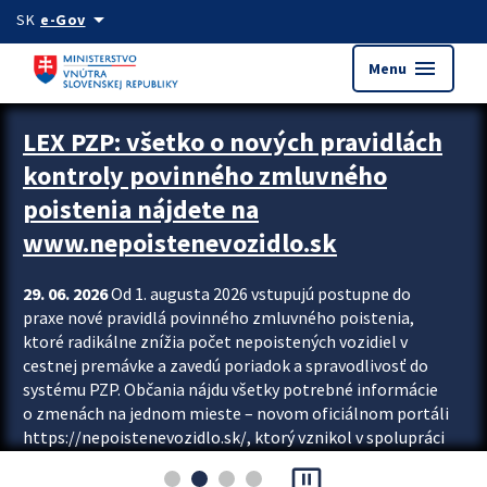
Preskocit na hlavný obsah
arrow_drop_down
SK
e-Gov
menu
Menu
Zastavit automatický posun upútavok
LEX PZP: všetko o nových pravidlách
kontroly povinného zmluvného
poistenia nájdete na
www.nepoistenevozidlo.sk
29. 06. 2026
Od 1. augusta 2026 vstupujú postupne do
praxe nové pravidlá povinného zmluvného poistenia,
ktoré radikálne znížia počet nepoistených vozidiel v
cestnej premávke a zavedú poriadok a spravodlivosť do
systému PZP. Občania nájdu všetky potrebné informácie
o zmenách na jednom mieste – novom oficiálnom portáli
https://nepoistenevozidlo.sk/, ktorý vznikol v spolupráci
Slovenskej kancelárie poisťovateľov (SKP), Slovenskej
pause_presentation
asociácie poisťovní (SLASPO) a Ministerstva vnútra SR.