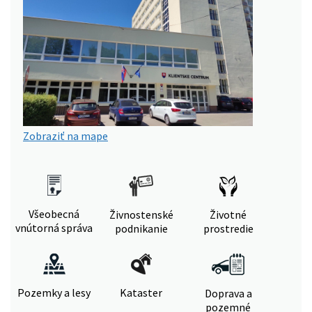
Zobraziť na mape
Všeobecná
Živnostenské
Životné
vnútorná správa
podnikanie
prostredie
Pozemky a lesy
Kataster
Doprava a
pozemné