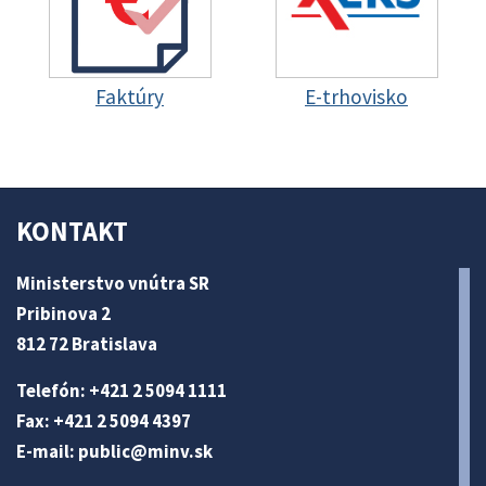
Faktúry
E-trhovisko
KONTAKT
Ministerstvo vnútra SR
Pribinova 2
812 72 Bratislava
Telefón: +421 2 5094 1111
Fax: +421 2 5094 4397
E-mail:
public@minv
.sk