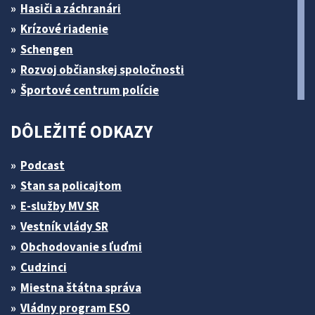
Hasiči a záchranári
Krízové riadenie
Schengen
Rozvoj občianskej spoločnosti
Športové centrum polície
DÔLEŽITÉ ODKAZY
Podcast
Stan sa policajtom
E-služby MV SR
Vestník vlády SR
Obchodovanie s ľuďmi
Cudzinci
Miestna štátna správa
Vládny program ESO