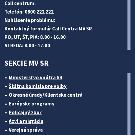
Call centrum:
Telefón: 0800 222 222
Nahlásenie problému:
Kontaktný formulár Call Centra MV SR
PO, UT, ŠT, PIA: 8.00 - 16.00
STREDA: 8.00 - 17.00
SEKCIE MV SR
Ministerstvo vnútra SR
Štátna komisia pre volby
Okresné úrady/Klientske centrá
Európske programy
Policajný zbor
Azyl a migrácia
Verejná správa