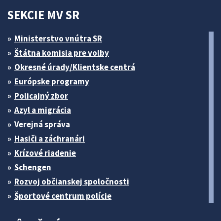
SEKCIE MV SR
Ministerstvo vnútra SR
Štátna komisia pre volby
Okresné úrady/Klientske centrá
Európske programy
Policajný zbor
Azyl a migrácia
Verejná správa
Hasiči a záchranári
Krízové riadenie
Schengen
Rozvoj občianskej spoločnosti
Športové centrum polície