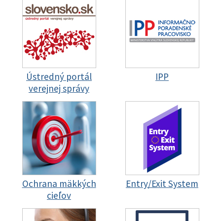
Ústredný portál
IPP
verejnej správy
Ochrana mäkkých
Entry/Exit System
cieľov