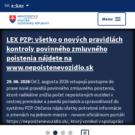
Preskocit na hlavný obsah
arrow_drop_down
SK
e-Gov
menu
Menu
Zastavit automatický posun upútavok
LEX PZP: všetko o nových pravidlách
kontroly povinného zmluvného
poistenia nájdete na
www.nepoistenevozidlo.sk
29. 06. 2026
Od 1. augusta 2026 vstupujú postupne do
praxe nové pravidlá povinného zmluvného poistenia,
ktoré radikálne znížia počet nepoistených vozidiel v
cestnej premávke a zavedú poriadok a spravodlivosť do
systému PZP. Občania nájdu všetky potrebné informácie
o zmenách na jednom mieste – novom oficiálnom portáli
https://nepoistenevozidlo.sk/, ktorý vznikol v spolupráci
Slovenskej kancelárie poisťovateľov (SKP), Slovenskej
pause_presentation
asociácie poisťovní (SLASPO) a Ministerstva vnútra SR.