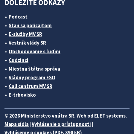
DÔLEŽITÉ ODKAZY
Podcast
Stan sa policajtom
E-služby MV SR
Vestník vlády SR
Obchodovanie s ľuďmi
Cudzinci
Miestna štátna správa
Vládny program ESO
Call centrum MV SR
E-trhovisko
© 2026 Ministerstvo vnútra SR. Web od
ELET systems
.
Mapa sídla
|
Vyhlásenie o prístupnosti
|
Vyhlásenie o cookies (PDF, 398 kB)