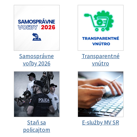
Samosprávne
Transparentné
voľby 2026
vnútro
Staň sa
E-služby MV SR
policajtom