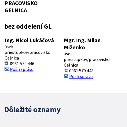
PRACOVISKO
GELNICA
bez oddelení GL
Ing. Nicol Lukáčová
Mgr. Ing. Milan
úsek
Miženko
priestupkov/pracovisko
úsek
Gelnica
priestupkov/pracovisko
0961 579 446
Gelnica
Pošli správu
0961 579 448
Pošli správu
Dôležité oznamy