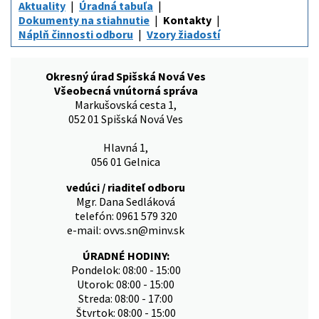
Aktuality
Úradná tabuľa
Dokumenty na stiahnutie
Kontakty
Náplň činnosti odboru
Vzory žiadostí
Okresný úrad Spišská Nová Ves
Všeobecná vnútorná správa
Markušovská cesta 1,
052 01 Spišská Nová Ves
Hlavná 1,
056 01 Gelnica
vedúci / riaditeľ odboru
Mgr. Dana Sedláková
telefón: 0961 579 320
e-mail: ovvs.sn@minv.sk
ÚRADNÉ HODINY:
Pondelok: 08:00 - 15:00
Utorok: 08:00 - 15:00
Streda: 08:00 - 17:00
Štvrtok: 08:00 - 15:00