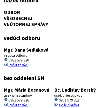
názov odboru
ODBOR
VŠEOBECNEJ
VNÚTORNEJ SPRÁVY
vedúci odboru
Mgr. Dana Sedláková
vedúca odboru
0961 579 320
Pošli správu
bez oddelení SN
Mgr. Mária Bocanová
Bc. Ladislav Borský
úsek priestupkov
úsek priestupkov
0961 579 326
0961 579 321
Pošli správu
Pošli správu