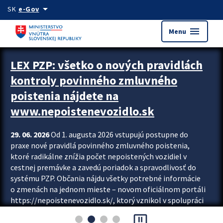
Preskocit na hlavný obsah
arrow_drop_down
SK
e-Gov
menu
Menu
Zastavit automatický posun upútavok
LEX PZP: všetko o nových pravidlách
kontroly povinného zmluvného
poistenia nájdete na
www.nepoistenevozidlo.sk
29. 06. 2026
Od 1. augusta 2026 vstupujú postupne do
praxe nové pravidlá povinného zmluvného poistenia,
ktoré radikálne znížia počet nepoistených vozidiel v
cestnej premávke a zavedú poriadok a spravodlivosť do
systému PZP. Občania nájdu všetky potrebné informácie
o zmenách na jednom mieste – novom oficiálnom portáli
https://nepoistenevozidlo.sk/, ktorý vznikol v spolupráci
Slovenskej kancelárie poisťovateľov (SKP), Slovenskej
pause_presentation
asociácie poisťovní (SLASPO) a Ministerstva vnútra SR.