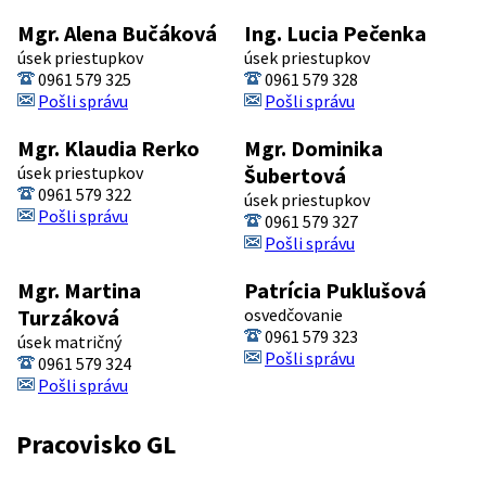
Mgr. Alena Bučáková
Ing. Lucia Pečenka
úsek priestupkov
úsek priestupkov
0961 579 325
0961 579 328
Pošli správu
Pošli správu
Mgr. Klaudia Rerko
Mgr. Dominika
úsek priestupkov
Šubertová
0961 579 322
úsek priestupkov
Pošli správu
0961 579 327
Pošli správu
Mgr. Martina
Patrícia Puklušová
Turzáková
osvedčovanie
0961 579 323
úsek matričný
Pošli správu
0961 579 324
Pošli správu
Pracovisko GL