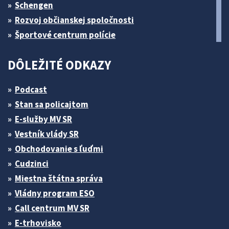
Schengen
Rozvoj občianskej spoločnosti
Športové centrum polície
DÔLEŽITÉ ODKAZY
Podcast
Stan sa policajtom
E-služby MV SR
Vestník vlády SR
Obchodovanie s ľuďmi
Cudzinci
Miestna štátna správa
Vládny program ESO
Call centrum MV SR
E-trhovisko