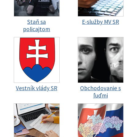
Staň sa
E-služby MV SR
policajtom
Vestník vlády SR
Obchodovanie s
ľuďmi