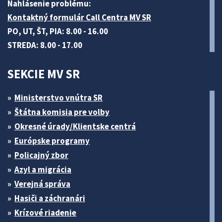
Nahlásenie problému:
Kontaktný formulár Call Centra MV SR
PO, UT, ŠT, PIA: 8.00 - 16.00
STREDA: 8.00 - 17.00
SEKCIE MV SR
Ministerstvo vnútra SR
Štátna komisia pre volby
Okresné úrady/Klientske centrá
Európske programy
Policajný zbor
Azyl a migrácia
Verejná správa
Hasiči a záchranári
Krízové riadenie