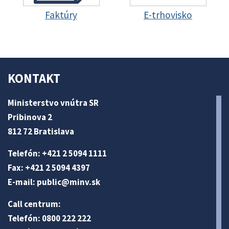
Faktúry
E-trhovisko
KONTAKT
Ministerstvo vnútra SR
Pribinova 2
812 72 Bratislava
Telefón: +421 2 5094 1111
Fax: +421 2 5094 4397
E-mail:
public@minv
.sk
Call centrum:
Telefón: 0800 222 222