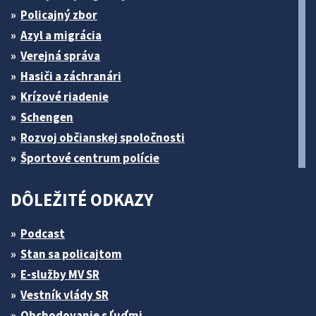
Policajný zbor
Azyl a migrácia
Verejná správa
Hasiči a záchranári
Krízové riadenie
Schengen
Rozvoj občianskej spoločnosti
Športové centrum polície
DÔLEŽITÉ ODKAZY
Podcast
Stan sa policajtom
E-služby MV SR
Vestník vlády SR
Obchodovanie s ľuďmi