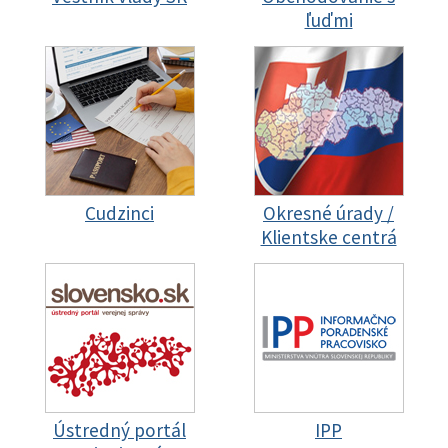
ľuďmi
Cudzinci
Okresné úrady /
Klientske centrá
Ústredný portál
IPP