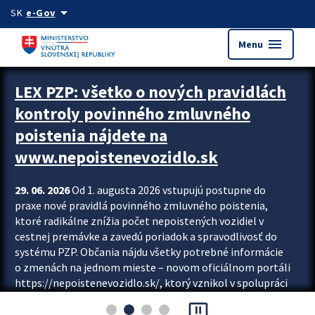
Preskocit na hlavný obsah
arrow_drop_down
SK
e-Gov
menu
Menu
Zastavit automatický posun upútavok
LEX PZP: všetko o nových pravidlách
kontroly povinného zmluvného
poistenia nájdete na
www.nepoistenevozidlo.sk
29. 06. 2026
Od 1. augusta 2026 vstupujú postupne do
praxe nové pravidlá povinného zmluvného poistenia,
ktoré radikálne znížia počet nepoistených vozidiel v
cestnej premávke a zavedú poriadok a spravodlivosť do
systému PZP. Občania nájdu všetky potrebné informácie
o zmenách na jednom mieste – novom oficiálnom portáli
https://nepoistenevozidlo.sk/, ktorý vznikol v spolupráci
Slovenskej kancelárie poisťovateľov (SKP), Slovenskej
pause_presentation
asociácie poisťovní (SLASPO) a Ministerstva vnútra SR.