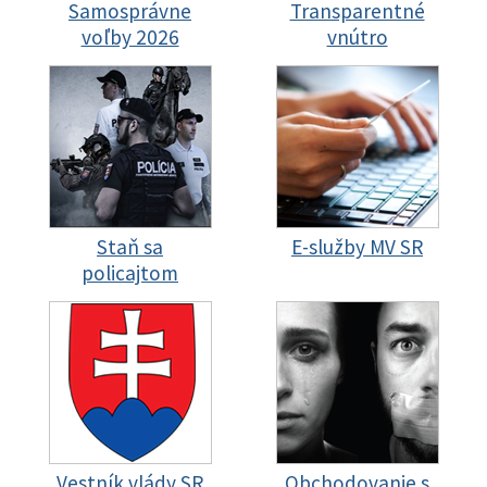
Samosprávne
Transparentné
voľby 2026
vnútro
Staň sa
E-služby MV SR
policajtom
Vestník vlády SR
Obchodovanie s