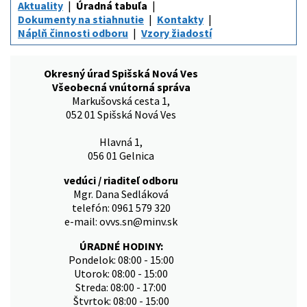
Aktuality
Úradná tabuľa
Dokumenty na stiahnutie
Kontakty
Náplň činnosti odboru
Vzory žiadostí
Okresný úrad Spišská Nová Ves
Všeobecná vnútorná správa
Markušovská cesta 1,
052 01 Spišská Nová Ves
Hlavná 1,
056 01 Gelnica
vedúci / riaditeľ odboru
Mgr. Dana Sedláková
telefón: 0961 579 320
e-mail: ovvs.sn@minv.sk
ÚRADNÉ HODINY:
Pondelok: 08:00 - 15:00
Utorok: 08:00 - 15:00
Streda: 08:00 - 17:00
Štvrtok: 08:00 - 15:00