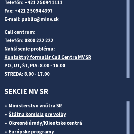
Telefón: +421 2 5094 1111
Fax: +421 2 5094 4397
E-mail:
public@minv
.sk
Call centrum:
Telefón: 0800 222 222
Nahlásenie problému:
Kontaktný formulár Call Centra MV SR
PO, UT, ŠT, PIA: 8.00 - 16.00
STREDA: 8.00 - 17.00
SEKCIE MV SR
Ministerstvo vnútra SR
Štátna komisia pre volby
Okresné úrady/Klientske centrá
Európske programy