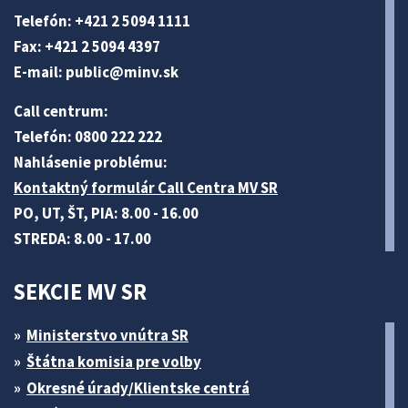
Telefón: +421 2 5094 1111
Fax: +421 2 5094 4397
E-mail:
public@minv
.sk
Call centrum:
Telefón: 0800 222 222
Nahlásenie problému:
Kontaktný formulár Call Centra MV SR
PO, UT, ŠT, PIA: 8.00 - 16.00
STREDA: 8.00 - 17.00
SEKCIE MV SR
Ministerstvo vnútra SR
Štátna komisia pre volby
Okresné úrady/Klientske centrá