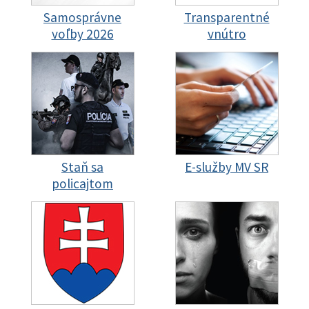
Samosprávne
Transparentné
voľby 2026
vnútro
Staň sa
E-služby MV SR
policajtom