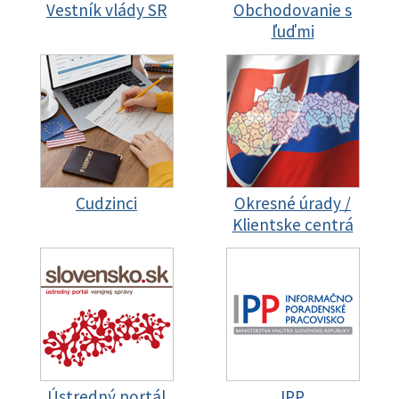
Vestník vlády SR
Obchodovanie s
ľuďmi
Cudzinci
Okresné úrady /
Klientske centrá
Ústredný portál
IPP