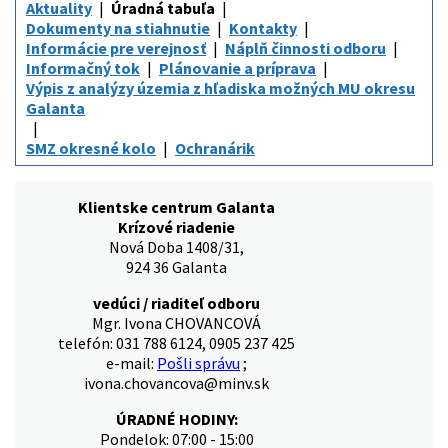
Aktuality
Úradná tabuľa
Dokumenty na stiahnutie
Kontakty
Informácie pre verejnosť
Náplň činnosti odboru
Informačný tok
Plánovanie a príprava
Výpis z analýzy územia z hľadiska možných MU okresu
Galanta
SMZ okresné kolo
Ochranárik
Klientske centrum Galanta
Krízové riadenie
Nová Doba 1408/31,
924 36 Galanta
vedúci / riaditeľ odboru
Mgr. Ivona CHOVANCOVÁ
telefón: 031 788 6124, 0905 237 425
e-mail:
Pošli správu
;
ivona.chovancova@minv.sk
ÚRADNÉ HODINY:
Pondelok: 07:00 - 15:00