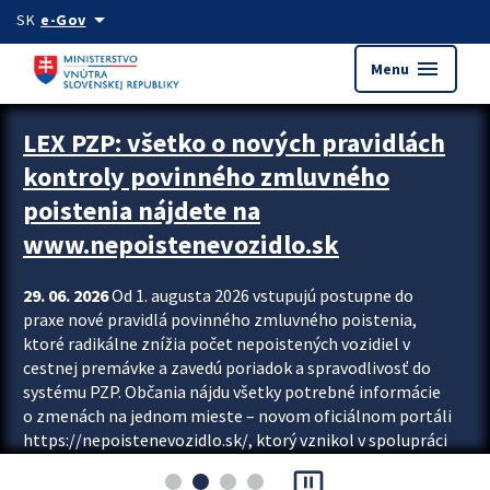
Preskocit na hlavný obsah
arrow_drop_down
SK
e-Gov
menu
Menu
Zastavit automatický posun upútavok
LEX PZP: všetko o nových pravidlách
kontroly povinného zmluvného
poistenia nájdete na
www.nepoistenevozidlo.sk
29. 06. 2026
Od 1. augusta 2026 vstupujú postupne do
praxe nové pravidlá povinného zmluvného poistenia,
ktoré radikálne znížia počet nepoistených vozidiel v
cestnej premávke a zavedú poriadok a spravodlivosť do
systému PZP. Občania nájdu všetky potrebné informácie
o zmenách na jednom mieste – novom oficiálnom portáli
https://nepoistenevozidlo.sk/, ktorý vznikol v spolupráci
Slovenskej kancelárie poisťovateľov (SKP), Slovenskej
pause_presentation
asociácie poisťovní (SLASPO) a Ministerstva vnútra SR.