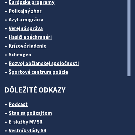
Európske programy
Policajný zbor
Azyl a migrácia
Verejná správa
Hasiči a záchranári
Krízové riadenie
Schengen
Rozvoj občianskej spoločnosti
Športové centrum polície
DÔLEŽITÉ ODKAZY
Podcast
Stan sa policajtom
E-služby MV SR
Vestník vlády SR