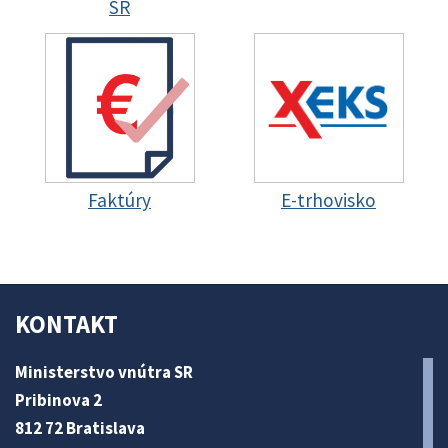
SR
Faktúry
E-trhovisko
KONTAKT
Ministerstvo vnútra SR
Pribinova 2
812 72 Bratislava