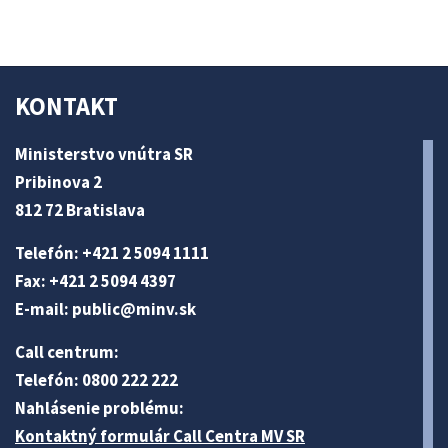
KONTAKT
Ministerstvo vnútra SR
Pribinova 2
812 72 Bratislava
Telefón: +421 2 5094 1111
Fax: +421 2 5094 4397
E-mail:
public@minv
.sk
Call centrum:
Telefón: 0800 222 222
Nahlásenie problému:
Kontaktný formulár Call Centra MV SR