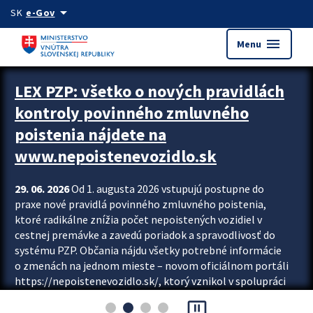
Preskocit na hlavný obsah
arrow_drop_down
SK
e-Gov
menu
Menu
Zastavit automatický posun upútavok
LEX PZP: všetko o nových pravidlách
kontroly povinného zmluvného
poistenia nájdete na
www.nepoistenevozidlo.sk
29. 06. 2026
Od 1. augusta 2026 vstupujú postupne do
praxe nové pravidlá povinného zmluvného poistenia,
ktoré radikálne znížia počet nepoistených vozidiel v
cestnej premávke a zavedú poriadok a spravodlivosť do
systému PZP. Občania nájdu všetky potrebné informácie
o zmenách na jednom mieste – novom oficiálnom portáli
https://nepoistenevozidlo.sk/, ktorý vznikol v spolupráci
Slovenskej kancelárie poisťovateľov (SKP), Slovenskej
pause_presentation
asociácie poisťovní (SLASPO) a Ministerstva vnútra SR.