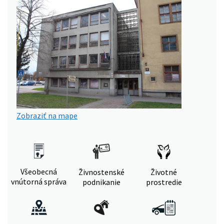
Zobraziť na mape
Všeobecná
Živnostenské
Životné
vnútorná správa
podnikanie
prostredie