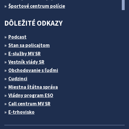
Športové centrum polície
DÔLEŽITÉ ODKAZY
Podcast
Stan sa policajtom
E-služby MV SR
Vestník vlády SR
Obchodovanie s ľuďmi
Cudzinci
Miestna štátna správa
Vládny program ESO
Call centrum MV SR
E-trhovisko