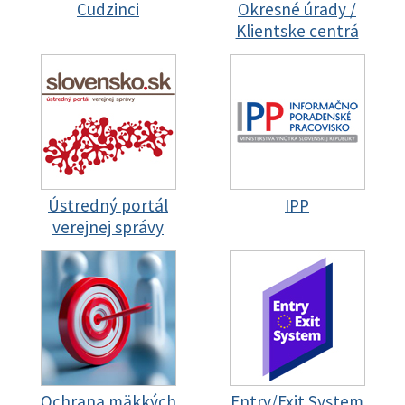
Cudzinci
Okresné úrady /
Klientske centrá
Ústredný portál
IPP
verejnej správy
Ochrana mäkkých
Entry/Exit System