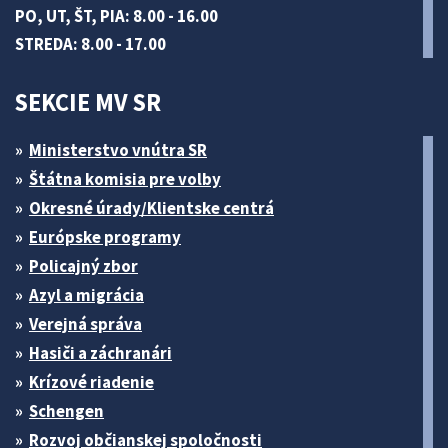
PO, UT, ŠT, PIA: 8.00 - 16.00
STREDA: 8.00 - 17.00
SEKCIE MV SR
Ministerstvo vnútra SR
Štátna komisia pre volby
Okresné úrady/Klientske centrá
Európske programy
Policajný zbor
Azyl a migrácia
Verejná správa
Hasiči a záchranári
Krízové riadenie
Schengen
Rozvoj občianskej spoločnosti