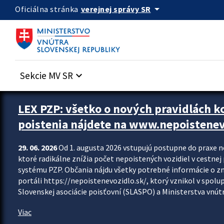
Preskocit na hlavný obsah
arrow_drop_down
verejnej správy SR
Oficiálna stránka
Sekcie MV SR
keyboard_arrow_down
Zastavit automatický posun upútavok
LEX PZP: všetko o nových pravidlách 
poistenia nájdete na www.nepoistenev
29. 06. 2026
Od 1. augusta 2026 vstupujú postupne do praxe 
ktoré radikálne znížia počet nepoistených vozidiel v cestne
systému PZP. Občania nájdu všetky potrebné informácie o 
portáli https://nepoistenevozidlo.sk/, ktorý vznikol v spolu
Slovenskej asociácie poisťovní (SLASPO) a Ministerstva vnútra
Viac