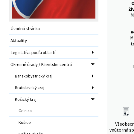
O
Ži
M
Úvodná stránka
v
M
Aktuality
t
Legislatíva podľa oblastí
Okresné úrady / Klientske centrá
Banskobystrický kraj
Bratislavský kraj
Košický kraj
Gelnica
Košice
Všeobec
vnútorná sp
Košice-okolie