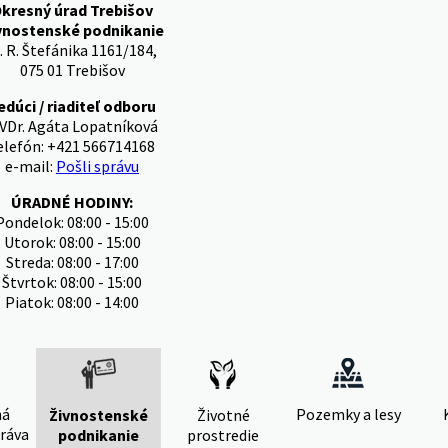
kresný úrad Trebišov
vnostenské podnikanie
. R. Štefánika 1161/184,
075 01 Trebišov
edúci / riaditeľ odboru
VDr. Agáta Lopatníková
elefón: +421 566714168
e-mail:
Pošli správu
ÚRADNÉ HODINY:
Pondelok: 08:00 - 15:00
Utorok: 08:00 - 15:00
Streda: 08:00 - 17:00
Štvrtok: 08:00 - 15:00
Piatok: 08:00 - 14:00
ná
Pozemky a lesy
Živnostenské
Životné
ráva
podnikanie
prostredie