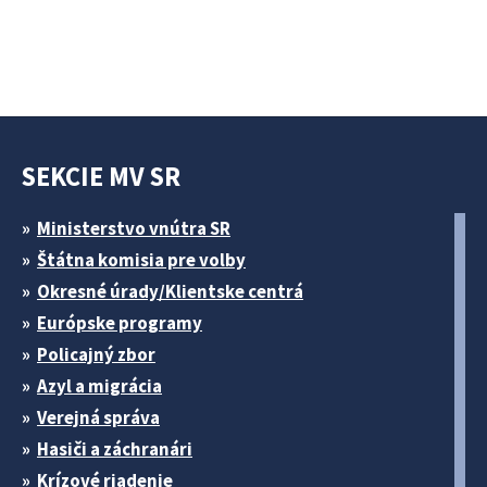
SEKCIE MV SR
Ministerstvo vnútra SR
Štátna komisia pre volby
Okresné úrady/Klientske centrá
Európske programy
Policajný zbor
Azyl a migrácia
Verejná správa
Hasiči a záchranári
Krízové riadenie