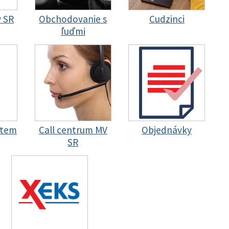
y SR
Obchodovanie s
Cudzinci
ľuďmi
stem
Call centrum MV
Objednávky
SR