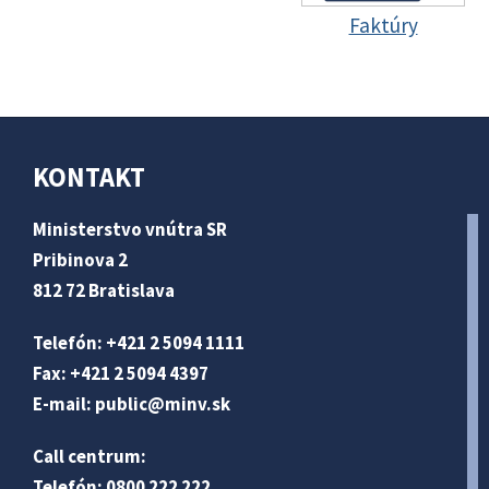
Faktúry
KONTAKT
Ministerstvo vnútra SR
Pribinova 2
812 72 Bratislava
Telefón: +421 2 5094 1111
Fax: +421 2 5094 4397
E-mail:
public@minv
.sk
Call centrum:
Telefón: 0800 222 222