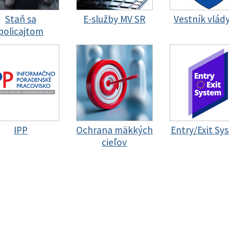
Staň sa
E-služby MV SR
Vestník vlád
policajtom
IPP
Ochrana mäkkých
Entry/Exit Sy
cieľov