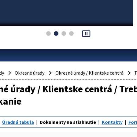
pause_presentation
dy
Okresné úrady
Okresné úrady / Klientske centrá
T
é úrady / Klientske centrá / Tre
kanie
Úradná tabuľa
Dokumenty na stiahnutie
Kontakty
For