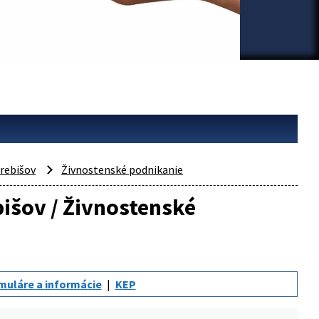
rebišov
Živnostenské podnikanie
bišov / Živnostenské
muláre a informácie
KEP