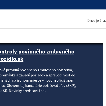
Dnes je 6. 
kontroly povinného zmluvného
ozidlo.sk
nové pravidlá povinného zmluvného poistenia,
j premávke a zavedú poriadok a spravodlivosť do
zmenách na jednom mieste – novom oficiálnom
práci Slovenskej kancelárie poisťovateľov (SKP),
 SR. Novinky predstavili na...