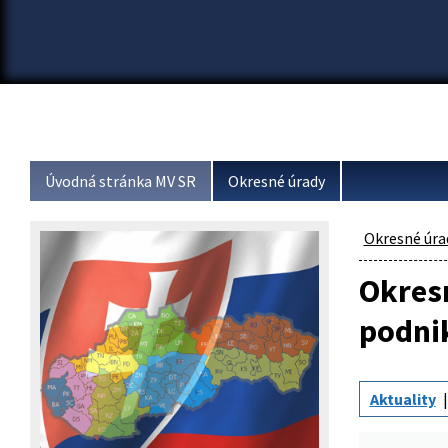
Úvodná stránka MV SR
Okresné úrady
Okresné úra
Okresn
podni
Aktuality