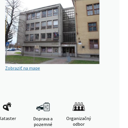
Zobraziť na mape
Kataster
Organizačný
Doprava a
odbor
pozemné