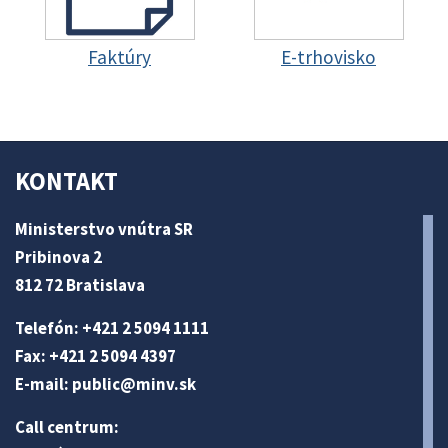
Faktúry
E-trhovisko
KONTAKT
Ministerstvo vnútra SR
Pribinova 2
812 72 Bratislava
Telefón: +421 2 5094 1111
Fax: +421 2 5094 4397
E-mail:
public@minv
.sk
Call centrum: