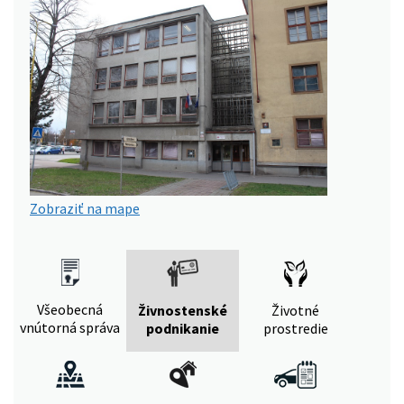
Zobraziť na mape
Všeobecná
Živnostenské
Životné
vnútorná správa
podnikanie
prostredie