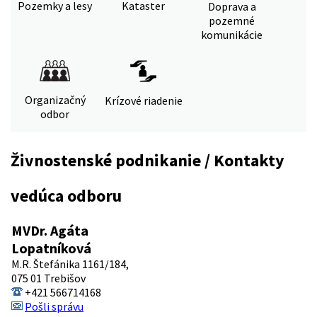
Pozemky a lesy
Kataster
Doprava a
pozemné
komunikácie
Organizačný
Krízové riadenie
odbor
Živnostenské podnikanie / Kontakty
vedúca odboru
MVDr. Agáta
Lopatníková
M.R. Štefánika 1161/184,
075 01 Trebišov
+421 566714168
Pošli správu