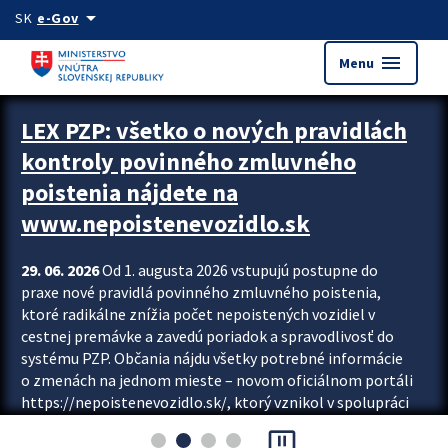
Preskocit na hlavný obsah
arrow_drop_down
SK
e-Gov
menu
Menu
Zastavit automatický posun upútavok
LEX PZP: všetko o nových pravidlách
kontroly povinného zmluvného
poistenia nájdete na
www.nepoistenevozidlo.sk
29. 06. 2026
Od 1. augusta 2026 vstupujú postupne do
praxe nové pravidlá povinného zmluvného poistenia,
ktoré radikálne znížia počet nepoistených vozidiel v
cestnej premávke a zavedú poriadok a spravodlivosť do
systému PZP. Občania nájdu všetky potrebné informácie
o zmenách na jednom mieste – novom oficiálnom portáli
https://nepoistenevozidlo.sk/, ktorý vznikol v spolupráci
Slovenskej kancelárie poisťovateľov (SKP), Slovenskej
pause_presentation
asociácie poisťovní (SLASPO) a Ministerstva vnútra SR.