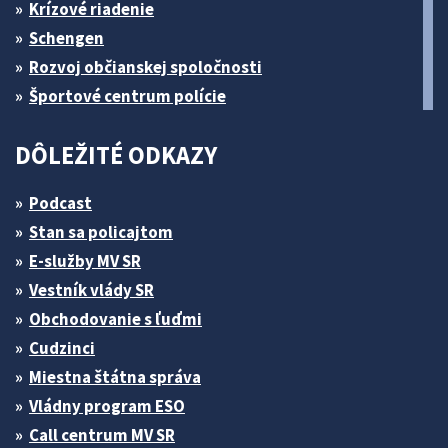
Krízové riadenie
Schengen
Rozvoj občianskej spoločnosti
Športové centrum polície
DÔLEŽITÉ ODKAZY
Podcast
Stan sa policajtom
E-služby MV SR
Vestník vlády SR
Obchodovanie s ľuďmi
Cudzinci
Miestna štátna správa
Vládny program ESO
Call centrum MV SR