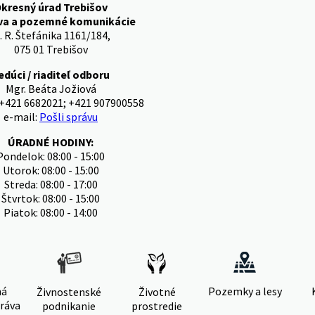
kresný úrad Trebišov
va a pozemné komunikácie
. R. Štefánika 1161/184,
075 01 Trebišov
edúci / riaditeľ odboru
Mgr. Beáta Jožiová
 +421 6682021; +421 907900558
e-mail:
Pošli správu
ÚRADNÉ HODINY:
Pondelok: 08:00 - 15:00
Utorok: 08:00 - 15:00
Streda: 08:00 - 17:00
Štvrtok: 08:00 - 15:00
Piatok: 08:00 - 14:00
ná
Pozemky a lesy
Živnostenské
Životné
ráva
podnikanie
prostredie