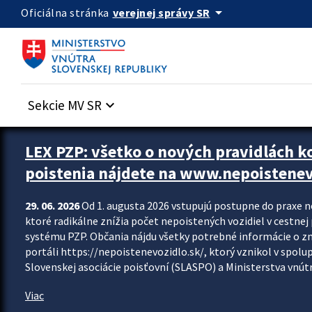
Preskocit na hlavný obsah
arrow_drop_down
verejnej správy SR
Oficiálna stránka
Sekcie MV SR
keyboard_arrow_down
Zastavit automatický posun upútavok
LEX PZP: všetko o nových pravidlách 
poistenia nájdete na www.nepoistenev
29. 06. 2026
Od 1. augusta 2026 vstupujú postupne do praxe 
ktoré radikálne znížia počet nepoistených vozidiel v cestne
systému PZP. Občania nájdu všetky potrebné informácie o 
portáli https://nepoistenevozidlo.sk/, ktorý vznikol v spolu
Slovenskej asociácie poisťovní (SLASPO) a Ministerstva vnútra
Viac