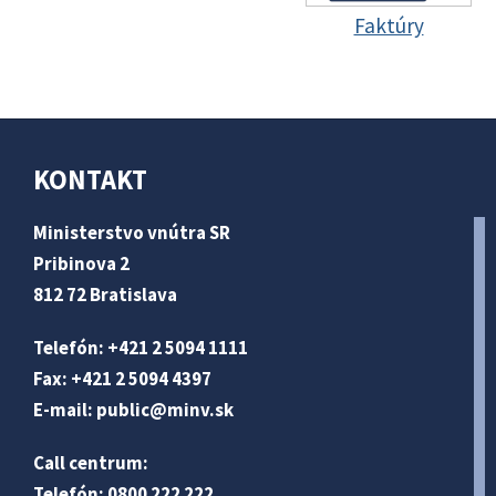
Faktúry
KONTAKT
Ministerstvo vnútra SR
Pribinova 2
812 72 Bratislava
Telefón: +421 2 5094 1111
Fax: +421 2 5094 4397
E-mail:
public@minv
.sk
Call centrum:
Telefón: 0800 222 222