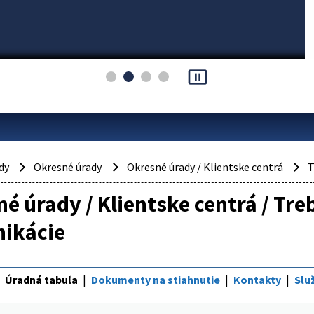
pause_presentation
dy
Okresné úrady
Okresné úrady / Klientske centrá
T
é úrady / Klientske centrá / Tr
ikácie
Úradná tabuľa
Dokumenty na stiahnutie
Kontakty
Slu