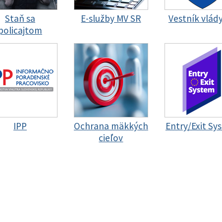
Staň sa
E-služby MV SR
Vestník vlád
policajtom
IPP
Ochrana mäkkých
Entry/Exit Sy
cieľov