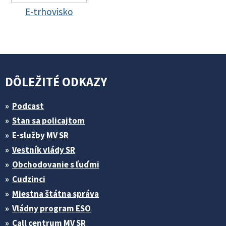
E-trhovisko
DÔLEŽITÉ ODKAZY
Podcast
Stan sa policajtom
E-služby MV SR
Vestník vlády SR
Obchodovanie s ľuďmi
Cudzinci
Miestna štátna správa
Vládny program ESO
Call centrum MV SR