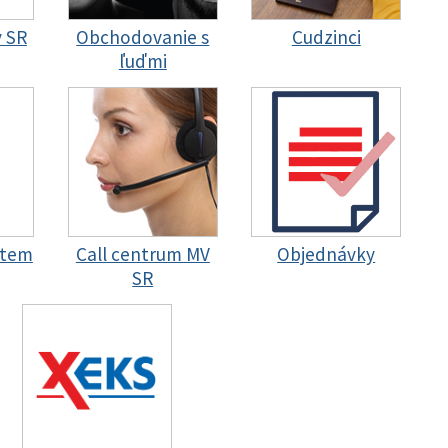
y SR
Obchodovanie s
Cudzinci
ľuďmi
stem
Call centrum MV
Objednávky
SR