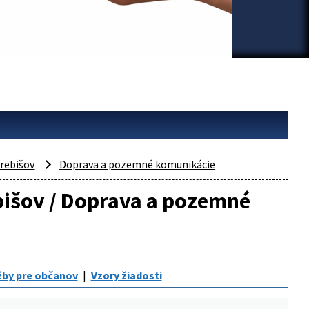
rebišov
Doprava a pozemné komunikácie
ebišov / Doprava a pozemné
žby pre občanov
Vzory žiadosti