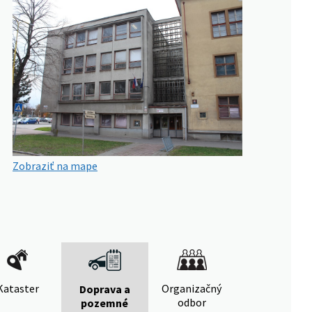
Zobraziť na mape
Kataster
Organizačný
Doprava a
odbor
pozemné