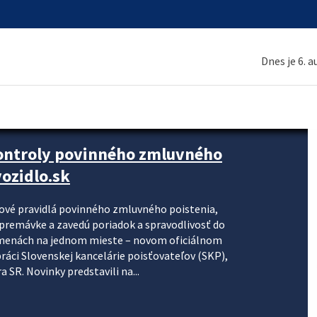
Dnes je 6. 
kontroly povinného zmluvného
ozidlo.sk
nové pravidlá povinného zmluvného poistenia,
j premávke a zavedú poriadok a spravodlivosť do
zmenách na jednom mieste – novom oficiálnom
práci Slovenskej kancelárie poisťovateľov (SKP),
 SR. Novinky predstavili na...