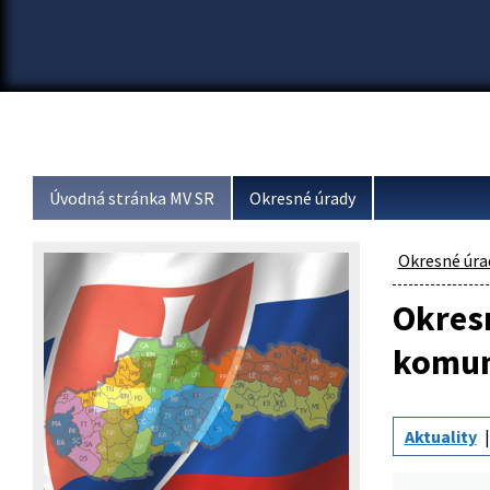
Úvodná stránka MV SR
Okresné úrady
Okresné úra
Okresn
komun
Aktuality