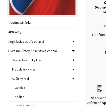
O
Dopra
M
Úvodná stránka
v
Aktuality
telefón:
Legislatíva podľa oblastí
Okresné úrady / Klientske centrá
Banskobystrický kraj
Bratislavský kraj
Košický kraj
Gelnica
Košice
Všeobec
vnútorná sp
Košice-okolie