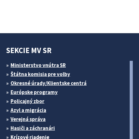
SEKCIE MV SR
Ministerstvo vnútra SR
Štátna komisia pre volby
Okresné úrady/Klientske centrá
Európske programy
Policajný zbor
Azyl a migrácia
Verejná správa
Hasiči a záchranári
Krízové riadenie