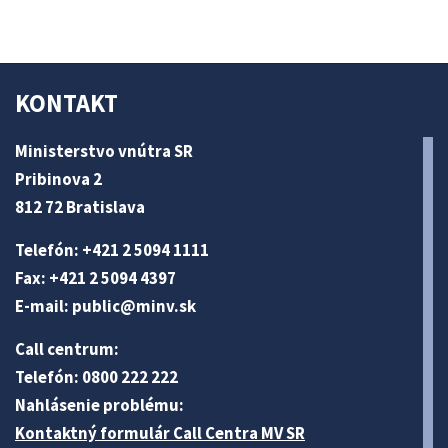
KONTAKT
Ministerstvo vnútra SR
Pribinova 2
812 72 Bratislava
Telefón: +421 2 5094 1111
Fax: +421 2 5094 4397
E-mail:
public@minv
.sk
Call centrum:
Telefón: 0800 222 222
Nahlásenie problému:
Kontaktný formulár Call Centra MV SR