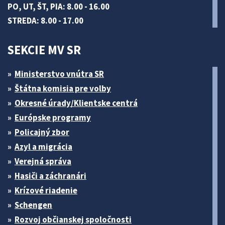
PO, UT, ŠT, PIA: 8.00 - 16.00
STREDA: 8.00 - 17.00
SEKCIE MV SR
Ministerstvo vnútra SR
Štátna komisia pre volby
Okresné úrady/Klientske centrá
Európske programy
Policajný zbor
Azyl a migrácia
Verejná správa
Hasiči a záchranári
Krízové riadenie
Schengen
Rozvoj občianskej spoločnosti