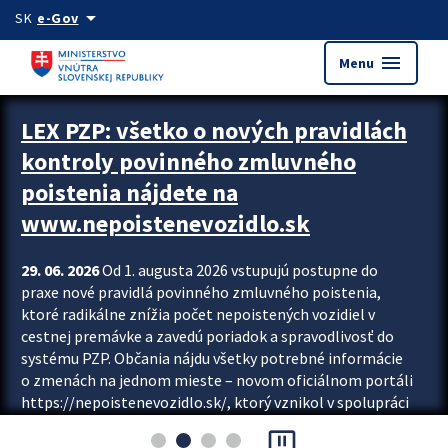
Preskocit na hlavný obsah
arrow_drop_down
SK
e-Gov
menu
Menu
Zastavit automatický posun upútavok
LEX PZP: všetko o nových pravidlách
kontroly povinného zmluvného
poistenia nájdete na
www.nepoistenevozidlo.sk
29. 06. 2026
Od 1. augusta 2026 vstupujú postupne do
praxe nové pravidlá povinného zmluvného poistenia,
ktoré radikálne znížia počet nepoistených vozidiel v
cestnej premávke a zavedú poriadok a spravodlivosť do
systému PZP. Občania nájdu všetky potrebné informácie
o zmenách na jednom mieste – novom oficiálnom portáli
https://nepoistenevozidlo.sk/, ktorý vznikol v spolupráci
Slovenskej kancelárie poisťovateľov (SKP), Slovenskej
pause_presentation
asociácie poisťovní (SLASPO) a Ministerstva vnútra SR.