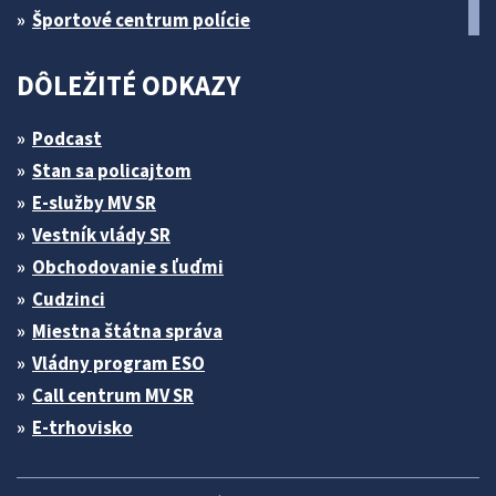
Športové centrum polície
DÔLEŽITÉ ODKAZY
Podcast
Stan sa policajtom
E-služby MV SR
Vestník vlády SR
Obchodovanie s ľuďmi
Cudzinci
Miestna štátna správa
Vládny program ESO
Call centrum MV SR
E-trhovisko