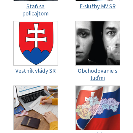
Staň sa
E-služby MV SR
policajtom
Vestník vlády SR
Obchodovanie s
ľuďmi