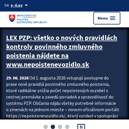
Preskocit na hlavný obsah
arrow_drop_down
SK
e-Gov
menu
Menu
Zastavit automatický posun upútavok
LEX PZP: všetko o nových pravidlách
kontroly povinného zmluvného
poistenia nájdete na
www.nepoistenevozidlo.sk
29. 06. 2026
Od 1. augusta 2026 vstupujú postupne do
praxe nové pravidlá povinného zmluvného poistenia,
ktoré radikálne znížia počet nepoistených vozidiel v
cestnej premávke a zavedú poriadok a spravodlivosť do
systému PZP. Občania nájdu všetky potrebné informácie
o zmenách na jednom mieste – novom oficiálnom portáli
https://nepoistenevozidlo.sk/, ktorý vznikol v spolupráci
Slovenskej kancelárie poisťovateľov (SKP), Slovenskej
pause_presentation
asociácie poisťovní (SLASPO) a Ministerstva vnútra SR.