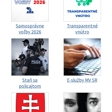
Samosprávne
Transparentné
voľby 2026
vnútro
Staň sa
E-služby MV SR
policajtom