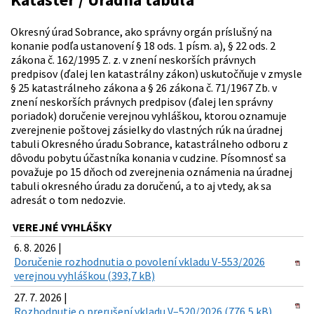
Okresný úrad Sobrance, ako správny orgán príslušný na
konanie podľa ustanovení § 18 ods. 1 písm. a), § 22 ods. 2
zákona č. 162/1995 Z. z. v znení neskorších právnych
predpisov (ďalej len katastrálny zákon) uskutočňuje v zmysle
§ 25 katastrálneho zákona a § 26 zákona č. 71/1967 Zb. v
znení neskorších právnych predpisov (ďalej len správny
poriadok) doručenie verejnou vyhláškou, ktorou oznamuje
zverejnenie poštovej zásielky do vlastných rúk na úradnej
tabuli Okresného úradu Sobrance, katastrálneho odboru z
dôvodu pobytu účastníka konania v cudzine. Písomnosť sa
považuje po 15 dňoch od zverejnenia oznámenia na úradnej
tabuli okresného úradu za doručenú, a to aj vtedy, ak sa
adresát o tom nedozvie.
VEREJNÉ VYHLÁŠKY
6. 8. 2026 |
Doručenie rozhodnutia o povolení vkladu V-553/2026
verejnou vyhláškou (393,7 kB)
27. 7. 2026 |
Rozhodnutie o prerušení vkladu V–520/2026 (776,5 kB)