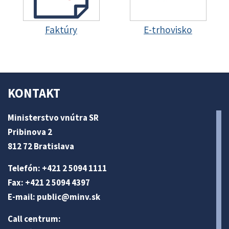
Faktúry
E-trhovisko
KONTAKT
Ministerstvo vnútra SR
Pribinova 2
812 72 Bratislava
Telefón: +421 2 5094 1111
Fax: +421 2 5094 4397
E-mail:
public@minv
.sk
Call centrum: