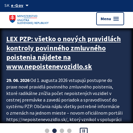
Preskocit na hlavný obsah
arrow_drop_down
SK
e-Gov
menu
Menu
Zastavit automatický posun upútavok
LEX PZP: všetko o nových pravidlách
kontroly povinného zmluvného
poistenia nájdete na
www.nepoistenevozidlo.sk
29. 06. 2026
Od 1. augusta 2026 vstupujú postupne do
praxe nové pravidlá povinného zmluvného poistenia,
ktoré radikálne znížia počet nepoistených vozidiel v
cestnej premávke a zavedú poriadok a spravodlivosť do
systému PZP. Občania nájdu všetky potrebné informácie
o zmenách na jednom mieste – novom oficiálnom portáli
https://nepoistenevozidlo.sk/, ktorý vznikol v spolupráci
Slovenskej kancelárie poisťovateľov (SKP), Slovenskej
pause_presentation
asociácie poisťovní (SLASPO) a Ministerstva vnútra SR.