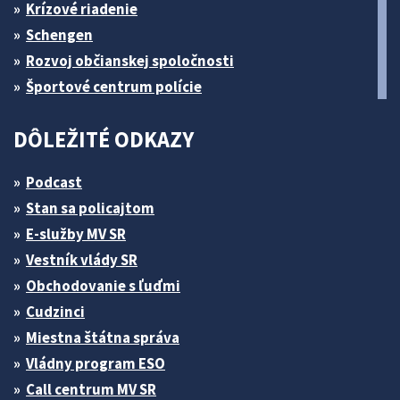
Krízové riadenie
Schengen
Rozvoj občianskej spoločnosti
Športové centrum polície
DÔLEŽITÉ ODKAZY
Podcast
Stan sa policajtom
E-služby MV SR
Vestník vlády SR
Obchodovanie s ľuďmi
Cudzinci
Miestna štátna správa
Vládny program ESO
Call centrum MV SR