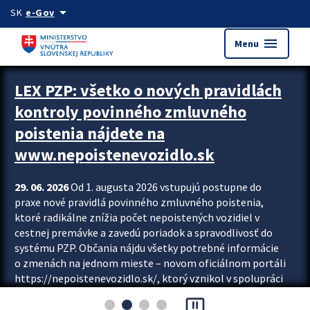
Preskocit na hlavný obsah
arrow_drop_down
SK
e-Gov
menu
Menu
Zastavit automatický posun upútavok
LEX PZP: všetko o nových pravidlách
kontroly povinného zmluvného
poistenia nájdete na
www.nepoistenevozidlo.sk
29. 06. 2026
Od 1. augusta 2026 vstupujú postupne do
praxe nové pravidlá povinného zmluvného poistenia,
ktoré radikálne znížia počet nepoistených vozidiel v
cestnej premávke a zavedú poriadok a spravodlivosť do
systému PZP. Občania nájdu všetky potrebné informácie
o zmenách na jednom mieste – novom oficiálnom portáli
https://nepoistenevozidlo.sk/, ktorý vznikol v spolupráci
Slovenskej kancelárie poisťovateľov (SKP), Slovenskej
pause_presentation
asociácie poisťovní (SLASPO) a Ministerstva vnútra SR.