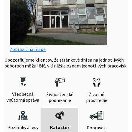
Zobraziť na mape
Upozorňujeme klientov, že stránkové dni sa na jednotlivých
odboroch môžu líšiť, viď nižšie oznam jednotlivých pracovísk.
Všeobecná
Živnostenské
Životné
vnútorná správa
podnikanie
prostredie
Pozemky a lesy
Kataster
Doprava a