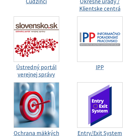
Cudzinci
Okresné úrady /
Klientske centrá
Ústredný portál
IPP
verejnej správy
Ochrana mäkkých
Entry/Exit System