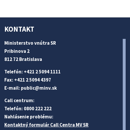
KONTAKT
Ministerstvo vnútra SR
Pribinova 2
812 72 Bratislava
Telefón: +421 2 5094 1111
Fax: +421 2 5094 4397
E-mail:
public@minv
.sk
Call centrum:
Telefón: 0800 222 222
Nahlásenie problému:
Kontaktný formulár Call Centra MV SR