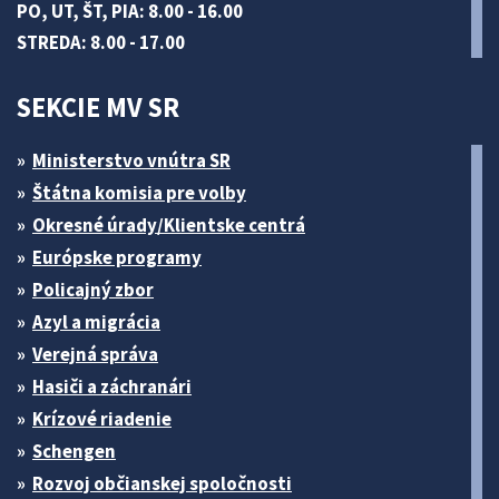
PO, UT, ŠT, PIA: 8.00 - 16.00
STREDA: 8.00 - 17.00
SEKCIE MV SR
Ministerstvo vnútra SR
Štátna komisia pre volby
Okresné úrady/Klientske centrá
Európske programy
Policajný zbor
Azyl a migrácia
Verejná správa
Hasiči a záchranári
Krízové riadenie
Schengen
Rozvoj občianskej spoločnosti