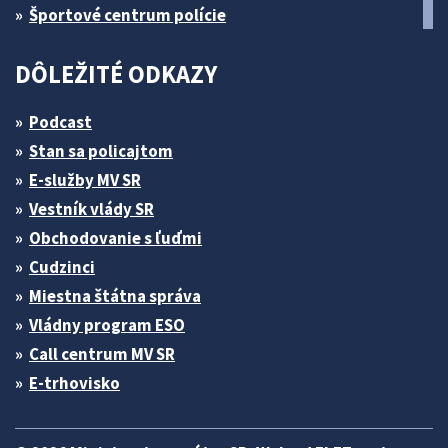
Športové centrum polície
DÔLEŽITÉ ODKAZY
Podcast
Stan sa policajtom
E-služby MV SR
Vestník vlády SR
Obchodovanie s ľuďmi
Cudzinci
Miestna štátna správa
Vládny program ESO
Call centrum MV SR
E-trhovisko