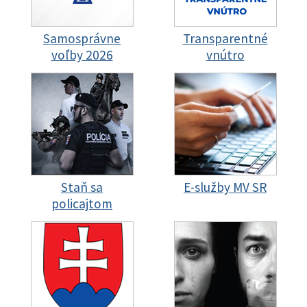
Samosprávne
Transparentné
voľby 2026
vnútro
Staň sa
E-služby MV SR
policajtom