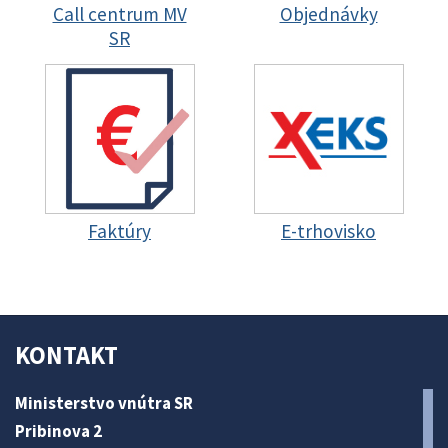
Call centrum MV
Objednávky
SR
Faktúry
E-trhovisko
KONTAKT
Ministerstvo vnútra SR
Pribinova 2