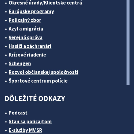
Okresné úrady/Klientske centrá
Európske programy
Policajný zbor
Azyl a migrácia
Verejná správa
Hasiči a záchranári
Krízové riadenie
Schengen
Rozvoj občianskej spoločnosti
Športové centrum polície
DÔLEŽITÉ ODKAZY
Podcast
Stan sa policajtom
E-služby MV SR