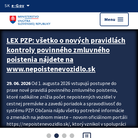
Preskocit na hlavný obsah
arrow_drop_down
SK
e-Gov
menu
Menu
Zastavit automatický posun upútavok
LEX PZP: všetko o nových pravidlách
kontroly povinného zmluvného
poistenia nájdete na
www.nepoistenevozidlo.sk
29. 06. 2026
Od 1. augusta 2026 vstupujú postupne do
praxe nové pravidlá povinného zmluvného poistenia,
ktoré radikálne znížia počet nepoistených vozidiel v
cestnej premávke a zavedú poriadok a spravodlivosť do
systému PZP. Občania nájdu všetky potrebné informácie
o zmenách na jednom mieste – novom oficiálnom portáli
https://nepoistenevozidlo.sk/, ktorý vznikol v spolupráci
Slovenskej kancelárie poisťovateľov (SKP), Slovenskej
pause_presentation
asociácie poisťovní (SLASPO) a Ministerstva vnútra SR.