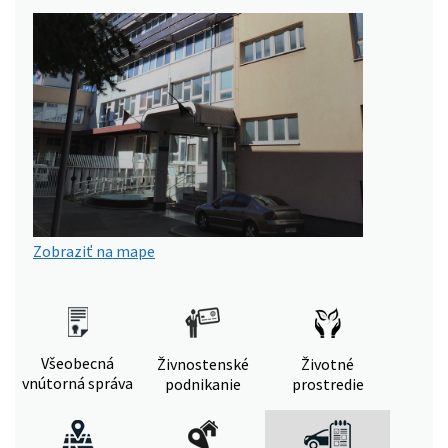
Zobraziť na mape
Všeobecná
Živnostenské
Životné
vnútorná správa
podnikanie
prostredie