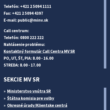
Telefón: +421 2 5094 1111
Fax: +421 2 5094 4397
E-mail:
public@minv
.sk
Call centrum:
Telefón: 0800 222 222
Nahlásenie problému:
Kontaktný formulár Call Centra MV SR
PO, UT, ŠT, PIA: 8.00 - 16.00
STREDA: 8.00 - 17.00
SEKCIE MV SR
Ministerstvo vnútra SR
Štátna komisia pre volby
Okresné úrady/Klientske centrá