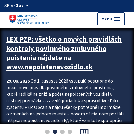
Preskocit na hlavný obsah
arrow_drop_down
SK
e-Gov
menu
Menu
Zastavit automatický posun upútavok
LEX PZP: všetko o nových pravidlách
kontroly povinného zmluvného
poistenia nájdete na
www.nepoistenevozidlo.sk
29. 06. 2026
Od 1. augusta 2026 vstupujú postupne do
praxe nové pravidlá povinného zmluvného poistenia,
ktoré radikálne znížia počet nepoistených vozidiel v
cestnej premávke a zavedú poriadok a spravodlivosť do
systému PZP. Občania nájdu všetky potrebné informácie
o zmenách na jednom mieste – novom oficiálnom portáli
https://nepoistenevozidlo.sk/, ktorý vznikol v spolupráci
Slovenskej kancelárie poisťovateľov (SKP), Slovenskej
pause_presentation
asociácie poisťovní (SLASPO) a Ministerstva vnútra SR.