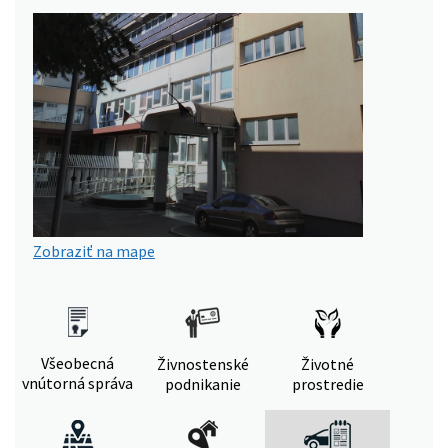
Zobraziť na mape
Všeobecná
Živnostenské
Životné
vnútorná správa
podnikanie
prostredie