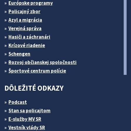
Európske programy
Policajný zbor
Azyl a migrácia
Verejná správa
Hasiči a záchranári
Krízové riadenie
Schengen
Rozvoj občianskej spoločnosti
Športové centrum polície
DÔLEŽITÉ ODKAZY
Podcast
Stan sa policajtom
E-služby MV SR
Vestník vlády SR