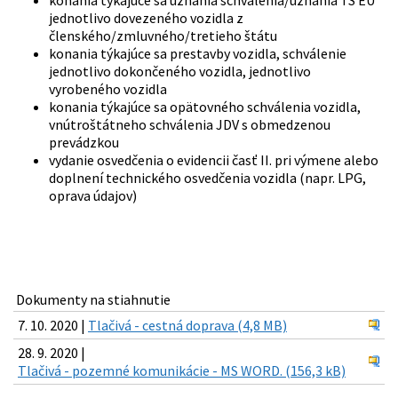
konania týkajúce sa uznania schválenia/uznania TS EU
jednotlivo dovezeného vozidla z
členského/zmluvného/tretieho štátu
konania týkajúce sa prestavby vozidla, schválenie
jednotlivo dokončeného vozidla, jednotlivo
vyrobeného vozidla
konania týkajúce sa opätovného schválenia vozidla,
vnútroštátneho schválenia JDV s obmedzenou
prevádzkou
vydanie osvedčenia o evidencii časť II. pri výmene alebo
doplnení technického osvedčenia vozidla (napr. LPG,
oprava údajov)
Dokumenty na stiahnutie
7. 10. 2020 |
Tlačivá - cestná doprava (4,8 MB)
28. 9. 2020 |
Tlačivá - pozemné komunikácie - MS WORD. (156,3 kB)