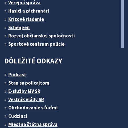
Verejná správa
Hasiči a záchranári
Krízové riadenie
Schengen
Rozvoj občianskej spoločnosti
Športové centrum polície
DÔLEŽITÉ ODKAZY
Podcast
Stan sa policajtom
E-služby MV SR
Vestník vlády SR
Obchodovanie s ľuďmi
Cudzinci
Miestna štátna správa