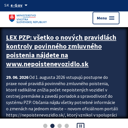
Preskocit na hlavný obsah
arrow_drop_down
SK
e-Gov
menu
Menu
Zastavit automatický posun upútavok
LEX PZP: všetko o nových pravidlách
kontroly povinného zmluvného
poistenia nájdete na
www.nepoistenevozidlo.sk
29. 06. 2026
Od 1. augusta 2026 vstupujú postupne do
praxe nové pravidlá povinného zmluvného poistenia,
ktoré radikálne znížia počet nepoistených vozidiel v
cestnej premávke a zavedú poriadok a spravodlivosť do
systému PZP. Občania nájdu všetky potrebné informácie
o zmenách na jednom mieste – novom oficiálnom portáli
https://nepoistenevozidlo.sk/, ktorý vznikol v spolupráci
Slovenskej kancelárie poisťovateľov (SKP), Slovenskej
pause_presentation
asociácie poisťovní (SLASPO) a Ministerstva vnútra SR.