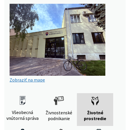
Zobraziť na mape
Všeobecná
Živnostenské
Životné
vnútorná správa
podnikanie
prostredie