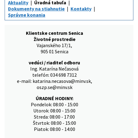
Aktuality
Úradná tabuľa
Dokumenty na stiahnutie
Kontakty
Správne konania
Klientske centrum Senica
Životné prostredie
Vajanského 17/1,
905 01 Senica
vedúci / riaditeľ odboru
Ing. Katarína Nečasová
telefón: 034 698 7312
e-mail: katarina.necasova@minv.sk,
oszp.se@minv.sk
ÚRADNÉ HODINY:
Pondelok: 08:00 - 15:00
Utorok: 08:00 - 15:00
Streda: 08:00 - 17:00
Štvrtok: 08:00 - 15:00
Piatok: 08:00 - 14:00