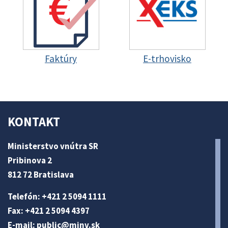
Faktúry
E-trhovisko
KONTAKT
Ministerstvo vnútra SR
Pribinova 2
812 72 Bratislava
Telefón: +421 2 5094 1111
Fax: +421 2 5094 4397
E-mail:
public@minv
.sk