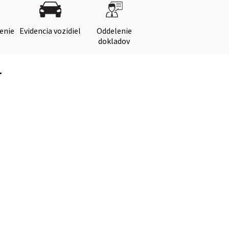
denie
Evidencia vozidiel
Oddelenie
dokladov
r