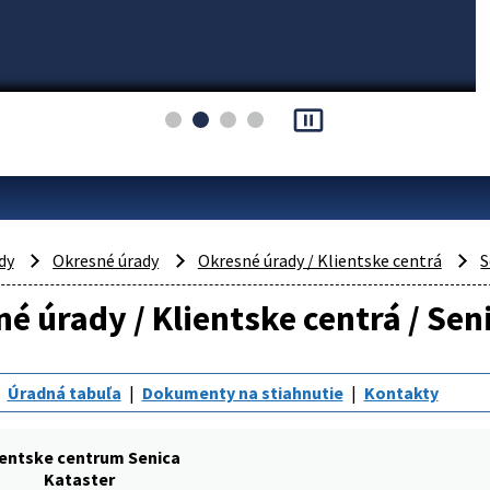
pause_presentation
dy
Okresné úrady
Okresné úrady / Klientske centrá
S
é úrady / Klientske centrá / Seni
Úradná tabuľa
Dokumenty na stiahnutie
Kontakty
ientske centrum Senica
Kataster