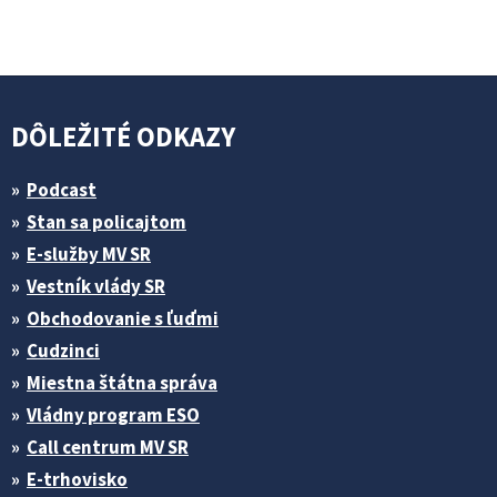
DÔLEŽITÉ ODKAZY
Podcast
Stan sa policajtom
E-služby MV SR
Vestník vlády SR
Obchodovanie s ľuďmi
Cudzinci
Miestna štátna správa
Vládny program ESO
Call centrum MV SR
E-trhovisko