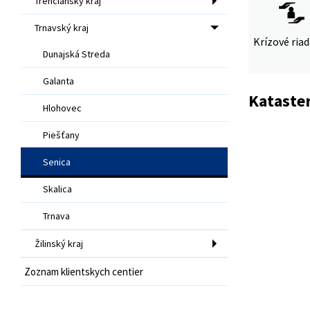
Trenčiansky kraj
Trnavský kraj
Krízové ria
Dunajská Streda
Galanta
Kataste
Hlohovec
Piešťany
Senica
Skalica
Trnava
Žilinský kraj
Zoznam klientskych centier