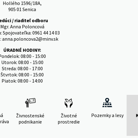
Hollého 1596/18A,
905 01 Senica
edúci / riaditeľ odboru
Mgr. Anna Poloncová
: Spojovateľka: 0961 44 14 03
l: anna.poloncova2@minv.sk
ÚRADNÉ HODINY:
Pondelok: 08:00 - 15:00
Utorok: 08:00 - 15:00
Streda: 08:00 - 17:00
Štvrtok: 08:00 - 15:00
Piatok: 08:00 - 14:00
ná
Pozemky a lesy
Živnostenské
Životné
ráva
podnikanie
prostredie