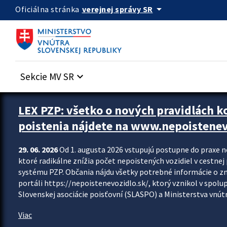
Preskocit na hlavný obsah
arrow_drop_down
verejnej správy SR
Oficiálna stránka
Sekcie MV SR
keyboard_arrow_down
Zastavit automatický posun upútavok
LEX PZP: všetko o nových pravidlách 
poistenia nájdete na www.nepoistenev
29. 06. 2026
Od 1. augusta 2026 vstupujú postupne do praxe 
ktoré radikálne znížia počet nepoistených vozidiel v cestne
systému PZP. Občania nájdu všetky potrebné informácie o 
portáli https://nepoistenevozidlo.sk/, ktorý vznikol v spolu
Slovenskej asociácie poisťovní (SLASPO) a Ministerstva vnútra
Viac