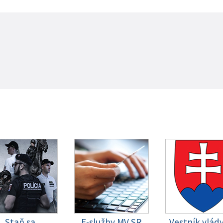
Staň sa
E-služby MV SR
Vestník vlád