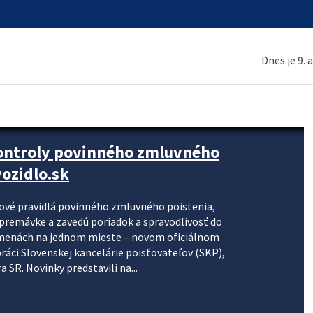
Dnes je 9. 
kontroly povinného zmluvného
ozidlo.sk
nové pravidlá povinného zmluvného poistenia,
j premávke a zavedú poriadok a spravodlivosť do
zmenách na jednom mieste – novom oficiálnom
práci Slovenskej kancelárie poisťovateľov (SKP),
 SR. Novinky predstavili na...