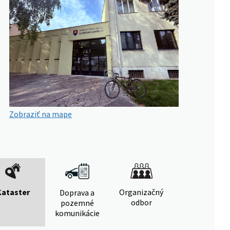
Zobraziť na mape
Kataster
Organizačný
Doprava a
odbor
pozemné
komunikácie