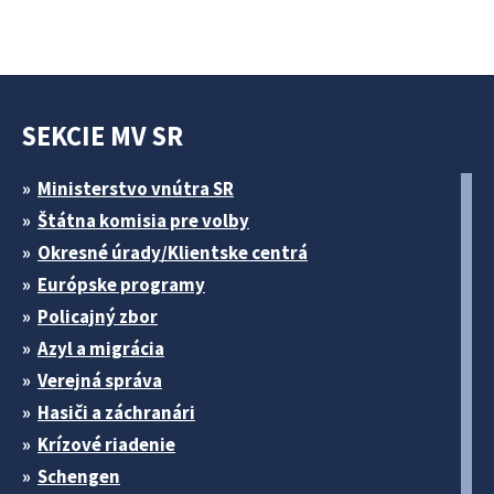
SEKCIE MV SR
Ministerstvo vnútra SR
Štátna komisia pre volby
Okresné úrady/Klientske centrá
Európske programy
Policajný zbor
Azyl a migrácia
Verejná správa
Hasiči a záchranári
Krízové riadenie
Schengen