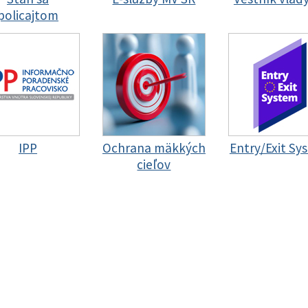
policajtom
IPP
Ochrana mäkkých
Entry/Exit Sy
cieľov