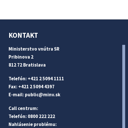
KONTAKT
Ministerstvo vnútra SR
Pribinova 2
812 72 Bratislava
Telefón: +421 2 5094 1111
Fax: +421 2 5094 4397
E-mail:
public@minv
.sk
Call centrum:
Telefón: 0800 222 222
Nahlásenie problému: