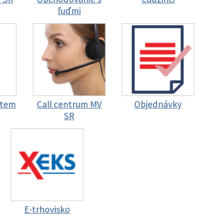
ľuďmi
stem
Call centrum MV
Objednávky
SR
E-trhovisko