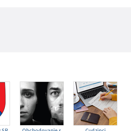
y SR
Obchodovanie s
Cudzinci