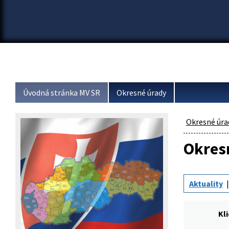
Úvodná stránka MV SR
Okresné úrady
Okresné úra
Okresn
Aktuality
Kl