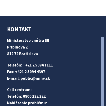
KONTAKT
Ministerstvo vnútra SR
Pribinova 2
812 72 Bratislava
Telefón: +421 2 5094 1111
Fax: +421 2 5094 4397
E-mail:
public@minv
.sk
Call centrum:
Telefón: 0800 222 222
Nahlásenie problému: