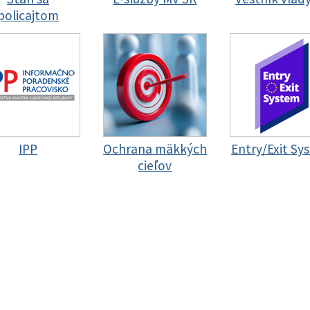
policajtom
IPP
Ochrana mäkkých
Entry/Exit Sy
cieľov