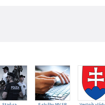
Staň sa
E-služby MV SR
Vestník vlád