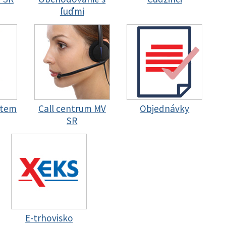
ľuďmi
stem
Call centrum MV
Objednávky
SR
E-trhovisko