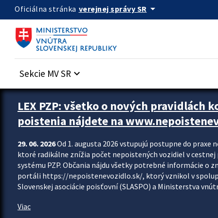
Preskocit na hlavný obsah
arrow_drop_down
verejnej správy SR
Oficiálna stránka
Sekcie MV SR
keyboard_arrow_down
Zastavit automatický posun upútavok
LEX PZP: všetko o nových pravidlách 
poistenia nájdete na www.nepoistenev
29. 06. 2026
Od 1. augusta 2026 vstupujú postupne do praxe 
ktoré radikálne znížia počet nepoistených vozidiel v cestne
systému PZP. Občania nájdu všetky potrebné informácie o 
portáli https://nepoistenevozidlo.sk/, ktorý vznikol v spolu
Slovenskej asociácie poisťovní (SLASPO) a Ministerstva vnútra
Viac