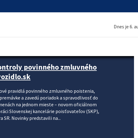
Dnes je 6. 
kontroly povinného zmluvného
ozidlo.sk
nové pravidlá povinného zmluvného poistenia,
j premávke a zavedú poriadok a spravodlivosť do
zmenách na jednom mieste – novom oficiálnom
práci Slovenskej kancelárie poisťovateľov (SKP),
 SR. Novinky predstavili na...