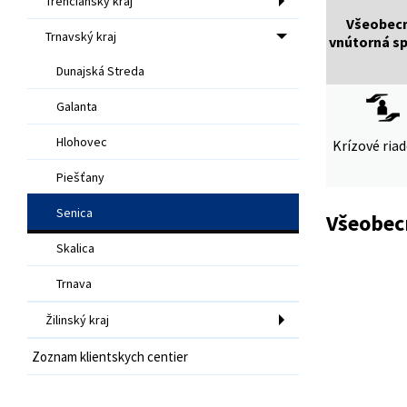
Trenčiansky kraj
Všeobec
Trnavský kraj
vnútorná s
Dunajská Streda
Galanta
Hlohovec
Krízové ria
Piešťany
Senica
Všeobec
Skalica
Trnava
Žilinský kraj
Zoznam klientskych centier