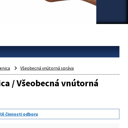
enica
Všeobecná vnútorná správa
nica / Všeobecná vnútorná
lň činnosti odboru