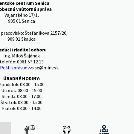
ientske centrum Senica
obecná vnútorná správa
Vajanského 17/1,
905 01 Senica
pracovisko: Štefánikova 2157/20,
909 01 Skalica
edúci / riaditeľ odboru
Ing. Miloš Šajánek
telefón: 0961 57 12 13
Pošli správu
ovvs.se@minv.sk
ÚRADNÉ HODINY:
Pondelok: 08:00 - 15:00
Utorok: 08:00 - 15:00
Streda: 08:00 - 17:00
Štvrtok: 08:00 - 15:00
Piatok: 08:00 - 14:00