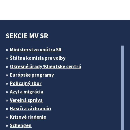
SEKCIE MV SR
Ministerstvo vnútra SR
Štátna komisia pre volby
Okresné úrady/Klientske centrá
Európske programy
Policajný zbor
Azyl a migrácia
Verejná správa
Hasiči a záchranári
Krízové riadenie
Schengen