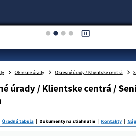
pause_presentation
dy
Okresné úrady
Okresné úrady / Klientske centrá
S
é úrady / Klientske centrá / Se
a
Úradná tabuľa
Dokumenty na stiahnutie
Kontakty
Náp