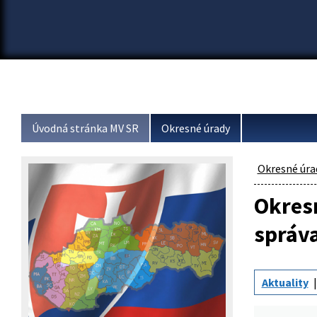
Úvodná stránka MV SR
Okresné úrady
Okresné úra
Okresn
správ
Aktuality