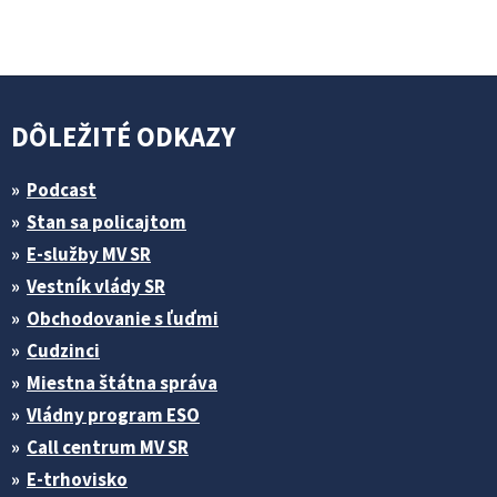
DÔLEŽITÉ ODKAZY
Podcast
Stan sa policajtom
E-služby MV SR
Vestník vlády SR
Obchodovanie s ľuďmi
Cudzinci
Miestna štátna správa
Vládny program ESO
Call centrum MV SR
E-trhovisko