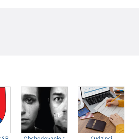
y SR
Obchodovanie s
Cudzinci