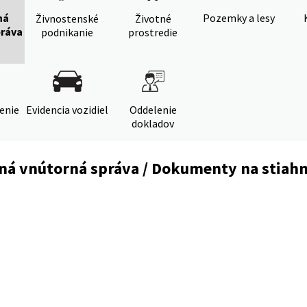
ná
Pozemky a lesy
Živnostenské
Životné
práva
podnikanie
prostredie
denie
Evidencia vozidiel
Oddelenie
dokladov
ná vnútorná správa / Dokumenty na stiahn